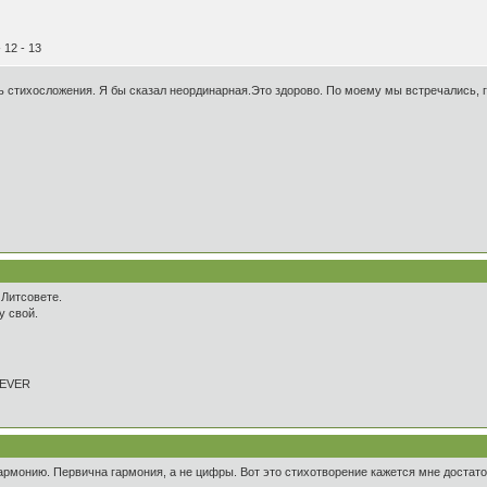
 12 - 13
 стихосложения. Я бы сказал неординарная.Это здорово. По моему мы встречались, где
 Литсовете.
у свой.
REVER
армонию. Первична гармония, а не цифры. Вот это стихотворение кажется мне достат