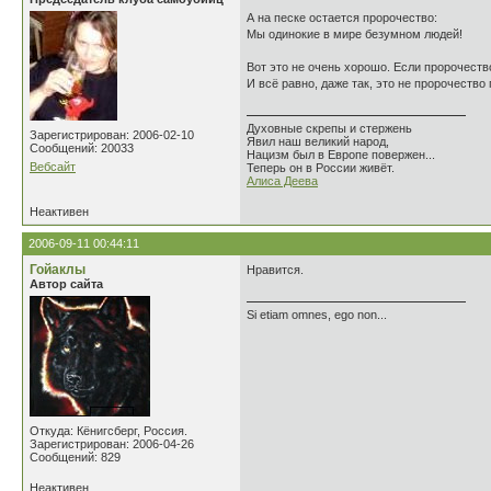
А на песке остается пророчество:
Мы одинокие в мире безумном людей!
Вот это не очень хорошо. Если пророчеств
И всё равно, даже так, это не пророчество
Духовные скрепы и стержень
Зарегистрирован: 2006-02-10
Явил наш великий народ,
Сообщений: 20033
Нацизм был в Европе повержен...
Вебсайт
Теперь он в России живёт.
Алиса Деева
Неактивен
2006-09-11 00:44:11
Гойаклы
Нравится.
Автор сайта
Si etiam omnes, ego non...
Откуда: Кёнигсберг, Россия.
Зарегистрирован: 2006-04-26
Сообщений: 829
Неактивен