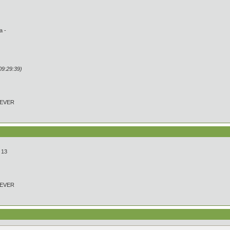
а -
9:29:39)
REVER
 13
REVER