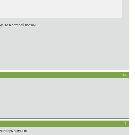
-то в сетевой поэзии....
#4
#5
очно гармоничным.