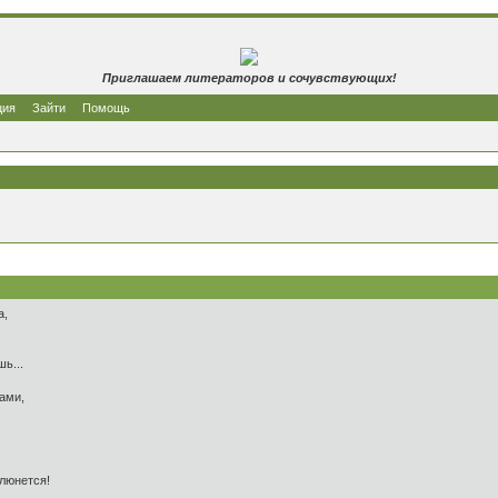
Приглашаем литераторов и сочувствующих!
ция
Зайти
Помощь
а,
ь...
ами,
люнется!