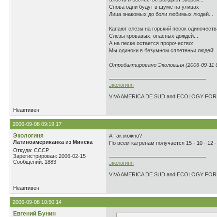
Снова одни будут в шуме на улицах
Лица знакомых до боли любимых людей...
Капают слезы на горький песок одиночеств
Слезы кровавых, опасных дождей...
А на песке остается пророчество:
Мы одиноки в безумном сплетеньи людей!
Отредактировано Экологиня (2006-09-11 0
экологиня
VIVA AMERICA DE SUD and ECOLOGY FO
Неактивен
2006-09-08 09:19:17
Экологиня
А так можно?
Латиноамериканка из Минска
По всем катренам получается 15 - 10 - 12 -
Откуда: СССР
Зарегистрирован: 2006-02-15
Сообщений: 1883
экологиня
VIVA AMERICA DE SUD and ECOLOGY FO
Неактивен
2006-09-08 10:50:14
Евгений Бунин