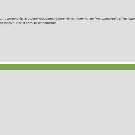
о, то должно быть сформулировано более чётко. Конечно, не "мы одинокие", а "мы оди
 по форме. Или я чего-то не понимаю.