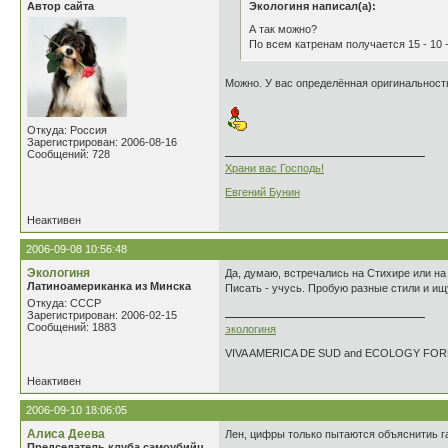
Автор сайта
Экологиня написал(а):
А так можно?
По всем катренам получается 15 - 10 -
Можно. У вас определённая оригинальность
Откуда: Россия
Зарегистрирован: 2006-08-16
Сообщений: 728
Храни вас Господь!
Евгений Бунин
Неактивен
2006-09-08 10:56:48
Экологиня
Да, думаю, встречались на Стихире или на
Латиноамериканка из Минска
Писать - учусь. Пробую разные стили и ищ
Откуда: СССР
Зарегистрирован: 2006-02-15
Сообщений: 1883
экологиня
VIVA AMERICA DE SUD and ECOLOGY FO
Неактивен
2006-09-10 18:06:05
Алиса Деева
Лен, цифры только пытаются объяснитиь г
Председатель клуба самоубийц