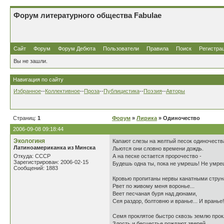
Форум литературного общества Fabulae
Сайт
Форум
Форум Дебюта
Пользователи
Правила
Поиск
Регистра
Вы не зашли.
Навигация по сайту
Избранное
--
Коллективное
--
Проза
--
Публицистика
--
Поэзия
--
Авторы
Страниц:
1
Форум
»
Лирика
» Одиночество
2006-09-08 09:18:44
Экологиня
Капают слезы на желтый песок одиночеств
Латиноамериканка из Минска
Льются они словно времени дождь.
Откуда: СССР
А на песке остается пророчество -
Зарегистрирован: 2006-02-15
Будешь одна ты, пока не умрешь! Не умреш
Сообщений: 1883
Кровью пропитаны нервы канатными струн
Рвет по живому меня воронье...
Веет песчаная буря над дюнами,
Сея раздор, болтовню и вранье... И вранье!
Семя проклятое быстро сквозь землю прок
Злость и бесчестье рождают зверей...