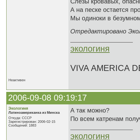
Слезы кровавых, опасн
А на песке остается пр
Мы одиноки в безумном
Отредактировано Эколо
экологиня
VIVA AMERICA 
Неактивен
2006-09-08 09:19:17
Экологиня
А так можно?
Латиноамериканка из Минска
По всем катренам получа
Откуда: СССР
Зарегистрирован: 2006-02-15
Сообщений: 1883
экологиня