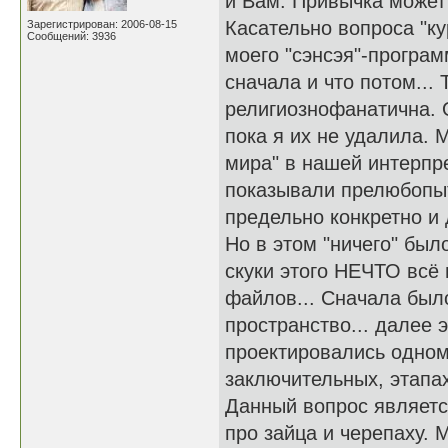
и Вам. Привычка может 
Касательно вопроса "к
Зарегистрирован: 2006-08-15
Сообщений: 3936
моего "сэнсэя"-програм
сначала и что потом...
религиознофанатична. 
пока я их не удалила. 
мира" в нашей интерпр
показывали прелюбопыт
предельно конкретно и 
Но в этом "ничего" был
скуки этого НЕЧТО всё
файлов... Сначала был
пространство... далее 
проектировались одном
заключительных, этапах
Данный вопрос являетс
про зайца и черепаху. 