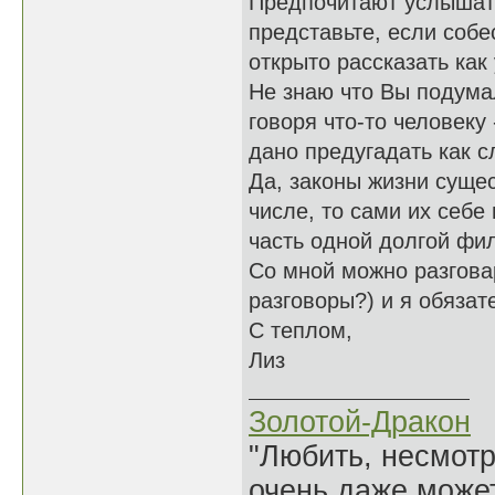
Предпочитают услышать
представьте, если со
открыто рассказать как 
Не знаю что Вы подумал
говоря что-то человеку
дано предугадать как с
Да, законы жизни сущест
числе, то сами их себе
часть одной долгой фи
Со мной можно разгова
разговоры?) и я обязат
С теплом,
Лиз
Золотой-Дракон
"Любить, несмотря
очень даже может