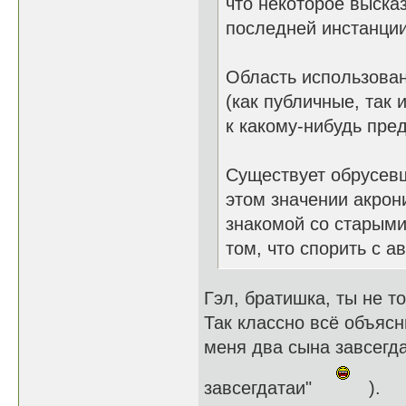
что некоторое выска
последней инстанции
Область использован
(как публичные, так
к какому-нибудь пред
Существует обрусев
этом значении акрон
знакомой со старым
том, что спорить с а
Гэл, братишка, ты не т
Так классно всё объясн
меня два сына завсегда
завсегдатаи"
).