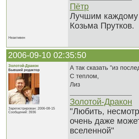
Пётр
Лучшим каждому к
Козьма Прутков.
Неактивен
2006-09-10 02:35:50
Золотой-Дракон
А так сказать "из посл
Бывший редактор
С теплом,
Лиз
Золотой-Дракон
Зарегистрирован: 2006-08-15
"Любить, несмотря
Сообщений: 3936
очень даже может
вселенной"