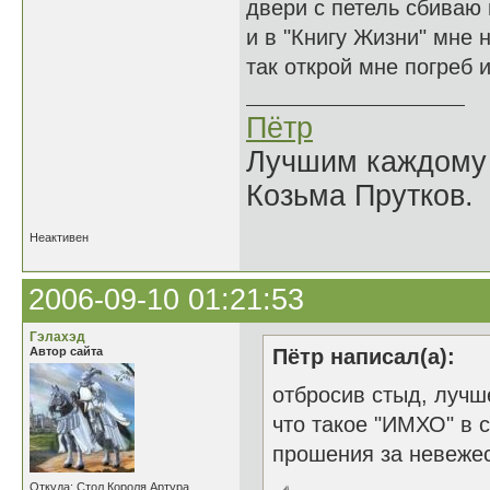
двери с петель сбиваю
и в "Книгу Жизни" мне 
так открой мне погреб и
Пётр
Лучшим каждому к
Козьма Прутков.
Неактивен
2006-09-10 01:21:53
Гэлахэд
Автор сайта
Пётр написал(а):
отбросив стыд, лучш
что такое "ИМХО" в с
прошения за невежес
Откуда: Стол Короля Артура