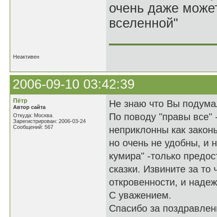
очень даже может
вселенной"
______________
Неактивен
2006-09-10 03:42:39
Пётр
Не знаю что Вы подумал
Автор сайта
По поводу "правы все" 
Откуда: Москва
Зарегистрирован: 2006-03-24
Сообщений: 567
неприклонны как закон
но очень не удобны, и 
кумира" -только предо
сказки. Извините за то
откровенности, и наде
С уважением.
Спасибо за поздравлени