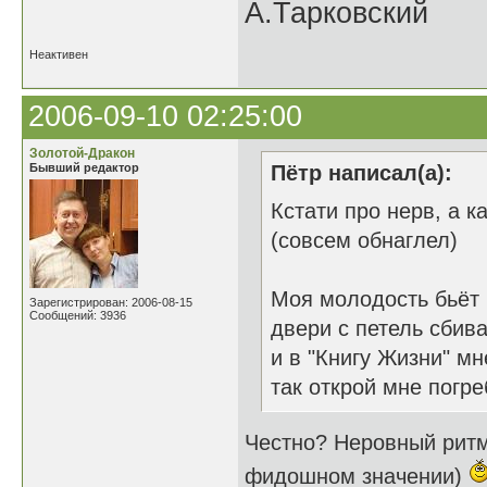
А.Тарковский
Неактивен
2006-09-10 02:25:00
Золотой-Дракон
Бывший редактор
Пётр написал(а):
Кстати про нерв, а ка
(совсем обнаглел)
Моя молодость бьёт
Зарегистрирован: 2006-08-15
Сообщений: 3936
двери с петель сбив
и в "Книгу Жизни" мн
так открой мне погре
Честно? Неровный ритм
фидошном значении)