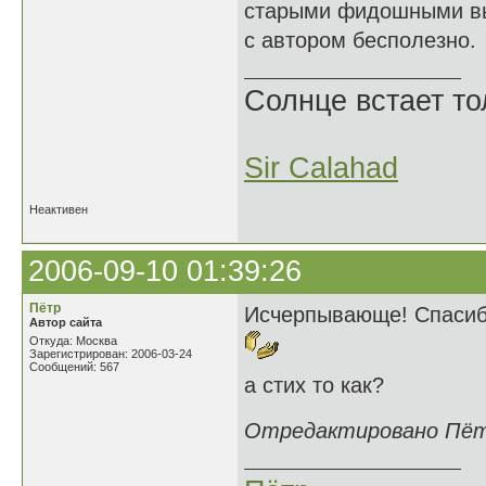
старыми фидошными выр
с автором бесполезно.
Солнце встает то
Sir Calahad
Неактивен
2006-09-10 01:39:26
Пётр
Исчерпывающе! Спасиб
Автор сайта
Откуда: Москва
Зарегистрирован: 2006-03-24
Сообщений: 567
а стих то как?
Отредактировано Пётр 