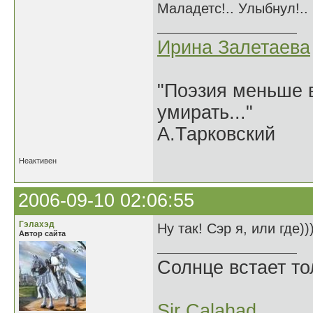
Маладетс!.. Улыбнул!..
Ирина Залетаева
"Поэзия меньше в
умирать..."
А.Тарковский
Неактивен
2006-09-10 02:06:55
Гэлахэд
Ну так! Сэр я, или где))
Автор сайта
Солнце встает то
Sir Calahad