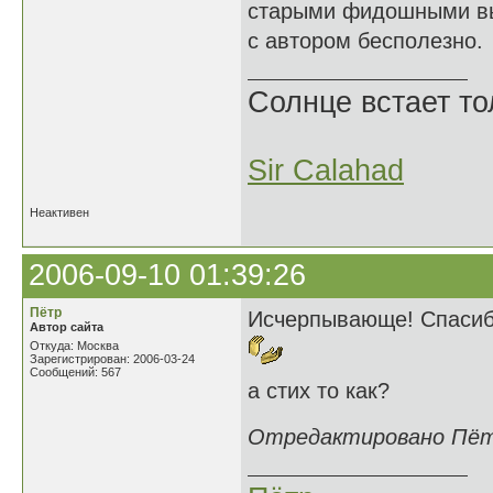
старыми фидошными выр
с автором бесполезно.
Солнце встает то
Sir Calahad
Неактивен
2006-09-10 01:39:26
Пётр
Исчерпывающе! Спасиб
Автор сайта
Откуда: Москва
Зарегистрирован: 2006-03-24
Сообщений: 567
а стих то как?
Отредактировано Пётр 