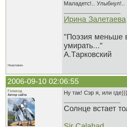
Маладетс!.. Улыбнул!..
Ирина Залетаева
"Поэзия меньше в
умирать..."
А.Тарковский
Неактивен
2006-09-10 02:06:55
Гэлахэд
Ну так! Сэр я, или где))
Автор сайта
Солнце встает то
Sir Calahad