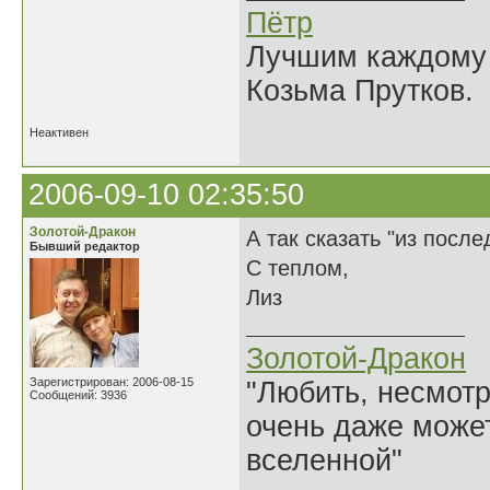
Пётр
Лучшим каждому к
Козьма Прутков.
Неактивен
2006-09-10 02:35:50
Золотой-Дракон
А так сказать "из посл
Бывший редактор
С теплом,
Лиз
Золотой-Дракон
Зарегистрирован: 2006-08-15
"Любить, несмотря
Сообщений: 3936
очень даже может
вселенной"