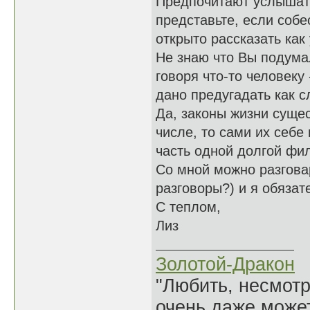
Предпочитают услышать
представьте, если со
открыто рассказать как 
Не знаю что Вы подумал
говоря что-то человеку
дано предугадать как с
Да, законы жизни сущест
числе, то сами их себе
часть одной долгой фи
Со мной можно разгова
разговоры?) и я обязат
С теплом,
Лиз
Золотой-Дракон
"Любить, несмотря
очень даже может