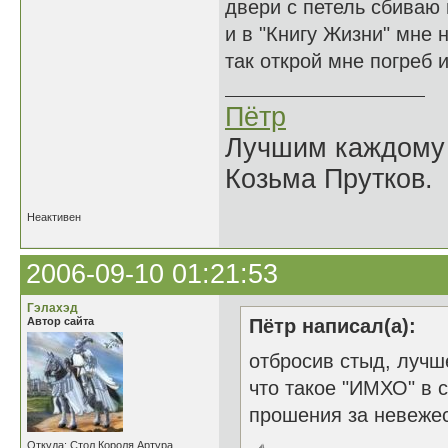
двери с петель сбиваю
и в "Книгу Жизни" мне 
так открой мне погреб и
Пётр
Лучшим каждому к
Козьма Прутков.
Неактивен
2006-09-10 01:21:53
Гэлахэд
Автор сайта
Пётр написал(а):
отбросив стыд, лучш
что такое "ИМХО" в с
прошения за невежес
Откуда: Стол Короля Артура