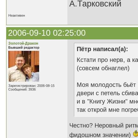
А.Тарковский
Неактивен
2006-09-10 02:25:00
Золотой-Дракон
Бывший редактор
Пётр написал(а):
Кстати про нерв, а ка
(совсем обнаглел)
Моя молодость бьёт
Зарегистрирован: 2006-08-15
Сообщений: 3936
двери с петель сбив
и в "Книгу Жизни" мн
так открой мне погре
Честно? Неровный ритм
фидошном значении)