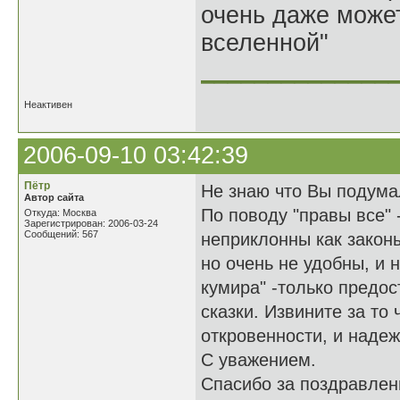
очень даже может
вселенной"
______________
Неактивен
2006-09-10 03:42:39
Пётр
Не знаю что Вы подумал
Автор сайта
По поводу "правы все" 
Откуда: Москва
Зарегистрирован: 2006-03-24
Сообщений: 567
неприклонны как закон
но очень не удобны, и 
кумира" -только предо
сказки. Извините за то
откровенности, и наде
С уважением.
Спасибо за поздравлени