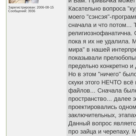
и Вам. Привычка может 
Касательно вопроса "к
Зарегистрирован: 2006-08-15
Сообщений: 3936
моего "сэнсэя"-програм
сначала и что потом...
религиознофанатична. 
пока я их не удалила. 
мира" в нашей интерпр
показывали прелюбопыт
предельно конкретно и 
Но в этом "ничего" был
скуки этого НЕЧТО всё
файлов... Сначала был
пространство... далее 
проектировались одном
заключительных, этапах
Данный вопрос являетс
про зайца и черепаху. 