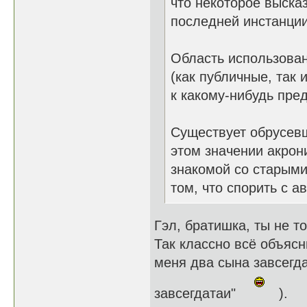
что некоторое выска
последней инстанции
Область использован
(как публичные, так
к какому-нибудь пред
Существует обрусев
этом значении акрон
знакомой со старым
том, что спорить с а
Гэл, братишка, ты не т
Так классно всё объясн
меня два сына завсегда
завсегдатаи"
).