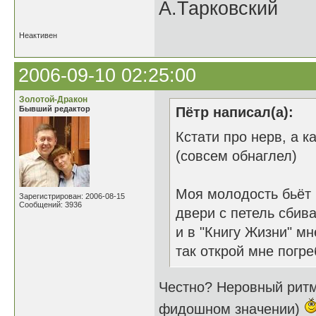
А.Тарковский
Неактивен
2006-09-10 02:25:00
Золотой-Дракон
Бывший редактор
Пётр написал(а):
Кстати про нерв, а ка
(совсем обнаглел)
Моя молодость бьёт
Зарегистрирован: 2006-08-15
Сообщений: 3936
двери с петель сбив
и в "Книгу Жизни" мн
так открой мне погре
Честно? Неровный ритм
фидошном значении)