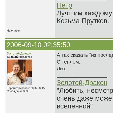
Пётр
Лучшим каждому к
Козьма Прутков.
Неактивен
2006-09-10 02:35:50
Золотой-Дракон
А так сказать "из посл
Бывший редактор
С теплом,
Лиз
Золотой-Дракон
Зарегистрирован: 2006-08-15
"Любить, несмотря
Сообщений: 3936
очень даже может
вселенной"