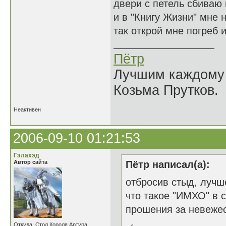
двери с петель сбиваю
и в "Книгу Жизни" мне 
так открой мне погреб и
Пётр
Лучшим каждому к
Козьма Прутков.
Неактивен
2006-09-10 01:21:53
Гэлахэд
Автор сайта
Пётр написал(а):
отбросив стыд, лучш
что такое "ИМХО" в с
прошения за невежес
Откуда: Стол Короля Артура