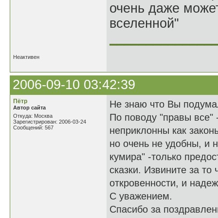
очень даже может
вселенной"
______________
Неактивен
2006-09-10 03:42:39
Пётр
Не знаю что Вы подумал
Автор сайта
По поводу "правы все" 
Откуда: Москва
Зарегистрирован: 2006-03-24
Сообщений: 567
неприклонны как закон
но очень не удобны, и 
кумира" -только предо
сказки. Извините за то
откровенности, и наде
С уважением.
Спасибо за поздравлени