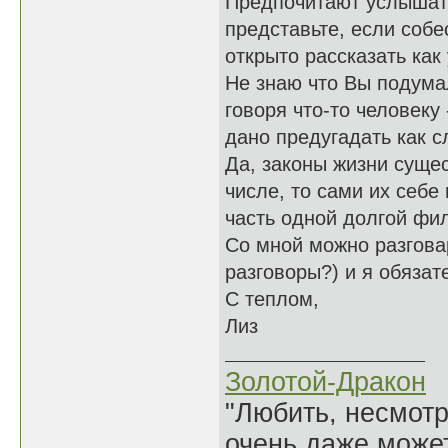
Предпочитают услышать
представьте, если со
открыто рассказать как 
Не знаю что Вы подумал
говоря что-то человеку
дано предугадать как с
Да, законы жизни сущест
числе, то сами их себе
часть одной долгой фи
Со мной можно разгова
разговоры?) и я обязат
С теплом,
Лиз
Золотой-Дракон
"Любить, несмотря
очень даже может