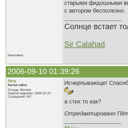
старыми фидошными выр
с автором бесполезно.
Солнце встает то
Sir Calahad
Неактивен
2006-09-10 01:39:26
Пётр
Исчерпывающе! Спасиб
Автор сайта
Откуда: Москва
Зарегистрирован: 2006-03-24
Сообщений: 567
а стих то как?
Отредактировано Пётр 