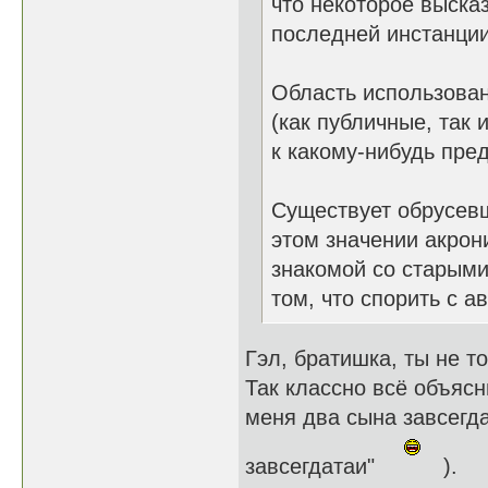
что некоторое выска
последней инстанции
Область использован
(как публичные, так
к какому-нибудь пред
Существует обрусев
этом значении акрон
знакомой со старым
том, что спорить с а
Гэл, братишка, ты не т
Так классно всё объясн
меня два сына завсегда
завсегдатаи"
).