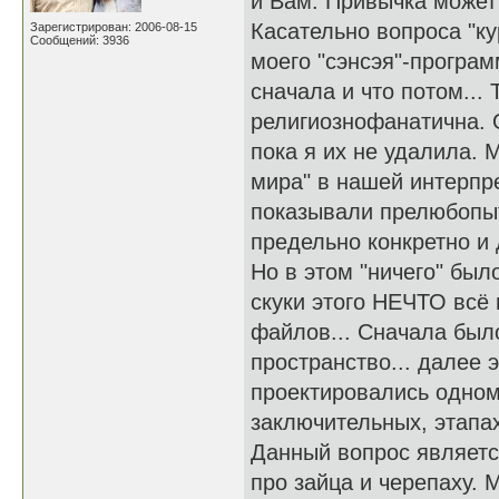
и Вам. Привычка может 
Касательно вопроса "к
Зарегистрирован: 2006-08-15
Сообщений: 3936
моего "сэнсэя"-програм
сначала и что потом...
религиознофанатична. 
пока я их не удалила. 
мира" в нашей интерпр
показывали прелюбопыт
предельно конкретно и 
Но в этом "ничего" был
скуки этого НЕЧТО всё
файлов... Сначала был
пространство... далее 
проектировались одном
заключительных, этапах
Данный вопрос являетс
про зайца и черепаху. 