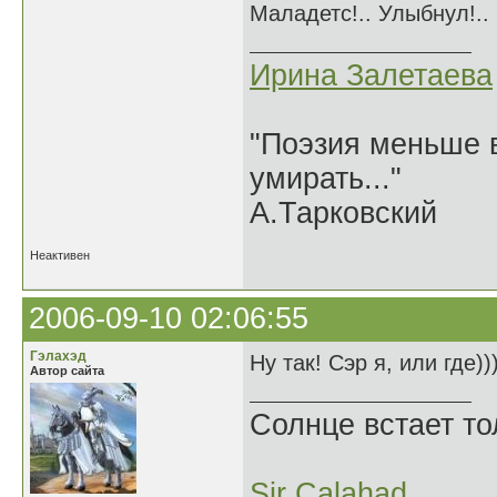
Маладетс!.. Улыбнул!..
Ирина Залетаева
"Поэзия меньше в
умирать..."
А.Тарковский
Неактивен
2006-09-10 02:06:55
Гэлахэд
Ну так! Сэр я, или где))
Автор сайта
Солнце встает то
Sir Calahad