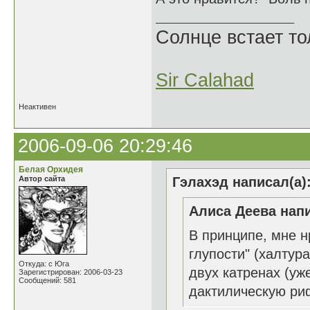
Солнце встает то
Sir Calahad
Неактивен
2006-09-06 20:29:46
Белая Орхидея
Автор сайта
Гэлахэд написал(а)
Алиса Деева напи
В принципе, мне н
глупости" (халтур
Откуда: с Юга
двух катренах (уж
Зарегистрирован: 2006-03-23
Сообщений: 581
дактилическую риф