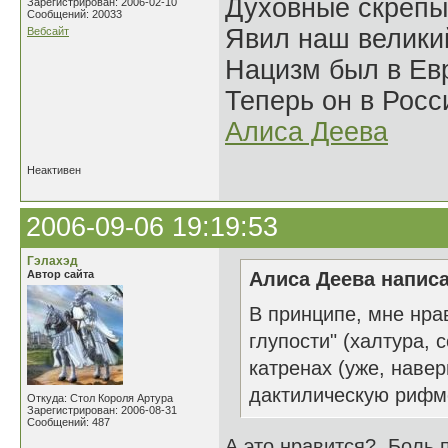
Духовные скрепы
Зарегистрирован: 2006-02-10
Сообщений: 20033
Явил наш велики
Вебсайт
Нацизм был в Евр
Теперь он в Росс
Алиса Деева
Неактивен
2006-09-06 19:19:53
Гэлахэд
Автор сайта
Алиса Деева написа
В принципе, мне нра
глупости" (халтура, 
катренах (уже, наве
дактилическую рифмо
Откуда: Стол Короля Артура
Зарегистрирован: 2006-08-31
Сообщений: 487
А это нравится? Боль 