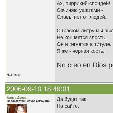
Ах, пиррихий-спондей!
Сочиняю ушатами -
Славы нет от людей.
С графом литру мы выд
Не кончается злость.
Он и гигнется в титуле.
Я же - черная кость.
No creo en Dios p
Неактивен
2006-09-10 18:49:01
Алиса Деева
Да будет так.
Председатель клуба самоубийц
На сайте.