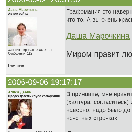
Даша Марочкина
Графомания это наверно
Автор сайта
что-то. А вы очень кра
Даша Марочкина
Зарегистрирован: 2006-09-04
Миром правит люб
Сообщений: 112
Неактивен
2006-09-06 19:17:17
Алиса Деева
В принципе, мне нравит
Председатель клуба самоубийц
(халтура, согласитесь)
наверно, надо было до
нечётных строчках.