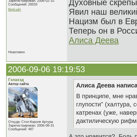
Духовные скрепы
Зарегистрирован: 2006-02-10
Сообщений: 20033
Явил наш велики
Вебсайт
Нацизм был в Евр
Теперь он в Росс
Алиса Деева
Неактивен
2006-09-06 19:19:53
Гэлахэд
Автор сайта
Алиса Деева написа
В принципе, мне нра
глупости" (халтура, 
катренах (уже, наве
дактилическую рифмо
Откуда: Стол Короля Артура
Зарегистрирован: 2006-08-31
Сообщений: 487
А это нравится? Боль 