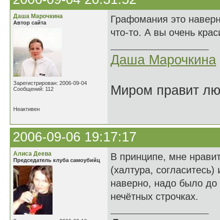
Даша Марочкина
Графомания это наверно
Автор сайта
что-то. А вы очень кра
Даша Марочкина
Зарегистрирован: 2006-09-04
Миром правит люб
Сообщений: 112
Неактивен
2006-09-06 19:17:17
Алиса Деева
В принципе, мне нравит
Председатель клуба самоубийц
(халтура, согласитесь)
наверно, надо было до
нечётных строчках.