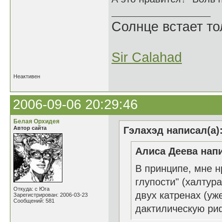
Солнце встает то
Sir Calahad
Неактивен
2006-09-06 20:29:46
Белая Орхидея
Автор сайта
Гэлахэд написал(а)
Алиса Деева напи
В принципе, мне н
глупости" (халтур
Откуда: с Юга
двух катренах (уж
Зарегистрирован: 2006-03-23
Сообщений: 581
дактилическую риф