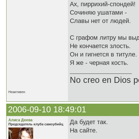
Ах, пиррихий-спондей!
Сочиняю ушатами -
Славы нет от людей.
С графом литру мы выд
Не кончается злость.
Он и гигнется в титуле.
Я же - черная кость.
No creo en Dios p
Неактивен
2006-09-10 18:49:01
Алиса Деева
Да будет так.
Председатель клуба самоубийц
На сайте.