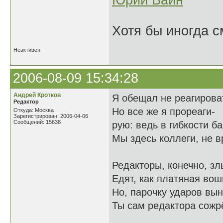
Юрий Вайн
Хотя бы иногда с
Неактивен
2006-08-09 15:34:28
Андрей Кротков
Я обещал не реагирова
Редактор
Но все же я прореаги-
Откуда: Москва
Зарегистрирован: 2006-04-06
Сообщений: 15638
рую: ведь в гибкости б
Мы здесь коллеги, не в
Редакторы, конечно, зл
Едят, как платяная вош
Но, парочку ударов вын
Ты сам редактора сожр