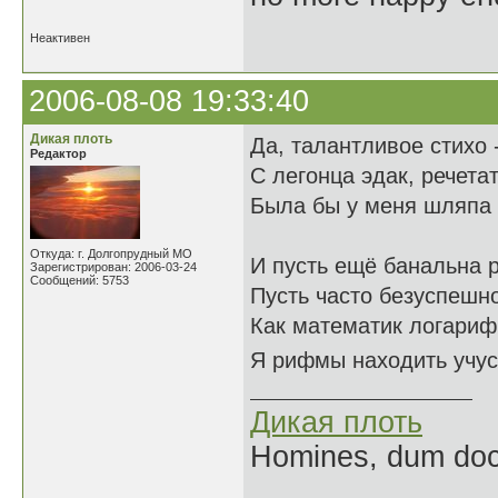
Неактивен
2006-08-08 19:33:40
Дикая плоть
Да, талантливое стихо 
Редактор
С легонца эдак, речета
Была бы у меня шляпа -
Откуда: г. Долгопрудный МО
И пусть ещё банальна 
Зарегистрирован: 2006-03-24
Сообщений: 5753
Пусть часто безуспешн
Как математик логари
Я рифмы находить
Дикая плоть
Homines, dum doce
______________