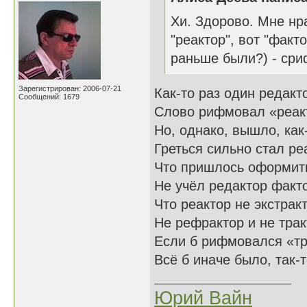
Хи. Здорово. Мне нр
"реактор", вот "факт
раньше были?) - сри
Зарегистрирован: 2006-07-21
Как-то раз один редакт
Сообщений: 1679
Слово рифмовал «реак
Но, однако, вышло, как
Греться сильно стал ре
Что пришлось оформить
Не учёл редактор факт
Что реактор не экстракт
Не рефрактор и не трак
Если б рифмовался «тр
Всё б иначе было, так-т
Юрий Вайн