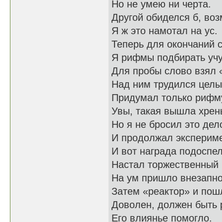
Но не умею ни черта.
Другой обиделся б, во
Я ж это намотал на ус.
Теперь для окончаний 
Я рифмы подбирать учу
Для пробы слово взял 
Над ним трудился целы
Придумал только рифму
Увы, такая вышла хрен
Но я не бросил это дел
И продолжал экспериме
И вот награда подоспел
Настал торжественный 
На ум пришло внезапно
Затем «реактор» и пошл
Доволен, должен быть 
Его влиянье помогло.