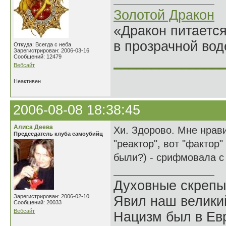
Золотой Дракон
«Дракон питается
в прозрачной во
Откуда: Всегда с неба
Зарегистрирован: 2006-03-16
Сообщений: 12479
______________
Вебсайт
Неактивен
2006-08-08 18:38:45
Алиса Деева
Хи. Здорово. Мне нрави
Председатель клуба самоубийц
"реактор", вот "фактор
были?) - срифмовала с 
Духовные скрепы
Зарегистрирован: 2006-02-10
Явил наш велики
Сообщений: 20033
Вебсайт
Нацизм был в Евр