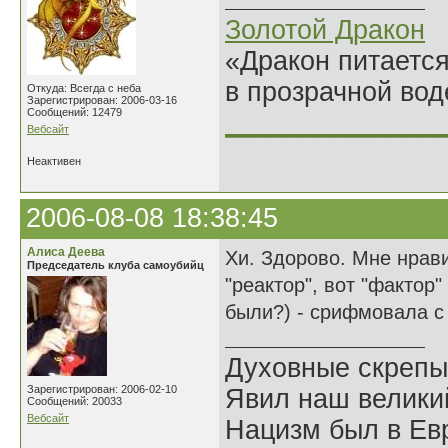
Золотой Дракон
«Дракон питается
в прозрачной во
Откуда: Всегда с неба
Зарегистрирован: 2006-03-16
Сообщений: 12479
______________
Вебсайт
Неактивен
2006-08-08 18:38:45
Алиса Деева
Хи. Здорово. Мне нрави
Председатель клуба самоубийц
"реактор", вот "фактор
были?) - срифмовала с 
Духовные скрепы
Зарегистрирован: 2006-02-10
Явил наш велики
Сообщений: 20033
Вебсайт
Нацизм был в Евр