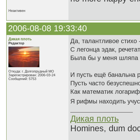
Неактивен
2006-08-08 19:33:40
Дикая плоть
Да, талантливое стихо 
Редактор
С легонца эдак, речета
Была бы у меня шляпа -
Откуда: г. Долгопрудный МО
И пусть ещё банальна 
Зарегистрирован: 2006-03-24
Сообщений: 5753
Пусть часто безуспешн
Как математик логари
Я рифмы находить
Дикая плоть
Homines, dum doce
______________