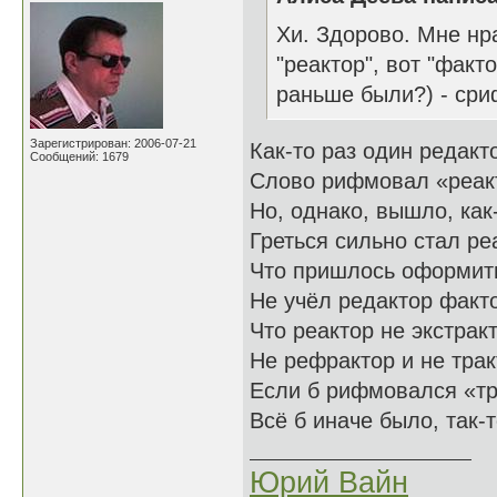
Хи. Здорово. Мне нр
"реактор", вот "факт
раньше были?) - сри
Зарегистрирован: 2006-07-21
Как-то раз один редакт
Сообщений: 1679
Слово рифмовал «реак
Но, однако, вышло, как
Греться сильно стал ре
Что пришлось оформить
Не учёл редактор факт
Что реактор не экстракт
Не рефрактор и не трак
Если б рифмовался «тр
Всё б иначе было, так-т
Юрий Вайн