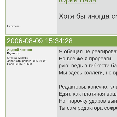
Юрий Вайн
Хотя бы иногда с
Неактивен
2006-08-09 15:34:28
Андрей Кротков
Я обещал не реагирова
Редактор
Но все же я прореаги-
Откуда: Москва
Зарегистрирован: 2006-04-06
Сообщений: 15638
рую: ведь в гибкости б
Мы здесь коллеги, не в
Редакторы, конечно, зл
Едят, как платяная вош
Но, парочку ударов вын
Ты сам редактора сожр