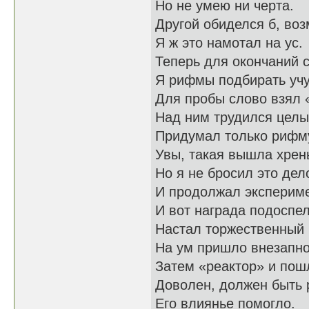
Но не умею ни черта.
Другой обиделся б, во
Я ж это намотал на ус.
Теперь для окончаний 
Я рифмы подбирать учу
Для пробы слово взял 
Над ним трудился целы
Придумал только рифму
Увы, такая вышла хрен
Но я не бросил это дел
И продолжал экспериме
И вот награда подоспел
Настал торжественный 
На ум пришло внезапно
Затем «реактор» и пошл
Доволен, должен быть 
Его влиянье помогло.