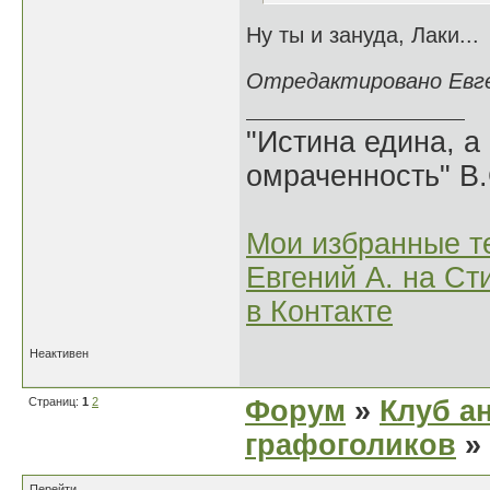
Ну ты и зануда, Лаки...
Отредактировано Евген
"Истина едина, а
омраченность" В
Мои избранные т
Евгений А. на Ст
в Контакте
Неактивен
Страниц:
1
2
Форум
»
Клуб а
графоголиков
»
Перейти