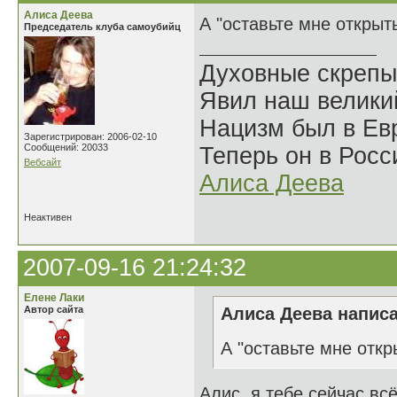
Алиса Деева
А "оставьте мне открыт
Председатель клуба самоубийц
Духовные скрепы
Явил наш велики
Нацизм был в Евр
Зарегистрирован: 2006-02-10
Сообщений: 20033
Теперь он в Росс
Вебсайт
Алиса Деева
Неактивен
2007-09-16 21:24:32
Елене Лаки
Автор сайта
Алиса Деева написа
А "оставьте мне откр
Алис, я тебе сейчас вс