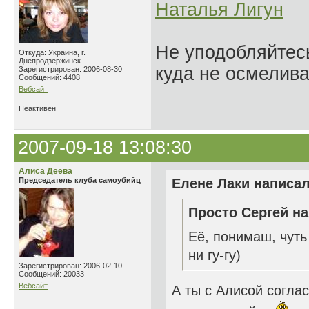
Наталья Лигун
Не уподобляйтесь
Откуда: Украина, г.
Днепродзержинск
куда не осмелива
Зарегистрирован: 2006-08-30
Сообщений: 4408
Вебсайт
Неактивен
2007-09-18 13:08:30
Алиса Деева
Председатель клуба самоубийц
Елене Лаки написал
Просто Сергей на
Её, понимаш, чуть
ни гу-гу)
Зарегистрирован: 2006-02-10
Сообщений: 20033
Вебсайт
А ты с Алисой согла