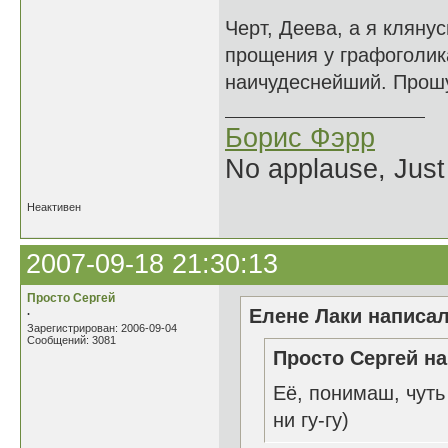
Черт, Деева, а я кляну
прощения у графоголика
наичудеснейший. Прошу 
Борис Фэрр
No applause, Just
Неактивен
2007-09-18 21:30:13
Просто Сергей
.
Елене Лаки написал
Зарегистрирован: 2006-09-04
Сообщений: 3081
Просто Сергей на
Её, понимаш, чуть
ни гу-гу)