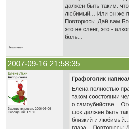
далжен быть таким. что
любимый... Или он же п
Повторюсь: Дай вам Бог
это не сленг, это - ал
боль...
Неактивен
2007-09-16 21:58:35
Елене Лаки
Автор сайта
Графоголик написал
Елена полностью прав
таком соостоянии че
о самоубийстве... От
Зарегистрирован: 2006-05-06
шок далжен быть таки
Сообщений: 17180
близкий и любимый..
глаза... Повторюсь: 