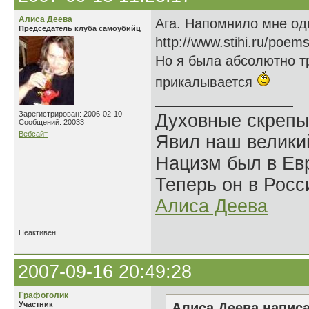
Алиса Деева
Ага. Напомнило мне од
Председатель клуба самоубийц
http://www.stihi.ru/poem
Но я была абсолютно тр
прикалывается
Зарегистрирован: 2006-02-10
Духовные скрепы
Сообщений: 20033
Вебсайт
Явил наш велики
Нацизм был в Евр
Теперь он в Росс
Алиса Деева
Неактивен
2007-09-16 20:49:28
Графоголик
Участник
Алиса Деева написа