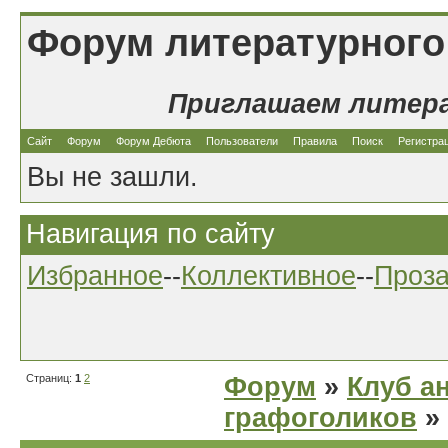
Форум литературного
Приглашаем литер
Сайт
Форум
Форум Дебюта
Пользователи
Правила
Поиск
Регистра
Вы не зашли.
Навигация по сайту
Избранное
--
Коллективное
--
Проз
Страниц:
1
2
Форум
»
Клуб а
графоголиков
»