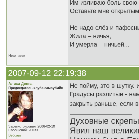
Им изливаю боль свою 
Оставьте мне открытыми
Не надо слёз и пафосны
Жила – ничья,
И умерла – ничьей...
Неактивен
2007-09-12 22:19:38
Алиса Деева
Не пойму, это в шутку.
Председатель клуба самоубийц
Градусы разлитые - на
закрыть раньше, если 
Духовные скрепы
Зарегистрирован: 2006-02-10
Явил наш велики
Сообщений: 20033
Вебсайт