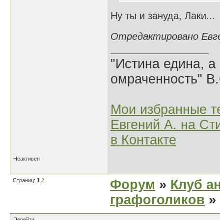
Ну ты и зануда, Лаки...
Отредактировано Евген
"Истина едина, а
омраченность" В
Мои избранные т
Евгений А. на Ст
в Контакте
Неактивен
Страниц:
1
2
Форум
»
Клуб а
графоголиков
»
Перейти