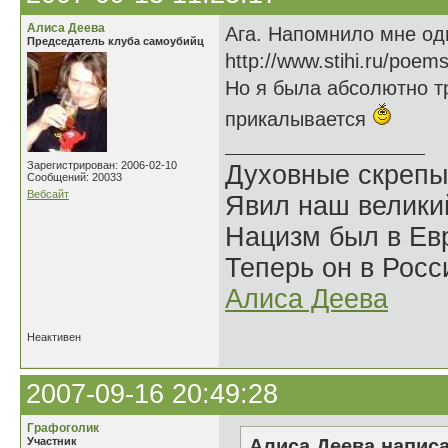
Алиса Деева
Ага. Напомнило мне од
Председатель клуба самоубийц
http://www.stihi.ru/poem
Но я была абсолютно тр
прикалывается
Зарегистрирован: 2006-02-10
Духовные скрепы
Сообщений: 20033
Вебсайт
Явил наш велики
Нацизм был в Евр
Теперь он в Росс
Алиса Деева
Неактивен
2007-09-16 20:49:28
Графоголик
Участник
Алиса Деева написа