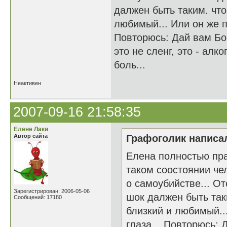
далжен быть таким. что
любимый... Или он же п
Повторюсь: Дай вам Бог
это не сленг, это - ал
боль...
Неактивен
2007-09-16 21:58:35
Елене Лаки
Автор сайта
Графоголик написал
Елена полностью прав
таком соостоянии че
о самоубийстве... От
Зарегистрирован: 2006-05-06
шок далжен быть таки
Сообщений: 17180
близкий и любимый..
глаза... Повторюсь: 