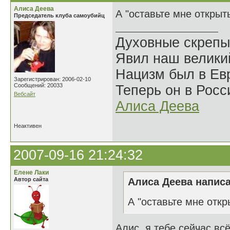
Алиса Деева
А "оставьте мне открыт
Председатель клуба самоубийц
Духовные скрепы
Явил наш велики
Нацизм был в Евр
Зарегистрирован: 2006-02-10
Сообщений: 20033
Теперь он в Росс
Вебсайт
Алиса Деева
Неактивен
2007-09-16 21:24:32
Елене Лаки
Автор сайта
Алиса Деева написа
А "оставьте мне откр
Алис, я тебе сейчас вс