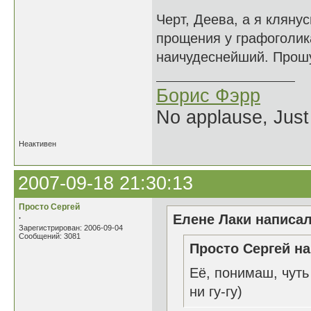
Черт, Деева, а я кляну
прощения у графоголика
наичудеснейший. Прошу 
Борис Фэрр
No applause, Just
Неактивен
2007-09-18 21:30:13
Просто Сергей
.
Елене Лаки написал
Зарегистрирован: 2006-09-04
Сообщений: 3081
Просто Сергей на
Её, понимаш, чуть
ни гу-гу)