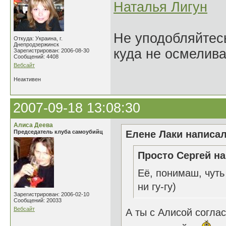
Наталья Лигун
Не уподобляйтесь
Откуда: Украина, г.
Днепродзержинск
куда не осмелива
Зарегистрирован: 2006-08-30
Сообщений: 4408
Вебсайт
Неактивен
2007-09-18 13:08:30
Алиса Деева
Председатель клуба самоубийц
Елене Лаки написал
Просто Сергей на
Её, понимаш, чуть
ни гу-гу)
Зарегистрирован: 2006-02-10
Сообщений: 20033
Вебсайт
А ты с Алисой согла