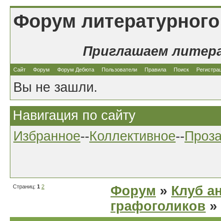
Форум литературного
Приглашаем литер
Сайт
Форум
Форум Дебюта
Пользователи
Правила
Поиск
Регистра
Вы не зашли.
Навигация по сайту
Избранное
--
Коллективное
--
Проз
Страниц:
1
2
Форум
»
Клуб а
графоголиков
»