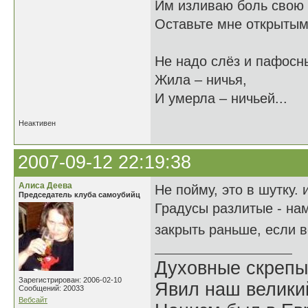
Им изливаю боль свою 
Оставьте мне открытыми
Не надо слёз и пафосны
Жила – ничья,
И умерла – ничьей...
Неактивен
2007-09-12 22:19:38
Алиса Деева
Не пойму, это в шутку.
Председатель клуба самоубийц
Градусы разлитые - на
закрыть раньше, если 
Духовные скрепы
Зарегистрирован: 2006-02-10
Явил наш велики
Сообщений: 20033
Вебсайт