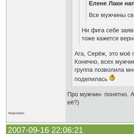
Елене Лаки нап
Все мужчины св
Ни фига себе заявк
тоже кажется вер
Ага, Серёж, это моё
Конечно, всех мужчин
группа позволила мн
поделилась
Про мужчин- понятно. 
её?)
Неактивен
2007-09-16 22:06:21