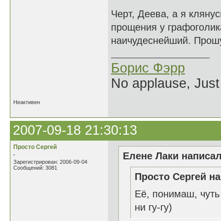
Черт, Деева, а я кляну
прощения у графоголика
наичудеснейший. Прошу 
Борис Фэрр
No applause, Just
Неактивен
2007-09-18 21:30:13
Просто Сергей
.
Елене Лаки написал
Зарегистрирован: 2006-09-04
Сообщений: 3081
Просто Сергей на
Её, понимаш, чуть
ни гу-гу)