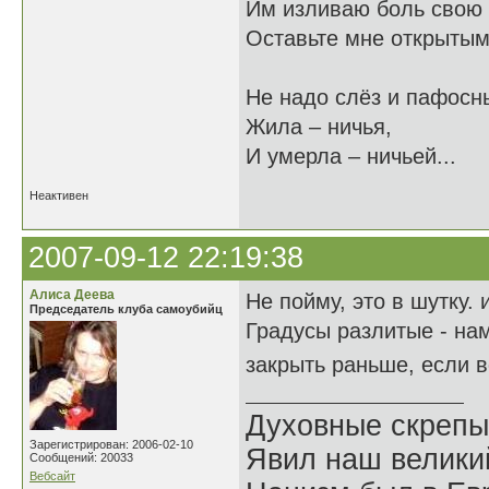
Им изливаю боль свою 
Оставьте мне открытыми
Не надо слёз и пафосны
Жила – ничья,
И умерла – ничьей...
Неактивен
2007-09-12 22:19:38
Алиса Деева
Не пойму, это в шутку.
Председатель клуба самоубийц
Градусы разлитые - на
закрыть раньше, если 
Духовные скрепы
Зарегистрирован: 2006-02-10
Явил наш велики
Сообщений: 20033
Вебсайт