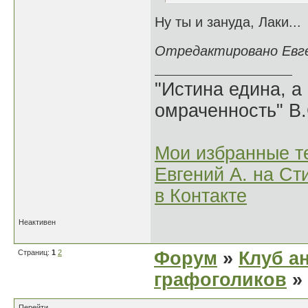
Ну ты и зануда, Лаки...
Отредактировано Евген
"Истина едина, а
омраченность" В
Мои избранные т
Евгений А. на Ст
в Контакте
Неактивен
Страниц:
1
2
Форум
»
Клуб а
графоголиков
»
Перейти