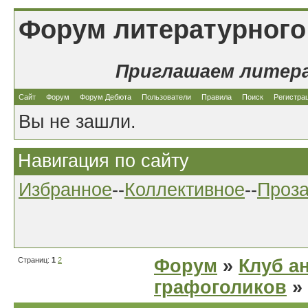
Форум литературного
Приглашаем литер
Сайт
Форум
Форум Дебюта
Пользователи
Правила
Поиск
Регистра
Вы не зашли.
Навигация по сайту
Избранное
--
Коллективное
--
Проз
Страниц:
1
2
Форум
»
Клуб а
графоголиков
»