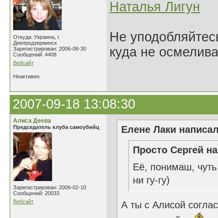
Наталья Лигун
Не уподобляйтесь
Откуда: Украина, г.
Днепродзержинск
куда не осмелива
Зарегистрирован: 2006-08-30
Сообщений: 4408
Вебсайт
Неактивен
2007-09-18 13:08:30
Алиса Деева
Председатель клуба самоубийц
Елене Лаки написал
Просто Сергей на
Её, понимаш, чуть
ни гу-гу)
Зарегистрирован: 2006-02-10
Сообщений: 20033
Вебсайт
А ты с Алисой согла