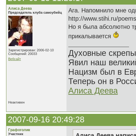
Алиса Деева
Ага. Напомнило мне од
Председатель клуба самоубийц
http://www.stihi.ru/poem
Но я была абсолютно тр
прикалывается
Зарегистрирован: 2006-02-10
Духовные скрепы
Сообщений: 20033
Вебсайт
Явил наш велики
Нацизм был в Евр
Теперь он в Росс
Алиса Деева
Неактивен
2007-09-16 20:49:28
Графоголик
Участник
Алиса Деева написа