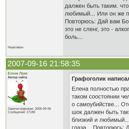
далжен быть таким. что
любимый... Или он же п
Повторюсь: Дай вам Бог
это не сленг, это - ал
боль...
Неактивен
2007-09-16 21:58:35
Елене Лаки
Автор сайта
Графоголик написал
Елена полностью прав
таком соостоянии че
о самоубийстве... От
Зарегистрирован: 2006-05-06
шок далжен быть таки
Сообщений: 17180
близкий и любимый..
глаза... Повторюсь: 