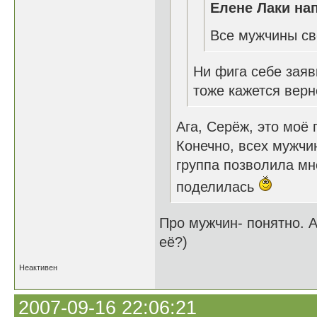
Елене Лаки нап
Все мужчины св
Ни фига себе заявк
тоже кажется вер
Ага, Серёж, это моё
Конечно, всех мужчин
группа позволила мн
поделилась
Про мужчин- понятно. 
её?)
Неактивен
2007-09-16 22:06:21