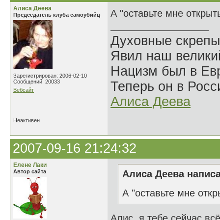
Алиса Деева
А "оставьте мне открыт
Председатель клуба самоубийц
Духовные скрепы
Явил наш велики
Нацизм был в Евр
Зарегистрирован: 2006-02-10
Сообщений: 20033
Теперь он в Росс
Вебсайт
Алиса Деева
Неактивен
2007-09-16 21:24:32
Елене Лаки
Автор сайта
Алиса Деева написа
А "оставьте мне откр
Алис, я тебе сейчас вс