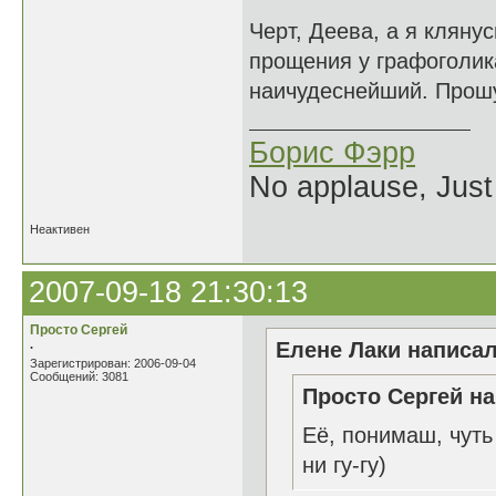
Черт, Деева, а я кляну
прощения у графоголика
наичудеснейший. Прошу 
Борис Фэрр
No applause, Just
Неактивен
2007-09-18 21:30:13
Просто Сергей
.
Елене Лаки написал
Зарегистрирован: 2006-09-04
Сообщений: 3081
Просто Сергей на
Её, понимаш, чуть
ни гу-гу)