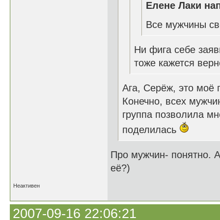
Елене Лаки нап
Все мужчины св
Ни фига себе заявк
тоже кажется вер
Ага, Серёж, это моё
Конечно, всех мужчин
группа позволила мн
поделилась
Про мужчин- понятно. 
её?)
Неактивен
2007-09-16 22:06:21