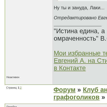
Ну ты и зануда, Лаки...
Отредактировано Евген
"Истина едина, а
омраченность" В
Мои избранные т
Евгений А. на Ст
в Контакте
Неактивен
Страниц:
1
2
Форум
»
Клуб а
графоголиков
»
Перейти