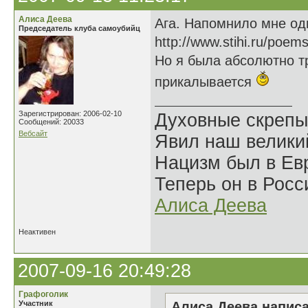
Алиса Деева
Ага. Напомнило мне од
Председатель клуба самоубийц
http://www.stihi.ru/poem
Но я была абсолютно тр
прикалывается
Зарегистрирован: 2006-02-10
Духовные скрепы
Сообщений: 20033
Вебсайт
Явил наш велики
Нацизм был в Евр
Теперь он в Росс
Алиса Деева
Неактивен
2007-09-16 20:49:28
Графоголик
Участник
Алиса Деева написа