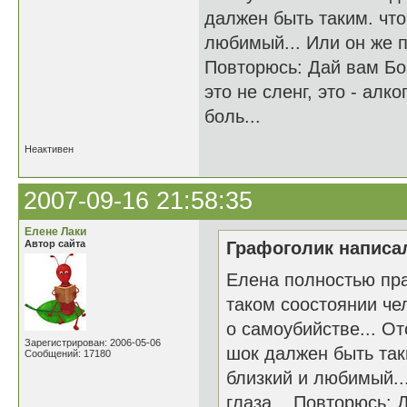
далжен быть таким. что
любимый... Или он же п
Повторюсь: Дай вам Бог
это не сленг, это - ал
боль...
Неактивен
2007-09-16 21:58:35
Елене Лаки
Автор сайта
Графоголик написал
Елена полностью прав
таком соостоянии че
о самоубийстве... От
Зарегистрирован: 2006-05-06
шок далжен быть таки
Сообщений: 17180
близкий и любимый..
глаза... Повторюсь: 