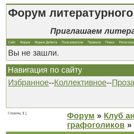
Форум литературного
Приглашаем литер
Сайт
Форум
Форум Дебюта
Пользователи
Правила
Поиск
Регистра
Вы не зашли.
Навигация по сайту
Избранное
--
Коллективное
--
Проз
Страниц:
1
2
Форум
»
Клуб а
графоголиков
»