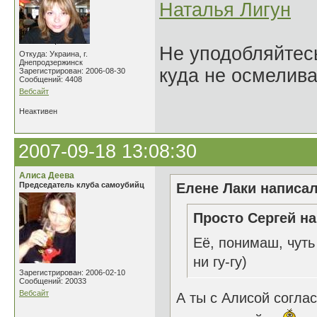
Наталья Лигун
Не уподобляйтесь
Откуда: Украина, г.
Днепродзержинск
куда не осмелива
Зарегистрирован: 2006-08-30
Сообщений: 4408
Вебсайт
Неактивен
2007-09-18 13:08:30
Алиса Деева
Председатель клуба самоубийц
Елене Лаки написал
Просто Сергей на
Её, понимаш, чуть
ни гу-гу)
Зарегистрирован: 2006-02-10
Сообщений: 20033
Вебсайт
А ты с Алисой согла