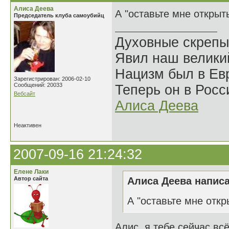
Алиса Деева
А "оставьте мне открыт
Председатель клуба самоубийц
Духовные скрепы
Явил наш велики
Нацизм был в Евр
Зарегистрирован: 2006-02-10
Сообщений: 20033
Теперь он в Росс
Вебсайт
Алиса Деева
Неактивен
2007-09-16 21:24:32
Елене Лаки
Автор сайта
Алиса Деева написа
А "оставьте мне откр
Алис, я тебе сейчас вс