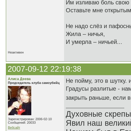
Им изливаю боль свою 
Оставьте мне открытыми
Не надо слёз и пафосны
Жила – ничья,
И умерла – ничьей...
Неактивен
2007-09-12 22:19:38
Алиса Деева
Не пойму, это в шутку.
Председатель клуба самоубийц
Градусы разлитые - на
закрыть раньше, если 
Духовные скрепы
Зарегистрирован: 2006-02-10
Явил наш велики
Сообщений: 20033
Вебсайт