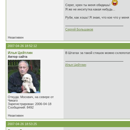
Серег, хрен ты меня обидишь!
Я же не инситутка какая нибудь...
Руби, как хошь! Я знаю, что кое что у меня 
Сергей Большаков
Неактивен
2007-04-26 18:52:12
Илья Цейтлин
В Штатах за такой стишок можно схлопотат
Автор сайта
Илья Цейтлин
Откуда: Москвич, на севере от
Чикаго
Зарегистрирован: 2006-04-18
Сообщений: 8492
Неактивен
2007-04-26 18:53:25