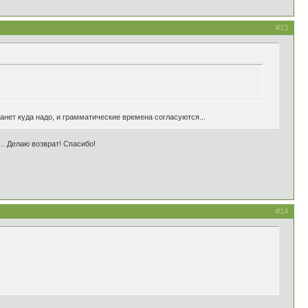
#13
танет куда надо, и грамматические времена согласуются...
... Делаю возврат! Спасибо!
#14