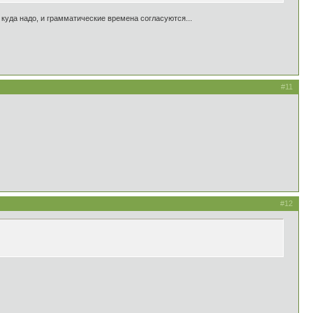
т куда надо, и грамматические времена согласуются...
#11
#12