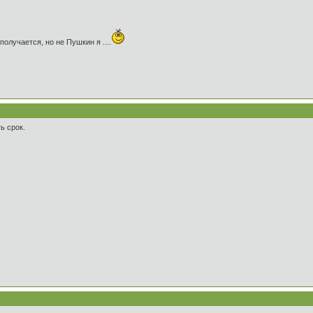
получается, но не Пушкин я ....
ь срок.