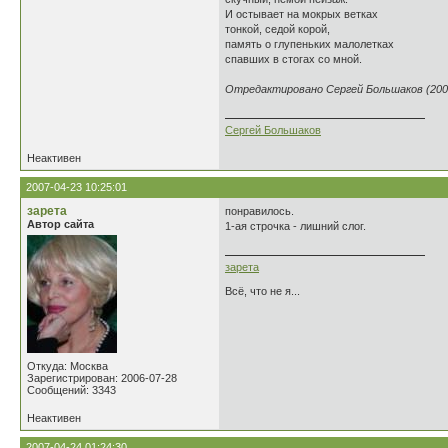
И остывает на мокрых ветках
тонкой, седой корой,
память о глупеньких малолетках
спавших в стогах со мной.
Отредактировано Сергей Большаков (2007
Сергей Большаков
Неактивен
2007-04-23 10:25:01
зарета
понравилось.
Автор сайта
1-ая строчка - лишний слог.
зарета
Всё, что не я...
Откуда: Москва
Зарегистрирован: 2006-07-28
Сообщений: 3343
Неактивен
2007-04-24 01:24:30