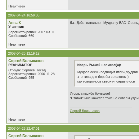
Неактивен
2007-04-24 16:59:05
Анна К
Да...Действительно , Мудрая у ВАС Осень,
Участник
Зарегистрирован: 2007-03-11
Сообщений: 660
Неактивен
2007-04-25 12:19:12
Сергей Большаков
РЕАНИМАТОР
Игорь Рыжий написал(а):
Откуда: Сергиев Посад
Мудрая осень подводит итоги(Мудрая 
Зарегистрирован: 2006-11-28
это типа для борьбы со слогом:)
Сообщений: 955
как говорилось сверху-понравилось
Игорь, спасибо большое!
"Ставит" мне кажется тоже не совсем удачн
Сергей Большаков
Неактивен
2007-04-25 22:47:01
Сергей Большаков