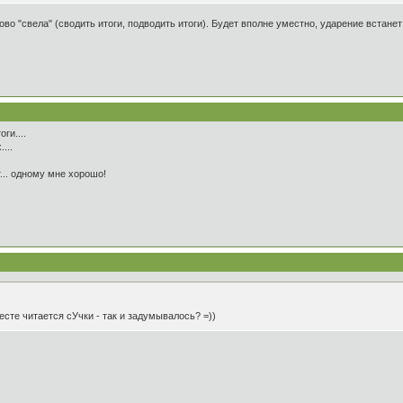
ово "свела" (сводить итоги, подводить итоги). Будет вполне уместно, ударение встане
ги....
...
т... одному мне хорошо!
сте читается сУчки - так и задумывалось? =))