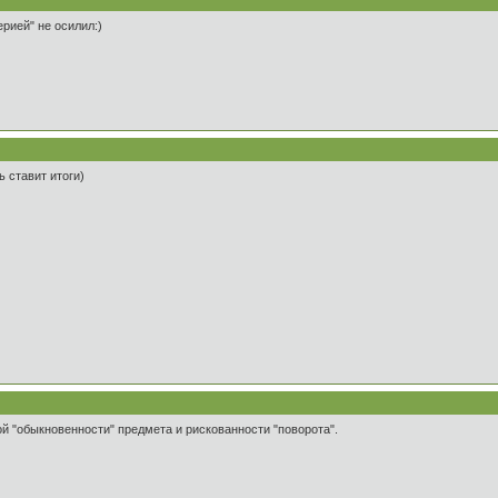
рией" не осилил:)
 ставит итоги)
й "обыкновенности" предмета и рискованности "поворота".