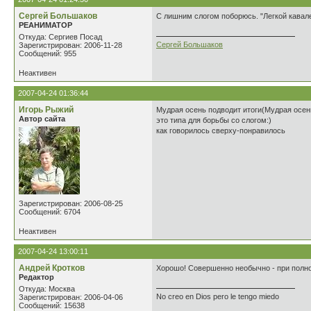
Сергей Большаков
С лишним слогом поборюсь. "Легкой кавале
РЕАНИМАТОР
Откуда: Сергиев Посад
Сергей Большаков
Зарегистрирован: 2006-11-28
Сообщений: 955
Неактивен
2007-04-24 01:36:44
Игорь Рыжий
Мудрая осень подводит итоги(Мудрая осень
Автор сайта
это типа для борьбы со слогом:)
как говорилось сверху-понравилось
Зарегистрирован: 2006-08-25
Сообщений: 6704
Неактивен
2007-04-24 13:00:11
Андрей Кротков
Хорошо! Совершенно необычно - при полно
Редактор
Откуда: Москва
No creo en Dios pero le tengo miedo
Зарегистрирован: 2006-04-06
Сообщений: 15638