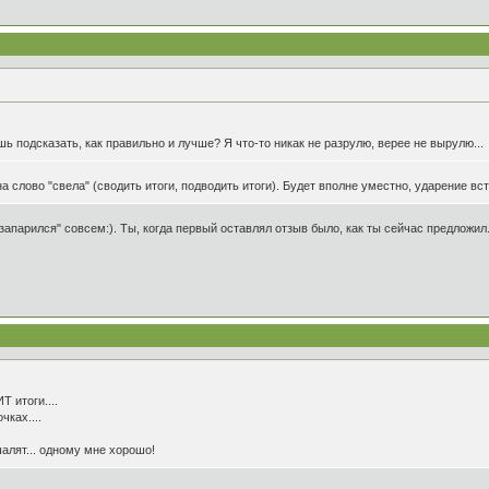
ь подсказать, как правильно и лучше? Я что-то никак не разрулю, верее не вырулю...
а слово "свела" (сводить итоги, подводить итоги). Будет вполне уместно, ударение вс
 "запарился" совсем:). Ты, когда первый оставлял отзыв было, как ты сейчас предложил
 итоги....
чках....
 шалят... одному мне хорошо!