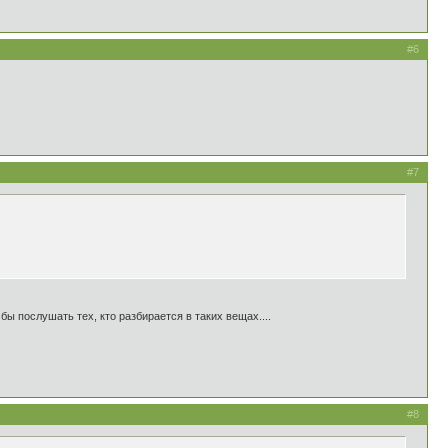
#6
#7
бы послушать тех, кто разбирается в таких вещах....
#8