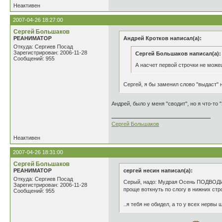
Неактивен
2007-04-26 18:27:00
Сергей Большаков
РЕАНИМАТОР
Андрей Кротков написал(а):
Откуда: Сергиев Посад
Зарегистрирован: 2006-11-28
Сергей Большаков написал(а):
Сообщений: 955
А насчет первой строчки не можеш
Сергей, я бы заменил слово "выдаст" н
Андрей, было у меня "сводит", но я что-то
Сергей Большаков
Неактивен
2007-04-26 18:31:00
Сергей Большаков
РЕАНИМАТОР
сергей несин написал(а):
Откуда: Сергиев Посад
Серый, надо: Мудрая Осень ПОДВОДИТ
Зарегистрирован: 2006-11-28
проще воткнуть по слогу в нижних стро
Сообщений: 955
..я тебя не обидел, а то у всех нервы