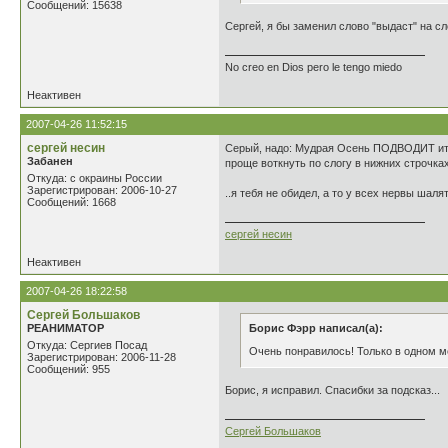
Сообщений: 15638
Сергей, я бы заменил слово "выдаст" на сл
No creo en Dios pero le tengo miedo
Неактивен
2007-04-26 11:52:15
сергей несин
Серый, надо: Мудрая Осень ПОДВОДИТ ито
Забанен
проще воткнуть по слогу в нижних строчках.
Откуда: с окраины России
Зарегистрирован: 2006-10-27
..я тебя не обидел, а то у всех нервы шаля
Сообщений: 1668
сергей несин
Неактивен
2007-04-26 18:22:58
Сергей Большаков
РЕАНИМАТОР
Борис Фэрр написал(а):
Откуда: Сергиев Посад
Очень понравилось! Только в одном ме
Зарегистрирован: 2006-11-28
Сообщений: 955
Борис, я исправил. Спасибки за подсказ...
Сергей Большаков