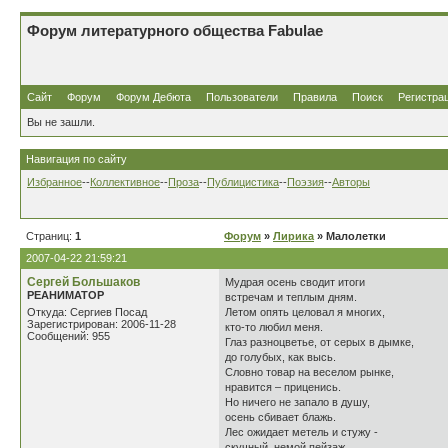
Форум литературного общества Fabulae
Сайт
Форум
Форум Дебюта
Пользователи
Правила
Поиск
Регистра
Вы не зашли.
Навигация по сайту
Избранное
--
Коллективное
--
Проза
--
Публицистика
--
Поэзия
--
Авторы
Страниц:
1
Форум
»
Лирика
» Малолетки
2007-04-22 21:59:21
Сергей Большаков
Мудрая осень сводит итоги
РЕАНИМАТОР
встречам и теплым дням.
Откуда: Сергиев Посад
Летом опять целовал я многих,
Зарегистрирован: 2006-11-28
кто-то любил меня.
Сообщений: 955
Глаз разноцветье, от серых в дымке,
до голубых, как высь.
Словно товар на веселом рынке,
нравится – приценись.
Но ничего не запало в душу,
осень сбивает блажь.
Лес ожидает метель и стужу -
скучный, немой пейзаж.