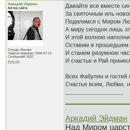
Аркадий Эйдман
Давайте все вместе си
Автор сайта
За святочным иль ново
Поделимся с Миром Лю
А миру сегодня лишь эт
И этой волною наполни
Оставим в прошедшем 
Откуда: Москва
И станем разумною ча
Зарегистрирован: 2006-07-24
Сообщений: 9237
И счастье и Рай принес
Вебсайт
26.12
Всех Фабулян и гостей
Счастья всем, Любви, н
______________
Аркадий Эйдман
Над Миром царс