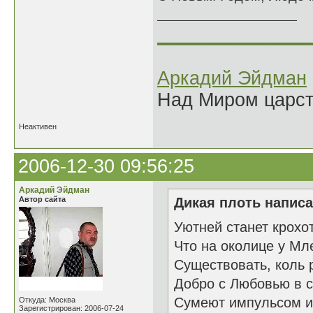
______________
Аркадий Эйдман
Над Миром царс
Неактивен
2006-12-30 09:56:25
Аркадий Эйдман
Автор сайта
Дикая плоть написа
Уютней станет крохо
Что на околице у Мл
Существовать, коль 
Добро с Любовью в с
Сумеют импульсом и
Откуда: Москва
Зарегистрирован: 2006-07-24