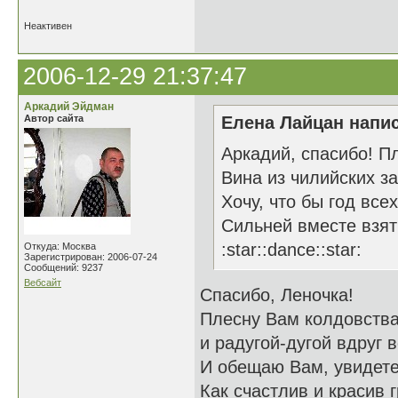
Неактивен
2006-12-29 21:37:47
Аркадий Эйдман
Автор сайта
Елена Лайцан напис
Аркадий, спасибо! П
Вина из чилийских з
Хочу, что бы год все
Сильней вместе взят
:star::dance::star:
Откуда: Москва
Зарегистрирован: 2006-07-24
Сообщений: 9237
Вебсайт
Спасибо, Леночка!
Плесну Вам колдовства
и радугой-дугой вдруг 
И обещаю Вам, увидете
Как счастлив и красив