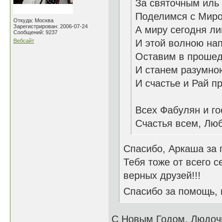
За святочным иль
Поделимся с Мир
Откуда: Москва
Зарегистрирован: 2006-07-24
А миру сегодня ли
Сообщений: 9237
Вебсайт
И этой волною на
Оставим в прошед
И станем разумно
И счастье и Рай п
26.1
Всех Фабулян и го
Счастья всем, Люб
Спасибо, Аркаша за 
Тебя тоже от всего с
верных друзей!!!
Спасибо за помощь,
С Новым Годом, Людоч