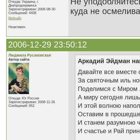
Не уподобляйтесь
Откуда: Украина, г.
Днепродзержинск
куда не осмелива
Зарегистрирован: 2006-08-30
Сообщений: 4408
Вебсайт
Неактивен
2006-12-29 23:50:12
Людмила Русаковская
Автор сайта
Аркадий Эйдман нап
Давайте все вместе 
За святочным иль н
Поделимся с Миром 
А миру сегодня лишь
Откуда: Юг России
Зарегистрирован: 2006-11-26
И этой волною напол
Сообщений: 952
Оставим в прошедше
И станем разумною 
И счастье и Рай прин
26.1