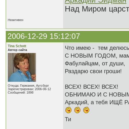
Аркадий Эйдман
Над Миром царс
Неактивен
2006-12-29 15:12:07
Tina Schott
Что имею - тем делюсь
Автор сайта
С НОВЫМ ГОДОМ, мам
Фабулайцам, от души,
Раздарю свои гроши!
ВСЕХ! ВСЕХ! ВСЕХ!
Откуда: Германия, Аугсбург
Зарегистрирован: 2006-06-12
Сообщений: 1898
ОБНИМАЮ И С НОВЫ
Аркадий, а тебя ИЩЁ Р
Ти