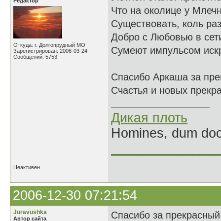
Редактор
Что на околице у Млечн
Существовать, коль ра
Добро с Любовью в сет
Откуда: г. Долгопрудный МО
Сумеют импульсом искр
Зарегистрирован: 2006-03-24
Сообщений: 5753
Спасибо Аркаша за пре
Счастья и новых прекра
Дикая плоть
Homines, dum doce
______________
Неактивен
2006-12-30 07:21:54
Juravushka
Спасибо за прекрасный 
Автор сайта