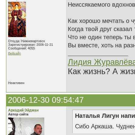
Неиссякаемого вдохнове
Как хорошо мечтать о ч
Когда твой друг сказал 
Что не один теперь ты в
Откуда: Нижневартовск
Вы вместе, хоть на раз
Зарегистрирован: 2006-11-21
Сообщений: 4055
Вебсайт
Лидия Журавлёв
Как жизнь? А жи
Неактивен
2006-12-30 09:54:47
Аркадий Эйдман
Автор сайта
Наталья Лигун напи
Сибо Аркаша. Чуднень