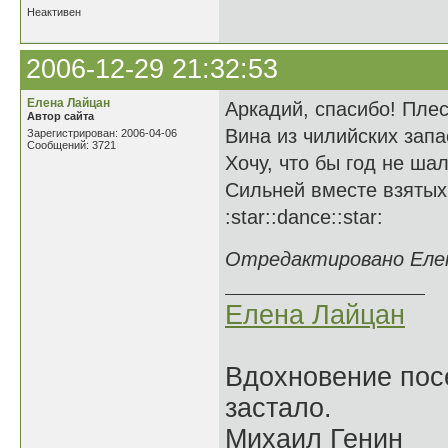
Неактивен
2006-12-29 21:32:53
Елена Лайцан
Аркадий, спасибо! Плес
Автор сайта
Вина из чилийских запа
Зарегистрирован: 2006-04-06
Сообщений: 3721
Хочу, что бы год не ша
Сильней вместе взятых
:star::dance::star:
Отредактировано Елена
Елена Лайцан
Вдохновение посе
застало.
Михаил Генин