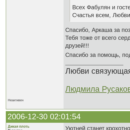
Всех Фабулян и гост
Счастья всем, Любви
Спасибо, Аркаша за по
Тебя тоже от всего сер
друзей!!!
Спасибо за помощь, п
Любви связующая 
Людмила Русако
Неактивен
2006-12-30 02:01:54
Дикая плоть
Уютней станет крохотно