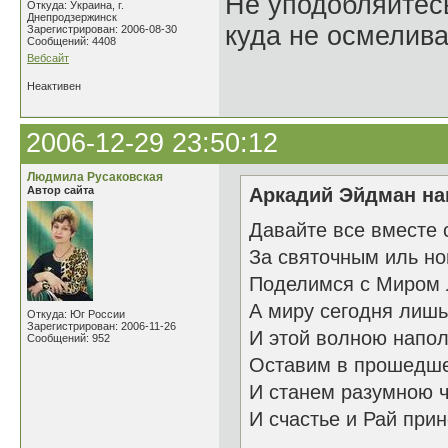
Не уподобляйтесь
Откуда: Украина, г.
Днепродзержинск
куда не осмелива
Зарегистрирован: 2006-08-30
Сообщений: 4408
Вебсайт
Неактивен
2006-12-29 23:50:12
Людмила Русаковская
Автор сайта
Аркадий Эйдман нап
Давайте все вместе 
За святочным иль н
Поделимся с Миром 
А миру сегодня лишь
Откуда: Юг России
Зарегистрирован: 2006-11-26
И этой волною напол
Сообщений: 952
Оставим в прошедше
И станем разумною 
И счастье и Рай прин
26.1