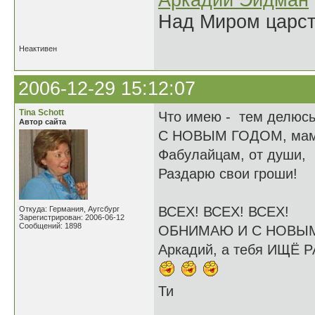
Аркадий Эйдман
Над Миром царс
Неактивен
2006-12-29 15:12:07
Tina Schott
Что имею - тем делюсь
Автор сайта
С НОВЫМ ГОДОМ, мам
Фабулайцам, от души,
Раздарю свои гроши!
ВСЕХ! ВСЕХ! ВСЕХ!
Откуда: Германия, Аугсбург
Зарегистрирован: 2006-06-12
Сообщений: 1898
ОБНИМАЮ И С НОВЫ
Аркадий, а тебя ИЩЁ Р
Ти