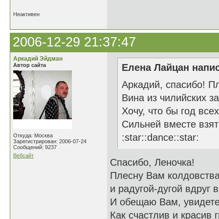
Неактивен
2006-12-29 21:37:47
Аркадий Эйдман
Автор сайта
Елена Лайцан напис
Аркадий, спасибо! П
Вина из чилийских з
Хочу, что бы год все
Сильней вместе взят
:star::dance::star:
Откуда: Москва
Зарегистрирован: 2006-07-24
Сообщений: 9237
Вебсайт
Спасибо, Леночка!
Плесну Вам колдовства
и радугой-дугой вдруг 
И обещаю Вам, увидете
Как счастлив и красив