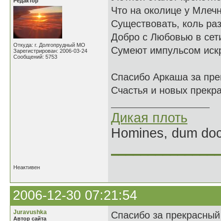
Редактор
Что на околице у Млечн
Существовать, коль ра
Добро с Любовью в сет
Откуда: г. Долгопрудный МО
Сумеют импульсом искр
Зарегистрирован: 2006-03-24
Сообщений: 5753
Спасибо Аркаша за пре
Счастья и новых прекра
Дикая плоть
Homines, dum doce
______________
Неактивен
2006-12-30 07:21:54
Juravushka
Спасибо за прекрасный 
Автор сайта