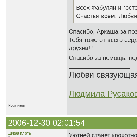
Всех Фабулян и гост
Счастья всем, Любви
Спасибо, Аркаша за по
Тебя тоже от всего сер
друзей!!!
Спасибо за помощь, п
Любви связующая 
Людмила Русако
Неактивен
2006-12-30 02:01:54
Дикая плоть
Уютней станет крохотно