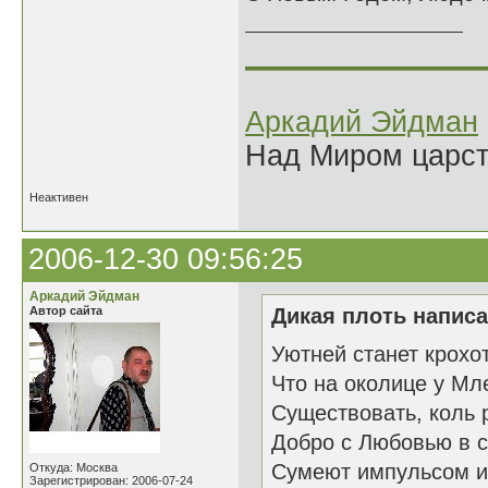
______________
Аркадий Эйдман
Над Миром царс
Неактивен
2006-12-30 09:56:25
Аркадий Эйдман
Автор сайта
Дикая плоть написа
Уютней станет крохо
Что на околице у Мл
Существовать, коль 
Добро с Любовью в с
Сумеют импульсом и
Откуда: Москва
Зарегистрирован: 2006-07-24