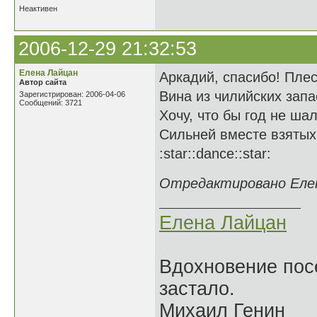
Неактивен
2006-12-29 21:32:53
Елена Лайцан
Аркадий, спасибо! Плес
Автор сайта
Вина из чилийских запа
Зарегистрирован: 2006-04-06
Сообщений: 3721
Хочу, что бы год не ша
Сильней вместе взятых
:star::dance::star:
Отредактировано Елена
Елена Лайцан
Вдохновение посе
застало.
Михаил Генин