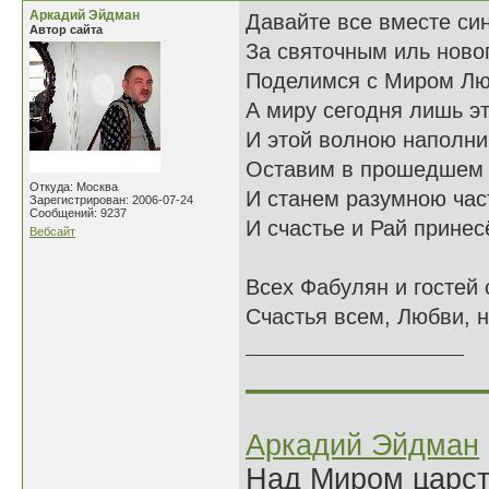
Аркадий Эйдман
Давайте все вместе си
Автор сайта
За святочным иль ново
Поделимся с Миром Лю
А миру сегодня лишь эт
И этой волною наполни
Оставим в прошедшем 
Откуда: Москва
И станем разумною ча
Зарегистрирован: 2006-07-24
Сообщений: 9237
И счастье и Рай принес
Вебсайт
26.12
Всех Фабулян и гостей
Счастья всем, Любви, н
______________
Аркадий Эйдман
Над Миром царс