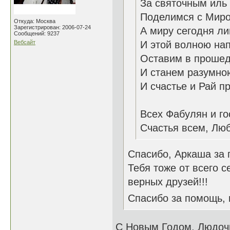
За святочным иль
Поделимся с Мир
Откуда: Москва
Зарегистрирован: 2006-07-24
А миру сегодня ли
Сообщений: 9237
Вебсайт
И этой волною на
Оставим в прошед
И станем разумно
И счастье и Рай п
26.1
Всех Фабулян и го
Счастья всем, Люб
Спасибо, Аркаша за 
Тебя тоже от всего с
верных друзей!!!
Спасибо за помощь,
С Новым Годом, Людоч