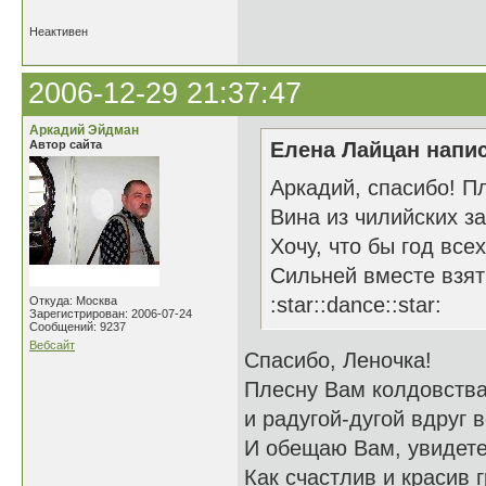
Неактивен
2006-12-29 21:37:47
Аркадий Эйдман
Автор сайта
Елена Лайцан напис
Аркадий, спасибо! П
Вина из чилийских з
Хочу, что бы год все
Сильней вместе взят
:star::dance::star:
Откуда: Москва
Зарегистрирован: 2006-07-24
Сообщений: 9237
Вебсайт
Спасибо, Леночка!
Плесну Вам колдовства
и радугой-дугой вдруг 
И обещаю Вам, увидете
Как счастлив и красив