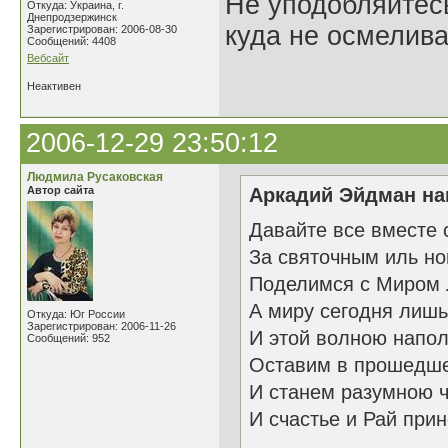
Не уподобляйтесь
Откуда: Украина, г.
Днепродзержинск
куда не осмелива
Зарегистрирован: 2006-08-30
Сообщений: 4408
Вебсайт
Неактивен
2006-12-29 23:50:12
Людмила Русаковская
Автор сайта
Аркадий Эйдман нап
Давайте все вместе 
За святочным иль н
Поделимся с Миром 
А миру сегодня лишь
Откуда: Юг России
Зарегистрирован: 2006-11-26
И этой волною напол
Сообщений: 952
Оставим в прошедше
И станем разумною 
И счастье и Рай прин
26.1