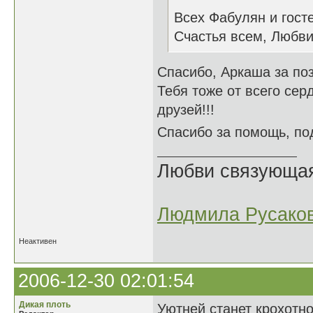
Всех Фабулян и гост
Счастья всем, Любви
Спасибо, Аркаша за по
Тебя тоже от всего сер
друзей!!!
Спасибо за помощь, п
Любви связующая 
Людмила Русако
Неактивен
2006-12-30 02:01:54
Дикая плоть
Уютней станет крохотно