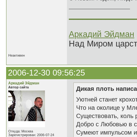
______________
Аркадий Эйдман
Над Миром царс
Неактивен
2006-12-30 09:56:25
Аркадий Эйдман
Автор сайта
Дикая плоть написа
Уютней станет крохо
Что на околице у Мл
Существовать, коль 
Добро с Любовью в с
Сумеют импульсом и
Откуда: Москва
Зарегистрирован: 2006-07-24