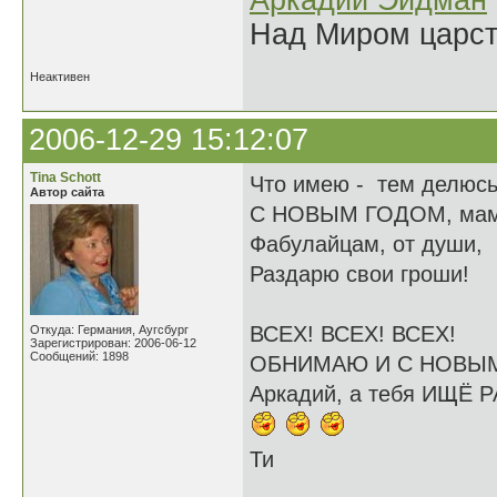
Аркадий Эйдман
Над Миром царс
Неактивен
2006-12-29 15:12:07
Tina Schott
Что имею - тем делюсь
Автор сайта
С НОВЫМ ГОДОМ, мам
Фабулайцам, от души,
Раздарю свои гроши!
ВСЕХ! ВСЕХ! ВСЕХ!
Откуда: Германия, Аугсбург
Зарегистрирован: 2006-06-12
Сообщений: 1898
ОБНИМАЮ И С НОВЫ
Аркадий, а тебя ИЩЁ Р
Ти