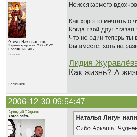
Неиссякаемого вдохнове
Как хорошо мечтать о ч
Когда твой друг сказал 
Что не один теперь ты в
Откуда: Нижневартовск
Вы вместе, хоть на раз
Зарегистрирован: 2006-11-21
Сообщений: 4055
Вебсайт
Лидия Журавлёв
Как жизнь? А жи
Неактивен
2006-12-30 09:54:47
Аркадий Эйдман
Автор сайта
Наталья Лигун напи
Сибо Аркаша. Чуднень