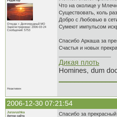
Редактор
Что на околице у Млечн
Существовать, коль ра
Добро с Любовью в сет
Откуда: г. Долгопрудный МО
Сумеют импульсом искр
Зарегистрирован: 2006-03-24
Сообщений: 5753
Спасибо Аркаша за пре
Счастья и новых прекра
Дикая плоть
Homines, dum doce
______________
Неактивен
2006-12-30 07:21:54
Juravushka
Спасибо за прекрасный 
Автор сайта