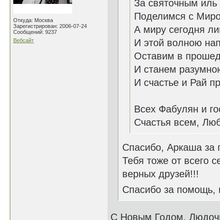
За святочным иль
Поделимся с Мир
Откуда: Москва
Зарегистрирован: 2006-07-24
А миру сегодня ли
Сообщений: 9237
Вебсайт
И этой волною на
Оставим в прошед
И станем разумно
И счастье и Рай п
26.1
Всех Фабулян и го
Счастья всем, Люб
Спасибо, Аркаша за 
Тебя тоже от всего с
верных друзей!!!
Спасибо за помощь,
С Новым Годом, Людоч