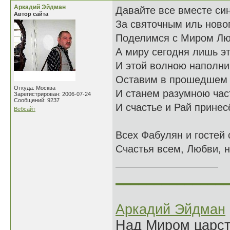
Аркадий Эйдман
Давайте все вместе си
Автор сайта
За святочным иль ново
Поделимся с Миром Лю
А миру сегодня лишь эт
И этой волною наполни
Оставим в прошедшем 
Откуда: Москва
И станем разумною ча
Зарегистрирован: 2006-07-24
Сообщений: 9237
И счастье и Рай принес
Вебсайт
26.12
Всех Фабулян и гостей
Счастья всем, Любви, н
______________
Аркадий Эйдман
Над Миром царс