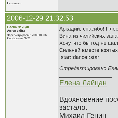
Неактивен
2006-12-29 21:32:53
Елена Лайцан
Аркадий, спасибо! Плес
Автор сайта
Вина из чилийских запа
Зарегистрирован: 2006-04-06
Сообщений: 3721
Хочу, что бы год не ша
Сильней вместе взятых
:star::dance::star:
Отредактировано Елена
Елена Лайцан
Вдохновение посе
застало.
Михаил Генин