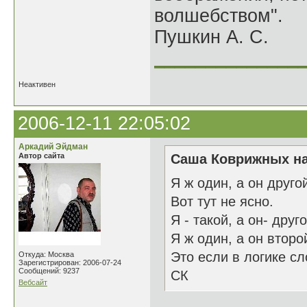
волшебством".
Пушкин А. С.
______________
Неактивен
2006-12-11 22:05:02
Аркадий Эйдман
Автор сайта
Саша Коврижных на
Я ж один, а он друго
Вот тут не ясно.
Я - такой, а он- друго
Я ж один, а он второ
Это если в логике сл
Откуда: Москва
Зарегистрирован: 2006-07-24
Сообщений: 9237
СК
Вебсайт