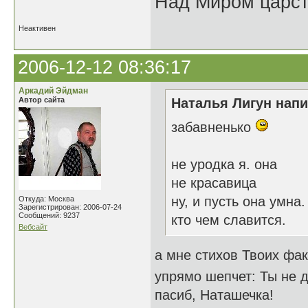
Над Миром царс
Неактивен
2006-12-12 08:36:17
Аркадий Эйдман
Автор сайта
Наталья Лигун напи
забавненько
не уродка я. она
не красавица
ну, и пусть она умна.
Откуда: Москва
Зарегистрирован: 2006-07-24
Сообщений: 9237
кто чем славится.
Вебсайт
а мне стихов Твоих фа
упрямо шепчет: Ты не
пасиб, Наташечка!