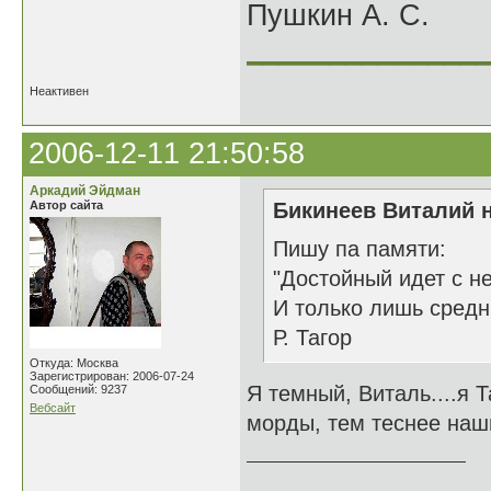
Пушкин А. С.
______________
Неактивен
2006-12-11 21:50:58
Аркадий Эйдман
Автор сайта
Бикинеев Виталий н
Пишу па памяти:
"Достойный идет с н
И только лишь средни
Р. Тагор
Откуда: Москва
Зарегистрирован: 2006-07-24
Я темный, Виталь....я 
Сообщений: 9237
Вебсайт
морды, тем теснее наши
______________