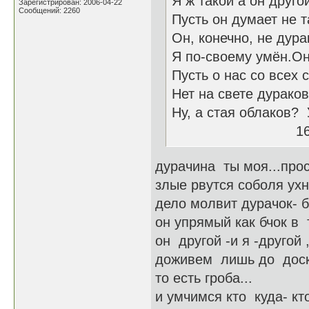
Я ж такой а он друг
Зарегистрирован: 2006-04-22
Сообщений: 2260
Пусть он думает не т
Он, конечно, не дур
Я по-своему умён.Он
Пусть о нас со всех 
Нет на свете дураков
Ну, а стая облаков?
16-18.0
дурачина ты моя...прос
злые рвутся соболя ух
дело молвит дурачок- б
он упрямый как бчок в 
он другой -и я -другой 
доживем лишь до доск
то есть гроба...
и умчимся кто куда- кто