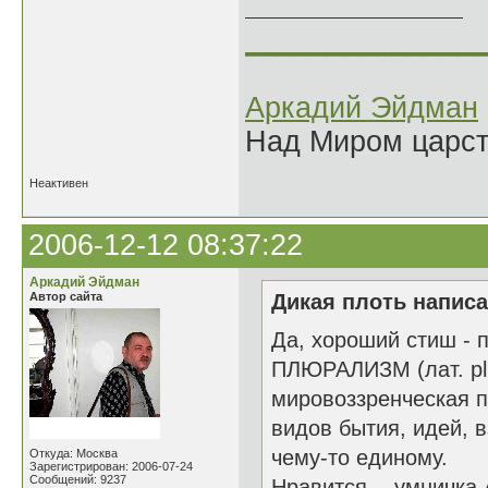
______________
Аркадий Эйдман
Над Миром царс
Неактивен
2006-12-12 08:37:22
Аркадий Эйдман
Автор сайта
Дикая плоть написа
Да, хороший стиш - 
ПЛЮРАЛИЗМ (лат. plu
мировоззренческая 
видов бытия, идей, 
чему-то единому.
Откуда: Москва
Зарегистрирован: 2006-07-24
Сообщений: 9237
Нравится - умничка 