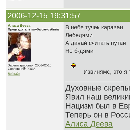
2006-12-15 19:31:57
Алиса Деева
В небе тучек караван
Председатель клуба самоубийц
Лебедями
А давай считать путан
Не б-дями
Зарегистрирован: 2006-02-10
Сообщений: 20033
Извинямс, это я 
Вебсайт
Духовные скрепы
Явил наш велики
Нацизм был в Евр
Теперь он в Росс
Алиса Деева