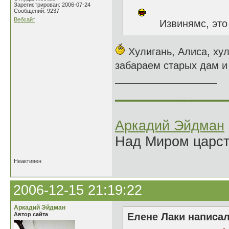
Зарегистрирован: 2006-07-24
Сообщений: 9237
Вебсайт
Извинямс, это 
Хулигань, Алиса, хул
забараем старых дам и
______________
Аркадий Эйдман
Над Миром царс
Неактивен
2006-12-15 21:19:22
Аркадий Эйдман
Автор сайта
Елене Лаки написал