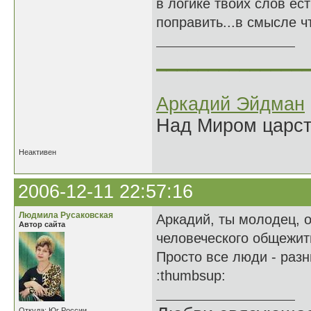
в логике твоих слов ес
поправить...в смысле ч
______________
Аркадий Эйдман
Над Миром царс
Неактивен
2006-12-11 22:57:16
Людмила Русаковская
Аркадий, ты молодец, 
Автор сайта
человеческого общежит
Просто все люди - разн
:thumbsup:
Откуда: Юг России