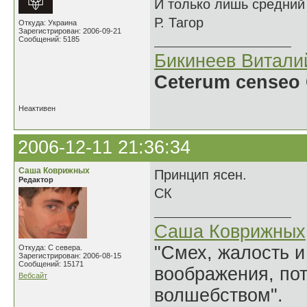
И только лишь средний 
Р. Тагор
Откуда: Украина
Зарегистрирован: 2006-09-21
Сообщений: 5185
Бикинеев Витали
Ceterum censeo 
Неактивен
2006-12-11 21:36:34
Саша Коврижных
Принцип ясен.
Редактор
СК
Саша Коврижных
"Смех, жалость и
Откуда: С севера.
Зарегистрирован: 2006-08-15
Сообщений: 15171
воображения, по
Вебсайт
волшебством".