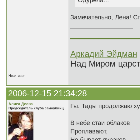
Одурела...
Замечательно, Лена! С
______________
Аркадий Эйдман
Над Миром царс
Неактивен
2006-12-15 21:34:28
Алиса Деева
Гы. Тады продолжаю ху
Председатель клуба самоубийц
В небе стаи облаков
Проплавают,
Не бывает дураков,