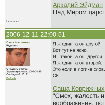
Аркадий Эйдман
Над Миром царс
Неактивен
2006-12-11 22:00:51
Саша Коврижных
Я ж один, а он другой.
Редактор
Вот тут не ясно.
Я - такой, а он- другой.
Я ж один, а он второй.
Это если в логике слов
Откуда: С севера.
Зарегистрирован: 2006-08-15
Сообщений: 15171
СК
Вебсайт
Саша Коврижных
"Смех, жалость и
воображения, по