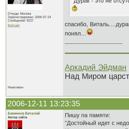
"Дурак - это не отсут
Откуда: Москва
Зарегистрирован: 2006-07-24
Сообщений: 9237
спасибо, Виталь....дура
Вебсайт
понял...
______________
Аркадий Эйдман
Над Миром царс
Неактивен
2006-12-11 13:23:35
Бикинеев Виталий
Пишу па памяти:
Автор сайта
"Достойный идет с недо