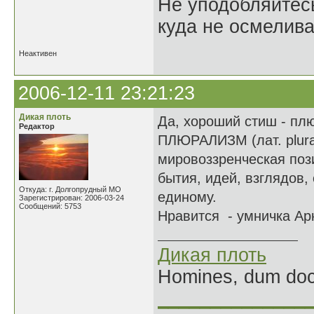
Не уподобляйтесь
куда не осмелива
Неактивен
2006-12-11 23:21:23
Дикая плоть
Да, хороший стиш - плю
Редактор
ПЛЮРАЛИЗМ (лат. plura
мировоззренческая поз
бытия, идей, взглядов,
Откуда: г. Долгопрудный МО
единому.
Зарегистрирован: 2006-03-24
Сообщений: 5753
Нравится - умничка Ар
Дикая плоть
Homines, dum doce
______________