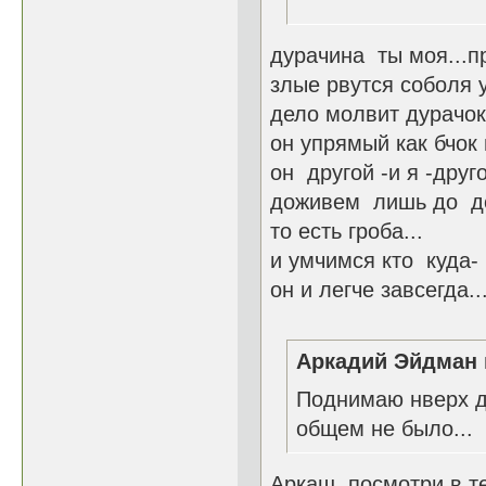
16-18.
дурачина ты моя...п
злые рвутся соболя 
дело молвит дурачок
он упрямый как бчок
он другой -и я -друго
доживем лишь до до
то есть гроба...
и умчимся кто куда- 
он и легче завсегда..
Аркадий Эйдман 
Поднимаю нверх дл
общем не было...
Аркаш, посмотри в 