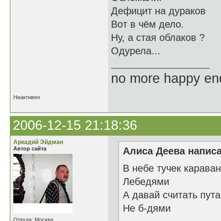
Дефицит на дураков
Вот в чём дело.
Ну, а стая облаков ?
Одурела...
no more happy en
Неактивен
2006-12-15 21:18:36
Аркадий Эйдман
Автор сайта
Алиса Деева написа
В небе тучек караван
Лебедями
А давай считать пут
Не б-дями
Откуда: Москва