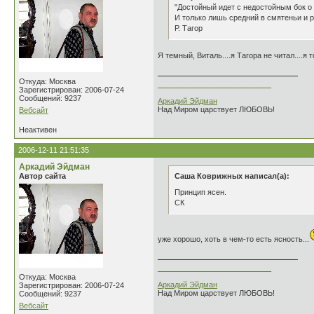
"Достойный идет с недостойным бок о
И только лишь средний в смятеньи и ро
Р. Тагор
Я темный, Виталь....я Тагора не читал....
Откуда: Москва
___________________________
Зарегистрирован: 2006-07-24
Сообщений: 9237
Аркадий Эйдман
Над Миром царствует ЛЮБОВЬ!
Вебсайт
Неактивен
2006-12-11 21:51:35
Аркадий Эйдман
Автор сайта
Саша Коврижных написал(а):
Принцип ясен.
СК
уже хорошо, хоть в чем-то есть ясность...
___________________________
Откуда: Москва
Аркадий Эйдман
Зарегистрирован: 2006-07-24
Над Миром царствует ЛЮБОВЬ!
Сообщений: 9237
Вебсайт