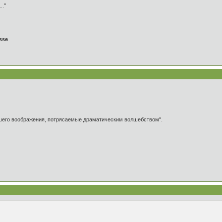
.."
sse
ашего воображения, потрясаемые драматическим волшебством".