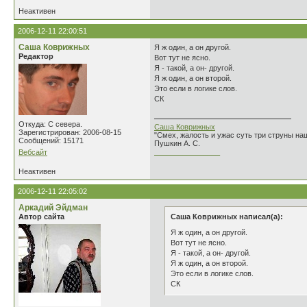
Неактивен
2006-12-11 22:00:51
Саша Коврижных
Я ж один, а он другой.
Редактор
Вот тут не ясно.
Я - такой, а он- другой.
Я ж один, а он второй.
Это если в логике слов.
СК
Откуда: С севера.
Саша Коврижных
Зарегистрирован: 2006-08-15
"Смех, жалость и ужас суть три струны н
Сообщений: 15171
Пушкин А. С.
________________
Вебсайт
Неактивен
2006-12-11 22:05:02
Аркадий Эйдман
Автор сайта
Саша Коврижных написал(а):
Я ж один, а он другой.
Вот тут не ясно.
Я - такой, а он- другой.
Я ж один, а он второй.
Это если в логике слов.
СК