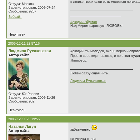
в логике твоих слов есть железная логика.
Откуда: Москва
Зарегистрирован: 2006-07-24
Сообщений: 9237
___________________________
Вебсайт
Аркадий Эйдман
Над Миром царствует ЛЮБОВЬ!
Неактивен
2006-12-11 22:57:16
Людмила Русаковская
Аркадий, ты молодец, очень верно и спра
Автор сайта
Просто все люди - разные, и не стоит судит
:thumbsup:
Любви связующая нить...
Людмила Русаковская
Откуда: Юг России
Зарегистрирован: 2006-11-26
Сообщений: 952
Неактивен
2006-12-11 23:19:55
Наталья Лигун
забавненько
Автор сайта
не уродка я. она