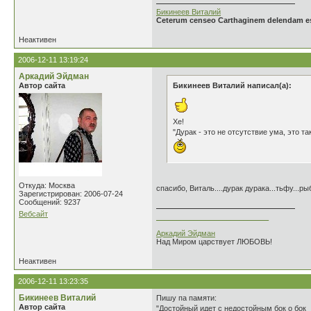
Бикинеев Виталий
Ceterum censeo Carthaginem delendam e
Неактивен
2006-12-11 13:19:24
Аркадий Эйдман
Автор сайта
Бикинеев Виталий написал(а):
Хе!
"Дурак - это не отсутствие ума, это та
Откуда: Москва
спасибо, Виталь....дурак дурака...тьфу...ры
Зарегистрирован: 2006-07-24
Сообщений: 9237
Вебсайт
___________________________
Аркадий Эйдман
Над Миром царствует ЛЮБОВЬ!
Неактивен
2006-12-11 13:23:35
Бикинеев Виталий
Пишу па памяти:
Автор сайта
"Достойный идет с недостойным бок о бок