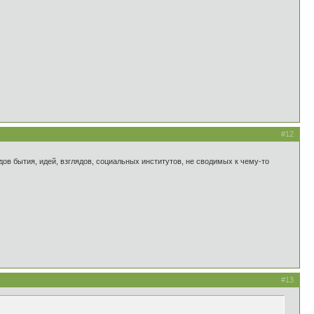
#12
в бытия, идей, взглядов, социальных институтов, не сводимых к чему-то
#13