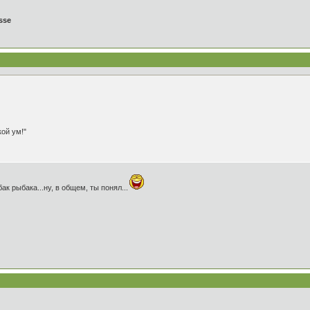
sse
кой ум!"
бак рыбака...ну, в общем, ты понял...