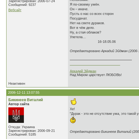
Зарегистрирован: 2006-07-24
Я по-своему умён.
Сообщений: 9237
Он – иначе.
Вебсайт
Пусть о нас со всех сторон
Посудачат.
Нет на свете дураков.
Вот в чём дело.
Ну, а стая облаков?
Улетела…
16-18.05.06
Отредактировано Аркадий Эйдман (2006-1
___________________________
Аркадий Эйдман
Над Миром царствует ЛЮБОВЬ!
Неактивен
2006-12-11 13:07:55
Бикинеев Виталий
Автор сайта
Хе!
"Дурак - это не отсутствие ума, это такой у
Откуда: Украина
Зарегистрирован: 2006-09-21
Отредактировано Бикинеев Виталий (2006
Сообщений: 5185