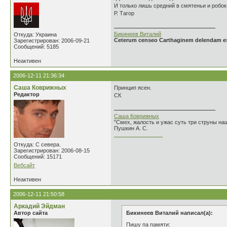
И только лишь средний в смятеньи и робок.
Р. Тагор
Бикинеев Виталий
Откуда: Украина
Ceterum censeo Carthaginem delendam e
Зарегистрирован: 2006-09-21
Сообщений: 5185
Неактивен
2006-12-11 21:36:34
Саша Коврижных
Принцип ясен.
Редактор
СК
Саша Коврижных
"Смех, жалость и ужас суть три струны н
Пушкин А. С.
________________
Откуда: С севера.
Зарегистрирован: 2006-08-15
Сообщений: 15171
Вебсайт
Неактивен
2006-12-11 21:50:58
Аркадий Эйдман
Автор сайта
Бикинеев Виталий написал(а):
Пишу па памяти: