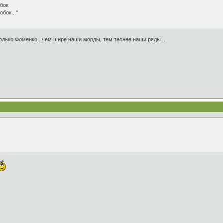
 бок
бок..."
я только Фоменко...чем шире наши морды, тем теснее наши ряды...