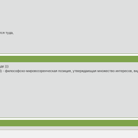
ся туда,
де )))
й) - философско-мировоззренческая позиция, утверждающая множество интересов, видо