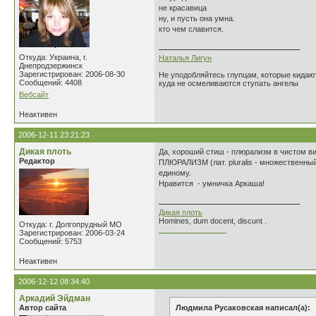
не красавица
ну, и пусть она умна.
кто чем славится.
Откуда: Украина, г.
Наталья Лигун
Днепродзержинск
Зарегистрирован: 2006-08-30
Не уподобляйтесь глупцам, которые кидают
Сообщений: 4408
куда не осмеливаются ступать ангелы
Вебсайт
Неактивен
2006-12-11 23:21:23
Дикая плоть
Да, хороший стиш - плюрализм в чистом ви
Редактор
ПЛЮРАЛИЗМ (лат. pluralis - множественны
единому.
Нравится - умничка Аркаша!
Дикая плоть
Homines, dum docent, discunt .
Откуда: г. Долгопрудный МО
________________
Зарегистрирован: 2006-03-24
Сообщений: 5753
Неактивен
2006-12-12 08:34:40
Аркадий Эйдман
Автор сайта
Людмила Русаковская написал(а):