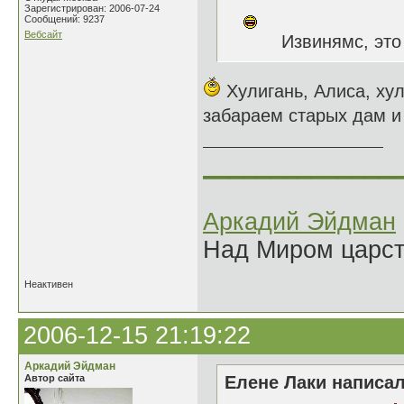
Зарегистрирован: 2006-07-24
Сообщений: 9237
Вебсайт
Извинямс, это 
Хулигань, Алиса, хул
забараем старых дам и
______________
Аркадий Эйдман
Над Миром царс
Неактивен
2006-12-15 21:19:22
Аркадий Эйдман
Автор сайта
Елене Лаки написал