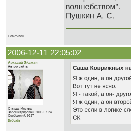
волшебством".
Пушкин А. С.
______________
Неактивен
2006-12-11 22:05:02
Аркадий Эйдман
Автор сайта
Саша Коврижных на
Я ж один, а он друго
Вот тут не ясно.
Я - такой, а он- друго
Я ж один, а он второ
Это если в логике сл
Откуда: Москва
Зарегистрирован: 2006-07-24
Сообщений: 9237
СК
Вебсайт