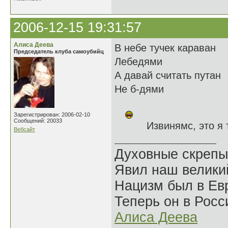
2006-12-15 19:31:57
Алиса Деева
В небе тучек караван
Председатель клуба самоубийц
Лебедями
А давай считать путан
Не б-дями
Зарегистрирован: 2006-02-10
Сообщений: 20033
Извинямс, это я 
Вебсайт
Духовные скрепы
Явил наш велики
Нацизм был в Евр
Теперь он в Росс
Алиса Деева