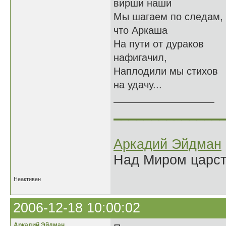
вирши наши
Мы шагаем по следам,
что Аркаша
На пути от дураков
нафигачил,
Наплодили мы стихов
на удачу...
______________
Аркадий Эйдман
Над Миром царс
Неактивен
2006-12-18 10:00:02
Аркадий Эйдман