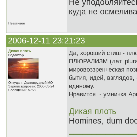
Не уподобляйтесь
куда не осмелива
Неактивен
2006-12-11 23:21:23
Дикая плоть
Да, хороший стиш - плю
Редактор
ПЛЮРАЛИЗМ (лат. plura
мировоззренческая поз
бытия, идей, взглядов,
Откуда: г. Долгопрудный МО
единому.
Зарегистрирован: 2006-03-24
Сообщений: 5753
Нравится - умничка Ар
Дикая плоть
Homines, dum doce
______________