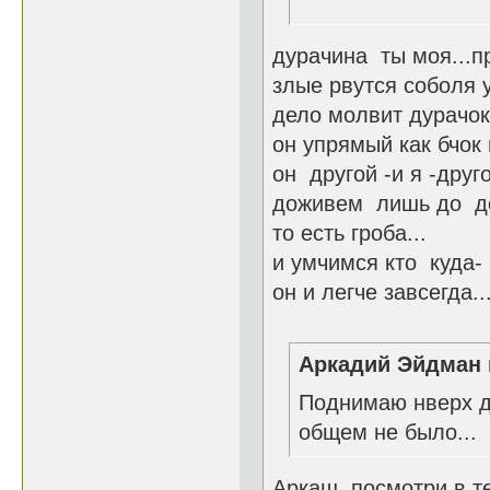
16-18.
дурачина ты моя...п
злые рвутся соболя 
дело молвит дурачок
он упрямый как бчок
он другой -и я -друго
доживем лишь до до
то есть гроба...
и умчимся кто куда- 
он и легче завсегда..
Аркадий Эйдман 
Поднимаю нверх дл
общем не было...
Аркаш, посмотри в 