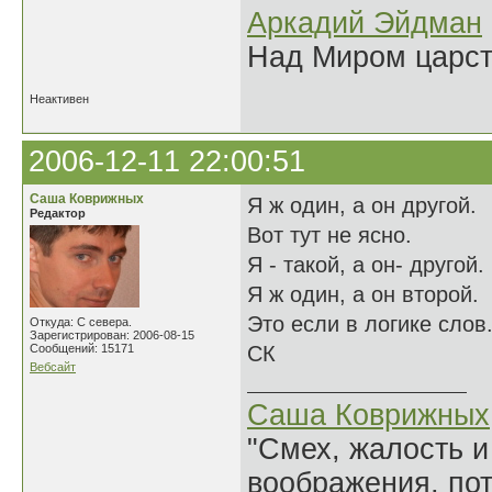
Аркадий Эйдман
Над Миром царс
Неактивен
2006-12-11 22:00:51
Саша Коврижных
Я ж один, а он другой.
Редактор
Вот тут не ясно.
Я - такой, а он- другой.
Я ж один, а он второй.
Это если в логике слов
Откуда: С севера.
Зарегистрирован: 2006-08-15
Сообщений: 15171
СК
Вебсайт
Саша Коврижных
"Смех, жалость и
воображения, по