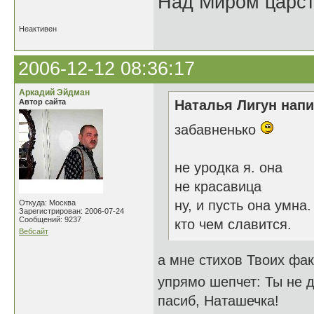
Над Миром царс
Неактивен
2006-12-12 08:36:17
Аркадий Эйдман
Автор сайта
Наталья Лигун напи
забавненько
не уродка я. она
не красавица
ну, и пусть она умна.
Откуда: Москва
Зарегистрирован: 2006-07-24
Сообщений: 9237
кто чем славится.
Вебсайт
а мне стихов Твоих фа
упрямо шепчет: Ты не
пасиб, Наташечка!