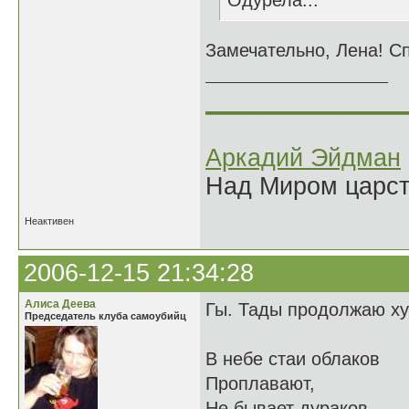
Одурела...
Замечательно, Лена! С
______________
Аркадий Эйдман
Над Миром царс
Неактивен
2006-12-15 21:34:28
Алиса Деева
Гы. Тады продолжаю ху
Председатель клуба самоубийц
В небе стаи облаков
Проплавают,
Не бывает дураков,