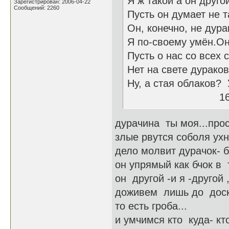
Я ж такой а он друг
Зарегистрирован: 2006-04-22
Сообщений: 2260
Пусть он думает не т
Он, конечно, не дур
Я по-своему умён.Он
Пусть о нас со всех 
Нет на свете дураков
Ну, а стая облаков?
16-18.0
дурачина ты моя...прос
злые рвутся соболя ух
дело молвит дурачок- б
он упрямый как бчок в 
он другой -и я -другой 
доживем лишь до доск
то есть гроба...
и умчимся кто куда- кто