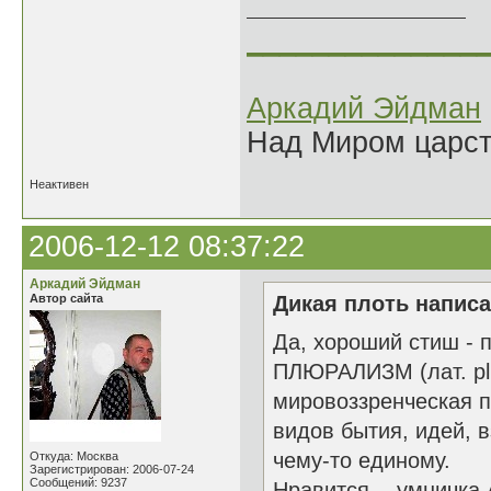
______________
Аркадий Эйдман
Над Миром царс
Неактивен
2006-12-12 08:37:22
Аркадий Эйдман
Автор сайта
Дикая плоть написа
Да, хороший стиш - 
ПЛЮРАЛИЗМ (лат. plu
мировоззренческая 
видов бытия, идей, 
чему-то единому.
Откуда: Москва
Зарегистрирован: 2006-07-24
Сообщений: 9237
Нравится - умничка 