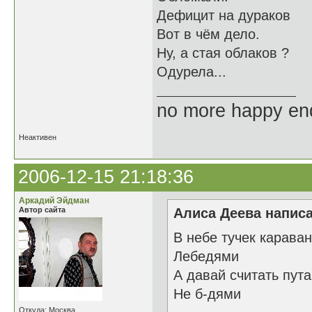
Дефицит на дураков
Вот в чём дело.
Ну, а стая облаков ?
Одурела...
no more happy en
Неактивен
2006-12-15 21:18:36
Аркадий Эйдман
Автор сайта
Алиса Деева написа
В небе тучек караван
Лебедями
А давай считать пут
Не б-дями
Откуда: Москва