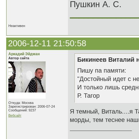
Пушкин А. С.
______________
Неактивен
2006-12-11 21:50:58
Аркадий Эйдман
Автор сайта
Бикинеев Виталий н
Пишу па памяти:
"Достойный идет с н
И только лишь средни
Р. Тагор
Откуда: Москва
Зарегистрирован: 2006-07-24
Я темный, Виталь....я 
Сообщений: 9237
Вебсайт
морды, тем теснее наши
______________