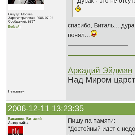
"Дурак - это не отсут
Откуда: Москва
Зарегистрирован: 2006-07-24
Сообщений: 9237
спасибо, Виталь....дура
Вебсайт
понял...
______________
Аркадий Эйдман
Над Миром царс
Неактивен
2006-12-11 13:23:35
Бикинеев Виталий
Пишу па памяти:
Автор сайта
"Достойный идет с недо