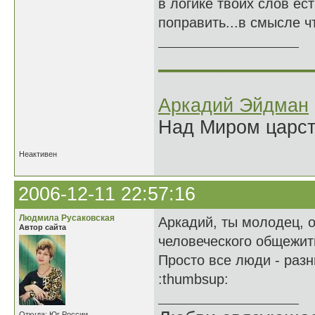
в логике твоих слов ес
поправить...в смысле ч
______________
Аркадий Эйдман
Над Миром царс
Неактивен
2006-12-11 22:57:16
Людмила Русаковская
Аркадий, ты молодец, 
Автор сайта
человеческого общежит
Просто все люди - разн
:thumbsup:
Откуда: Юг России