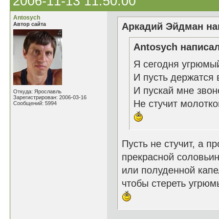
2006-11-13 11:50:00
Antosych
Автор сайта
Аркадий Эйдман нап
Antosych написал
Я сегодня угрюмы
И пусть держатся 
И пускай мне зво
Откуда: Ярославль
Зарегистрирован: 2006-03-16
Не стучит молотко
Сообщений: 5994
Пусть не стучит, а п
прекрасной соловьин
или полуденной капе
чтобы стереть угрюмы