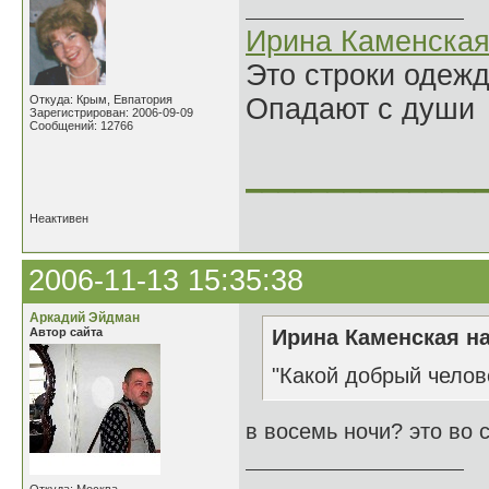
Ирина Каменска
Это строки одеж
Откуда: Крым, Евпатория
Опадают с души
Зарегистрирован: 2006-09-09
Сообщений: 12766
______________
Неактивен
2006-11-13 15:35:38
Аркадий Эйдман
Автор сайта
Ирина Каменская на
"Какой добрый челов
в восемь ночи? это во 