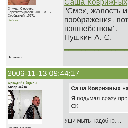
Саша Коврижных
"Смех, жалость и
Откуда: С севера.
Зарегистрирован: 2006-08-15
Сообщений: 15171
воображения, по
Вебсайт
волшебством".
Пушкин А. С.
______________
Неактивен
2006-11-13 09:44:17
Аркадий Эйдман
Автор сайта
Саша Коврижных на
Я подумал сразу про
СК
Уши мыть надобно....