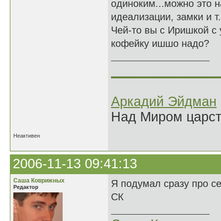
одиноким...можно это н
идеализации, замки и т.п
Чей-то вы с Иришкой с
кофейку ишшо надо?
______________
Аркадий Эйдман
Над Миром царс
Неактивен
2006-11-13 09:41:13
Саша Коврижных
Я подумал сразу про се
Редактор
СК