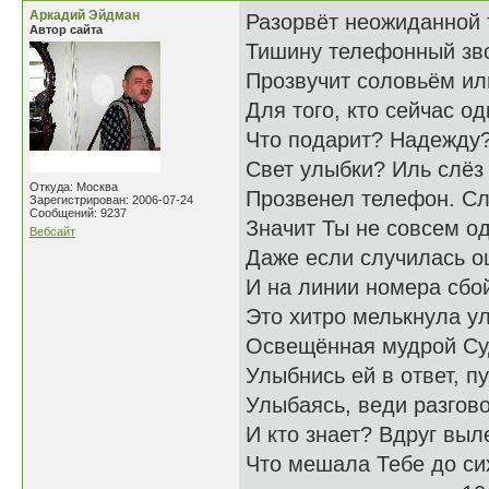
Аркадий Эйдман
Разорвёт неожиданной
Автор сайта
Тишину телефонный зв
Прозвучит соловьём ил
Для того, кто сейчас од
Что подарит? Надежду?
Свет улыбки? Иль слёз
Откуда: Москва
Прозвенел телефон. Сл
Зарегистрирован: 2006-07-24
Сообщений: 9237
Значит Ты не совсем од
Вебсайт
Даже если случилась о
И на линии номера сбо
Это хитро мелькнула у
Освещённая мудрой Су
Улыбнись ей в ответ, пу
Улыбаясь, веди разгово
И кто знает? Вдруг выл
Что мешала Тебе до си