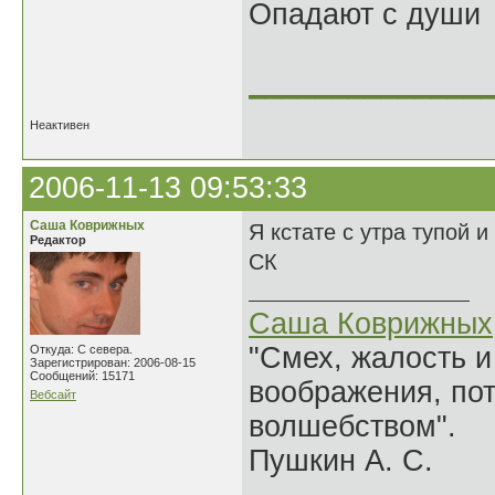
Опадают с души
______________
Неактивен
2006-11-13 09:53:33
Саша Коврижных
Я кстате с утра тупой и
Редактор
СК
Саша Коврижных
"Смех, жалость и
Откуда: С севера.
Зарегистрирован: 2006-08-15
Сообщений: 15171
воображения, по
Вебсайт
волшебством".
Пушкин А. С.