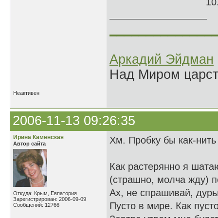
10.05.
______________
Аркадий Эйдман
Над Миром царс
Неактивен
2006-11-13 09:26:35
Ирина Каменская
Хм. Пробку бы как-нить
Автор сайта
Как растерянно я шата
(страшно, молча жду) п
Ах, не спрашивай, дур
Откуда: Крым, Евпатория
Зарегистрирован: 2006-09-09
Пусто в мире. Как пуст
Сообщений: 12766