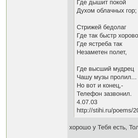
Где дышит покой
Духом облачных гор;
Стрижей бедолаг
Где так быстр хорово
Где ястреба так
Незаметен полет,
Где высший мудрец
Чашу музы пролил...
Но вот и конец,-
Телефон зазвонил.
4.07.03
http://stihi.ru/poems/
хорошо у Тебя есть, То