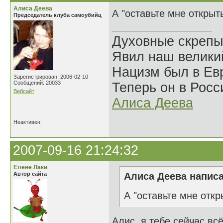
Алиса Деева
А "оставьте мне открыт
Председатель клуба самоубийц
Духовные скрепы
Явил наш велики
Нацизм был в Евр
Зарегистрирован: 2006-02-10
Сообщений: 20033
Теперь он в Росс
Вебсайт
Алиса Деева
Неактивен
2007-09-16 21:24:32
Елене Лаки
Автор сайта
Алиса Деева написа
А "оставьте мне откр
Алис, я тебе сейчас вс