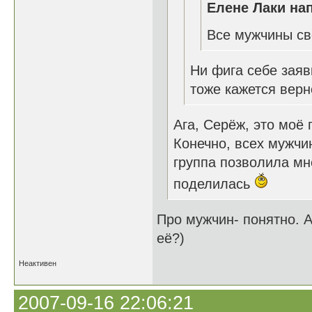
Елене Лаки нап
Все мужчины св
Ни фига себе заявк
тоже кажется вер
Ага, Серёж, это моё
Конечно, всех мужчин
группа позволила мн
поделилась
Про мужчин- понятно. 
её?)
Неактивен
2007-09-16 22:06:21