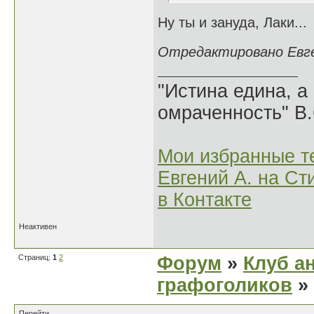
Ну ты и зануда, Лаки...
Отредактировано Евген
"Истина едина, а
омраченность" В
Мои избранные т
Евгений А. на Ст
в Контакте
Неактивен
Страниц:
1
2
Форум
»
Клуб а
графоголиков
»
Перейти