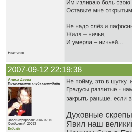
Им изливаю боль свою 
Оставьте мне открытыми
Не надо слёз и пафосны
Жила – ничья,
И умерла – ничьей...
Неактивен
2007-09-12 22:19:38
Алиса Деева
Не пойму, это в шутку.
Председатель клуба самоубийц
Градусы разлитые - на
закрыть раньше, если 
Духовные скрепы
Зарегистрирован: 2006-02-10
Явил наш велики
Сообщений: 20033
Вебсайт