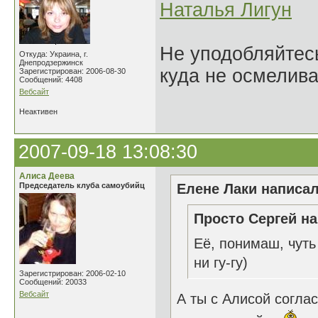
Наталья Лигун
Не уподобляйтесь
Откуда: Украина, г.
Днепродзержинск
куда не осмелива
Зарегистрирован: 2006-08-30
Сообщений: 4408
Вебсайт
Неактивен
2007-09-18 13:08:30
Алиса Деева
Председатель клуба самоубийц
Елене Лаки написал
Просто Сергей на
Её, понимаш, чуть
ни гу-гу)
Зарегистрирован: 2006-02-10
Сообщений: 20033
Вебсайт
А ты с Алисой согла