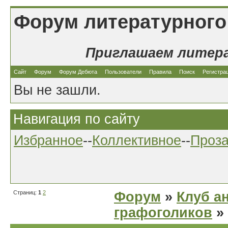
Форум литературного
Приглашаем литер
Сайт
Форум
Форум Дебюта
Пользователи
Правила
Поиск
Регистра
Вы не зашли.
Навигация по сайту
Избранное
--
Коллективное
--
Проз
Страниц:
1
2
Форум
»
Клуб а
графоголиков
»