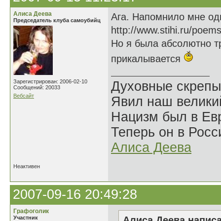
Алиса Деева
Ага. Напомнило мне од
Председатель клуба самоубийц
http://www.stihi.ru/poem
Но я была абсолютно тр
прикалывается
Зарегистрирован: 2006-02-10
Духовные скрепы
Сообщений: 20033
Вебсайт
Явил наш велики
Нацизм был в Евр
Теперь он в Росс
Алиса Деева
Неактивен
2007-09-16 20:49:28
Графоголик
Участник
Алиса Деева написа