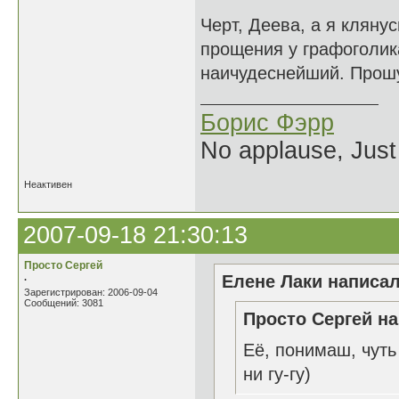
Черт, Деева, а я кляну
прощения у графоголика
наичудеснейший. Прошу 
Борис Фэрр
No applause, Just
Неактивен
2007-09-18 21:30:13
Просто Сергей
.
Елене Лаки написал
Зарегистрирован: 2006-09-04
Сообщений: 3081
Просто Сергей на
Её, понимаш, чуть
ни гу-гу)