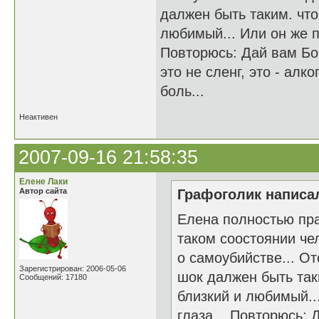
далжен быть таким. что
любимый... Или он же п
Повторюсь: Дай вам Бог
это не сленг, это - ал
боль...
Неактивен
2007-09-16 21:58:35
Елене Лаки
Автор сайта
Графоголик написал
Елена полностью прав
таком соостоянии че
о самоубийстве... От
Зарегистрирован: 2006-05-06
шок далжен быть таки
Сообщений: 17180
близкий и любимый..
глаза... Повторюсь: 