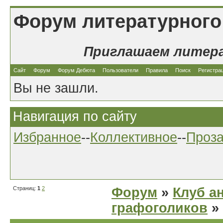
Форум литературного
Приглашаем литер
Сайт
Форум
Форум Дебюта
Пользователи
Правила
Поиск
Регистра
Вы не зашли.
Навигация по сайту
Избранное
--
Коллективное
--
Проз
Страниц:
1
2
Форум
»
Клуб а
графоголиков
»