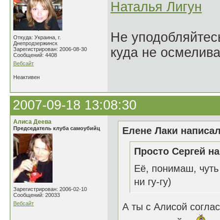
Наталья Лигун
Не уподобляйтесь
Откуда: Украина, г.
Днепродзержинск
куда не осмелива
Зарегистрирован: 2006-08-30
Сообщений: 4408
Вебсайт
Неактивен
2007-09-18 13:08:30
Алиса Деева
Председатель клуба самоубийц
Елене Лаки написал
Просто Сергей на
Её, понимаш, чуть
ни гу-гу)
Зарегистрирован: 2006-02-10
Сообщений: 20033
Вебсайт
А ты с Алисой согла