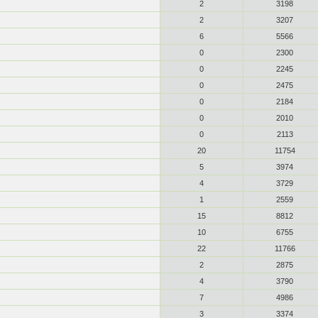
2
3198
2
3207
6
5566
0
2300
0
2245
0
2475
0
2184
0
2010
0
2113
20
11754
5
3974
4
3729
1
2559
15
8812
10
6755
22
11766
2
2875
4
3790
7
4986
3
3374