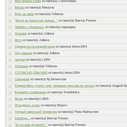
Мое первое слово
оставил(а) Слоноложка
Вокзал
оставил(а) Микаэль
Курс на закат
оставил(а) Гойаклы
"Когда за тонкостью зеркал..."
оставил(а) Виктор Рзянин
Любовь с похмелья.
оставил(а) карандаш
Зоопарк
оставил(а) Julliana
Фото
оставил(а) Julliana
Одежда по последней моде
оставил(а) loktev1954
Под замком
оставил(а) Julliana
ладони
оставил(а) LARA
Оплошка
оставил(а) Гойаклы
СОГЛАСНО ОБЫЧАЮ
оставил(а) loktev1954
Ожидание
оставил(а) Кр.Белинская
Родина-Мать (очень злое, нервным просьба не читать)
оставил(а) Андрей К
В момент созревания
оставил(а) Xranitelniza
Ветер
оставил(а) LARA
Исподволь осень
оставил(а) Верест
Глупый пафосный человечек
оставил(а) Рома Файзуллин
Свобода...
оставил(а) Виктор Рзянин
"И что вам до меня?.."
оставил(а) Виктор Рзянин