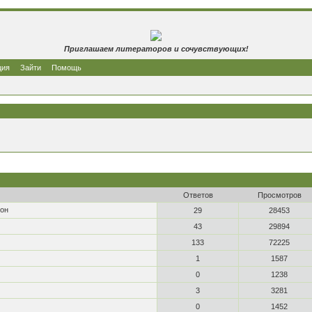
Приглашаем литераторов и сочувствующих!
ция
Зайти
Помощь
Ответов
Просмотров
кон
29
28453
43
29894
133
72225
1
1587
0
1238
3
3281
0
1452