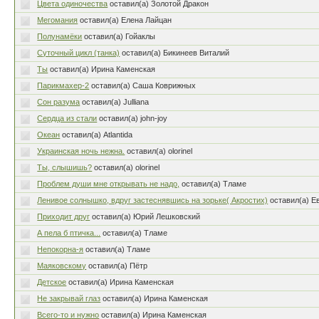
Цвета одиночества
оставил(а) Золотой Дракон
Мегомания
оставил(а) Елена Лайцан
Полунамёки
оставил(а) Гойаклы
Суточный цикл (танка)
оставил(а) Бикинеев Виталий
Ты
оставил(а) Ирина Каменская
Парикмахер-2
оставил(а) Саша Коврижных
Сон разума
оставил(а) Julliana
Сердца из стали
оставил(а) john-joy
Океан
оставил(а) Atlantida
Украинская ночь нежна.
оставил(а) olorinel
Ты, слышишь?
оставил(а) olorinel
Проблем души мне открывать не надо,
оставил(а) Тламе
Ленивое солнышко, вдруг застеснявшись на зорьке( Акростих)
оставил(а) Е
Приходит друг
оставил(а) Юрий Лешковский
А пела б птичка...
оставил(а) Тламе
Непокорна-я
оставил(а) Тламе
Маяковскому
оставил(а) Пётр
Детское
оставил(а) Ирина Каменская
Не закрывай глаз
оставил(а) Ирина Каменская
Всего-то и нужно
оставил(а) Ирина Каменская