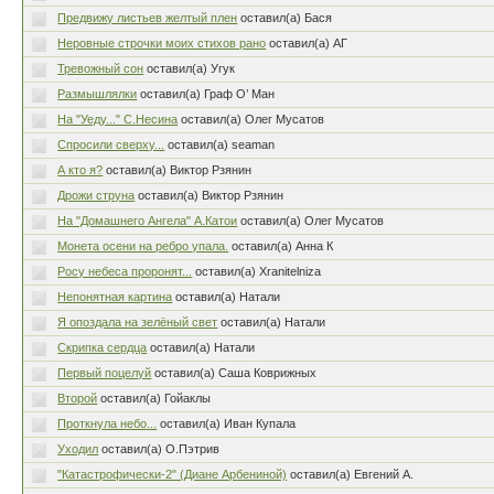
Предвижу листьев желтый плен
оставил(а) Бася
Неровные строчки моих стихов рано
оставил(а) АГ
Тревожный сон
оставил(а) Угук
Размышлялки
оставил(а) Граф О’ Ман
На "Уеду..." С.Несина
оставил(а) Oлег Мусатов
Спросили сверху...
оставил(а) seaman
А кто я?
оставил(а) Виктор Рзянин
Дрожи струна
оставил(а) Виктор Рзянин
На "Домашнего Ангела" А.Катои
оставил(а) Oлег Мусатов
Монета осени на ребро упала.
оставил(а) Анна К
Росу небеса проронят...
оставил(а) Xranitelniza
Непонятная картина
оставил(а) Натали
Я опоздала на зелёный свет
оставил(а) Натали
Скрипка сердца
оставил(а) Натали
Первый поцелуй
оставил(а) Саша Коврижных
Второй
оставил(а) Гойаклы
Проткнула небо...
оставил(а) Иван Купала
Уходил
оставил(а) О.Пэтрив
"Катастрофически-2" (Диане Арбениной)
оставил(а) Евгений А.