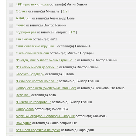
ТРИ простых стишка
оставил(а) Антип Ушкин
Облака
оставил(а) Микаэль
[
1
2
]
А ЧАСЫ...
оставил(а) Александр Боль
Нечто
оставил(а) Виктор Рзянин
подборка раз
оставил(а) Гладких
[
1
2
]
эта сказка
оставил(а) an'ta
Спят советские игрушки...
оставил(а) Евгений А.
Океанский кегельбан
оставил(а) Михаил Порядин
"Иногда, мне бывает очень страшно..."
оставил(а) Виктор Рзянин
"Из каких миров далёких..."
оставил(а) Виктор Рзянин
Бабочка Брэдбери
оставил(а) Julliana
"Если всё настолько пло..."
оставил(а) Виктор Рзянин
Ноябрьская нега (экспериментальное)
оставил(а) Пешкова Светлана
Вуле ву...
оставил(а) an'ta
"Ничего не говорите..."
оставил(а) Виктор Рзянин
Набор слов
оставил(а) loktev1954
Марк Виноградов. Верлибры. Сборник
оставил(а) Микаэль
Войнушка
оставил(а) Саша Коврижных
без швов сорочка а не грехи
оставил(а) карандаш