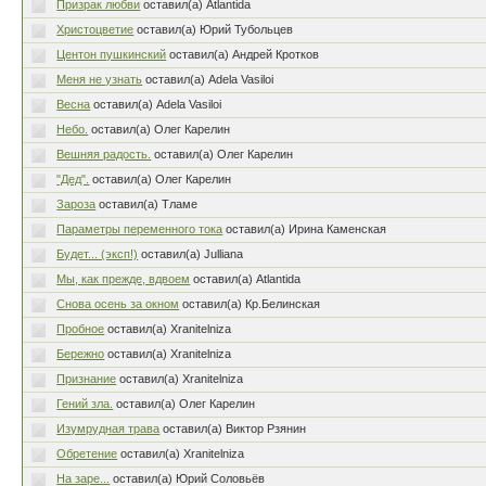
Призрак любви
оставил(а) Atlantida
Христоцветие
оставил(а) Юрий Тубольцев
Центон пушкинский
оставил(а) Андрей Кротков
Меня не узнать
оставил(а) Adela Vasiloi
Весна
оставил(а) Adela Vasiloi
Небо.
оставил(а) Олег Карелин
Вешняя радость.
оставил(а) Олег Карелин
"Дед".
оставил(а) Олег Карелин
Зароза
оставил(а) Тламе
Параметры переменного тока
оставил(а) Ирина Каменская
Будет... (эксп!)
оставил(а) Julliana
Мы, как прежде, вдвоем
оставил(а) Atlantida
Снова осень за окном
оставил(а) Кр.Белинская
Пробное
оставил(а) Xranitelniza
Бережно
оставил(а) Xranitelniza
Признание
оставил(а) Xranitelniza
Гений зла.
оставил(а) Олег Карелин
Изумрудная трава
оставил(а) Виктор Рзянин
Обретение
оставил(а) Xranitelniza
На заре...
оставил(а) Юрий Соловьёв