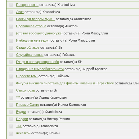
Потерянность
оставил(а) Xranitelniza
Лист
оставил(а) Xranitelniza
Раскинув веером лучи...
оставил(а) Xranitelniza
Пропавшая страна
оставил(а) Анатоль
(отстал вообщето давно уже)
оставил(а) Рома Файзуллин
Имбецилы не въедут
оставил(а) Рома Файзуллин
Стадо облаков
оставил(а) Sir
Случайная связь
оставил(а) Гойаклы
Глядя в нестареющее небо
оставил(а) Sir
Страдания гималайского йети
оставил(а) Андрей Кротков
С рассветом.
оставил(а) Гойаклы
Фигуры высшего пилотажа для флейты, клавиш и Terpsichore
оставил(а) Кл
Стихопроза
оставил(а) Sir
***
оставил(а) Ирина Каменская
Письмо Санте
оставил(а) Ирина Каменская
Будни
оставил(а) Xranitelniza
Подари
оставил(а) Виктор Рзянин
Ты.
оставил(а) Xranitelniza
чечёткой
оставил(а) Роман