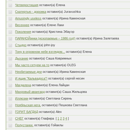
Четверостишия
оставил(а) Елена
Скатертью - дорожка
оставил(а) Juravushka
Amusingly useless
оставил(а) Ирина Каменская
Весеннее
оставил(а) Елене Лаки
Поколения
оставил(а) Кристина Эбауэр
ПАРАНОЙинки (ископаемые – 1986 год!)
оставил(а) Ирина Залетаева
Стыдно
оставил(а) john-joy
Тону в огромном небе взглядом...
оставил(а) Елена
Дыхание
оставил(а) Саша Коврижных
Мы часто сетуем на то
оставил(а) OLEG
Необитаемые дни
оставил(а) Ирина Каменская
И ящик "Кальвадоса"!
оставил(а) сергей несин
Магдалена
оставил(а) Елена Лайцан
Махровый авангард
оставил(а) Саша Жильцова
Иллюзии
оставил(а) Светлана Сирень
Ноябрьская нега.
оставил(а) Пешкова Светлана
ГОРИТ БАГДАД
оставил(а) Alex
СНЕГ
оставил(а) Глафира
[
1
2
3
4
]
Полустанки.
оставил(а) Гойаклы