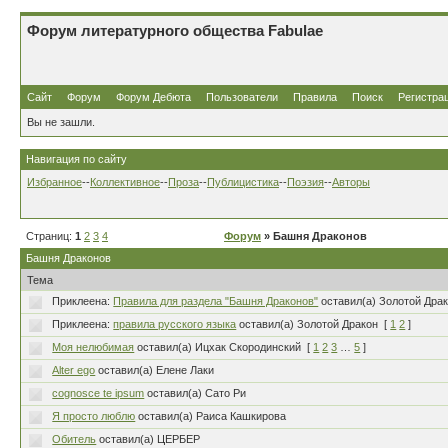
Форум литературного общества Fabulae
Сайт
Форум
Форум Дебюта
Пользователи
Правила
Поиск
Регистра
Вы не зашли.
Навигация по сайту
Избранное
--
Коллективное
--
Проза
--
Публицистика
--
Поэзия
--
Авторы
Страниц:
1
2
3
4
Форум
» Башня Драконов
Башня Драконов
Тема
Приклеена:
Правила для раздела "Башня Драконов"
оставил(а) Золотой Дра
Приклеена:
правила русского языка
оставил(а) Золотой Дракон
[
1
2
]
Моя нелюбимая
оставил(а) Ицхак Скородинский
[
1
2
3
…
5
]
Alter ego
оставил(а) Елене Лаки
cognosce te ipsum
оставил(а) Сато Ри
Я просто люблю
оставил(а) Раиса Кашкирова
Обитель
оставил(а) ЦЕРБЕР