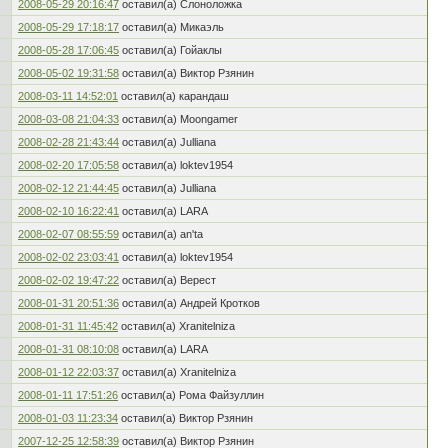
2008-05-29 20:16:47
оставил(а) Слоноложка
2008-05-29 17:18:17
оставил(а) Микаэль
2008-05-28 17:06:45
оставил(а) Гойаклы
2008-05-02 19:31:58
оставил(а) Виктор Рзянин
2008-03-11 14:52:01
оставил(а) карандаш
2008-03-08 21:04:33
оставил(а) Moongamer
2008-02-28 21:43:44
оставил(а) Julliana
2008-02-20 17:05:58
оставил(а) loktev1954
2008-02-12 21:44:45
оставил(а) Julliana
2008-02-10 16:22:41
оставил(а) LARA
2008-02-07 08:55:59
оставил(а) an'ta
2008-02-02 23:03:41
оставил(а) loktev1954
2008-02-02 19:47:22
оставил(а) Верест
2008-01-31 20:51:36
оставил(а) Андрей Кротков
2008-01-31 11:45:42
оставил(а) Xranitelniza
2008-01-31 08:10:08
оставил(а) LARA
2008-01-12 22:03:37
оставил(а) Xranitelniza
2008-01-11 17:51:26
оставил(а) Рома Файзуллин
2008-01-03 11:23:34
оставил(а) Виктор Рзянин
2007-12-25 12:58:39
оставил(а) Виктор Рзянин