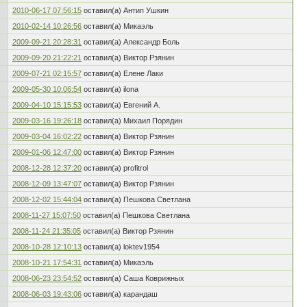
2010-06-17 07:56:15
оставил(а) Антип Ушкин
2010-02-14 10:26:56
оставил(а) Микаэль
2009-09-21 20:28:31
оставил(а) Александр Боль
2009-09-20 21:22:21
оставил(а) Виктор Рзянин
2009-07-21 02:15:57
оставил(а) Елене Лаки
2009-05-30 10:06:54
оставил(а) ilona
2009-04-10 15:15:53
оставил(а) Евгений А.
2009-03-16 19:26:18
оставил(а) Михаил Порядин
2009-03-04 16:02:22
оставил(а) Виктор Рзянин
2009-01-06 12:47:00
оставил(а) Виктор Рзянин
2008-12-28 12:37:20
оставил(а) profitrol
2008-12-09 13:47:07
оставил(а) Виктор Рзянин
2008-12-02 15:44:04
оставил(а) Пешкова Светлана
2008-11-27 15:07:50
оставил(а) Пешкова Светлана
2008-11-24 21:35:05
оставил(а) Виктор Рзянин
2008-10-28 12:10:13
оставил(а) loktev1954
2008-10-21 17:54:31
оставил(а) Микаэль
2008-06-23 23:54:52
оставил(а) Саша Коврижных
2008-06-03 19:43:06
оставил(а) карандаш