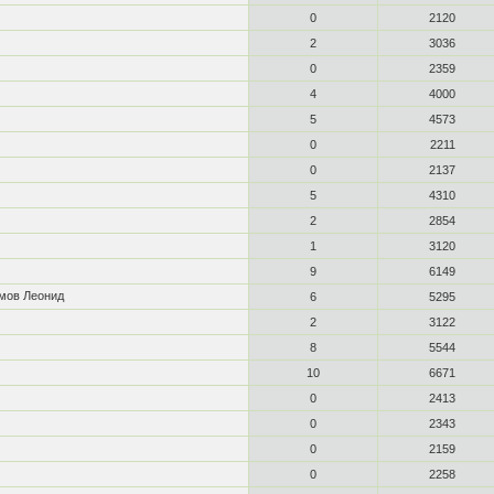
0
2120
2
3036
0
2359
4
4000
5
4573
0
2211
0
2137
5
4310
2
2854
1
3120
9
6149
имов Леонид
6
5295
2
3122
8
5544
10
6671
0
2413
0
2343
0
2159
0
2258