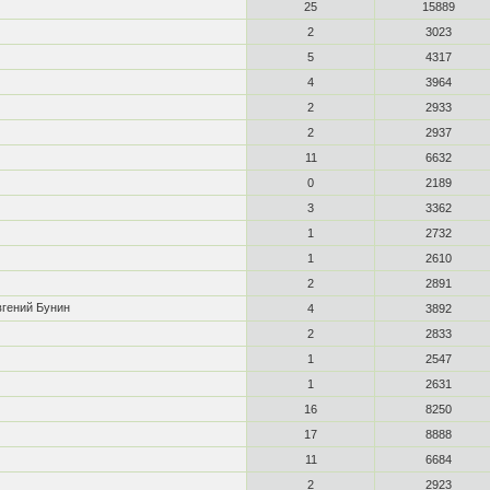
25
15889
2
3023
5
4317
4
3964
2
2933
2
2937
11
6632
0
2189
3
3362
1
2732
1
2610
2
2891
вгений Бунин
4
3892
2
2833
1
2547
1
2631
16
8250
17
8888
11
6684
2
2923