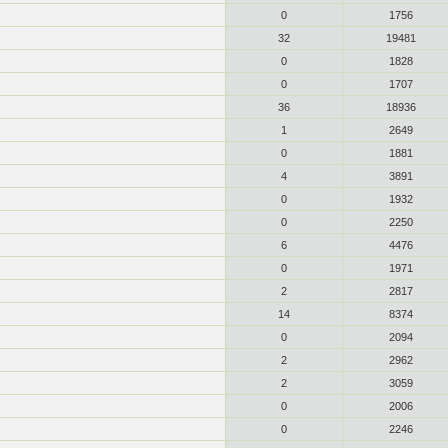
0
1756
32
19481
0
1828
0
1707
36
18936
1
2649
0
1881
4
3891
0
1932
0
2250
6
4476
0
1971
2
2817
14
8374
0
2094
2
2962
2
3059
0
2006
0
2246