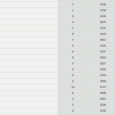
3
3330
1
2759
0
2046
4
3979
1
2316
6
4433
4
3651
0
2192
4
3707
0
2063
3
3327
0
2065
6
4793
2
2958
10
6747
6
4686
2
2954
3
3246
0
2240