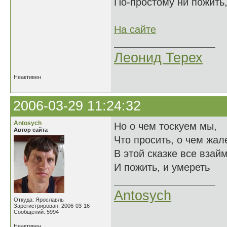
По-простому ни пожить,
На сайте
Леонид Терех
Неактивен
2006-03-29 11:24:32
Antosych
Но о чем тоскуем мы,
Автор сайта
Что просить, о чем жале
В этой сказке все взай
И пожить, и умереть
Antosych
Откуда: Ярославль
Зарегистрирован: 2006-03-16
Сообщений: 5994
Неактивен