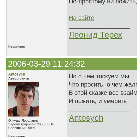
По-простому ни пожить,
На сайте
Леонид Терех
Неактивен
2006-03-29 11:24:32
Antosych
Но о чем тоскуем мы,
Автор сайта
Что просить, о чем жале
В этой сказке все взай
И пожить, и умереть
Antosych
Откуда: Ярославль
Зарегистрирован: 2006-03-16
Сообщений: 5994
Неактивен