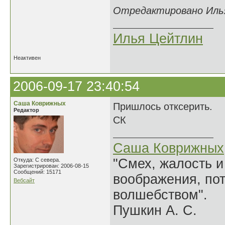
Отредактировано Илья
Илья Цейтлин
Неактивен
2006-09-17 23:40:54
Саша Коврижных
Пришлось отксерить.
Редактор
СК
Саша Коврижных
"Смех, жалость и
Откуда: С севера.
Зарегистрирован: 2006-08-15
Сообщений: 15171
воображения, по
Вебсайт
волшебством".
Пушкин А. С.