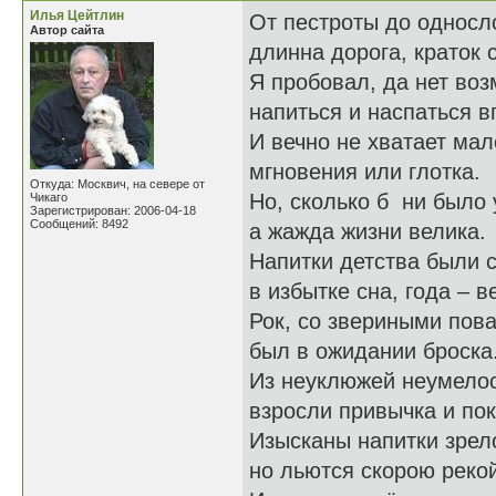
Илья Цейтлин
От пестроты до односл
Автор сайта
длинна дорога, краток 
Я пробовал, да нет во
напиться и наспаться в
И вечно не хватает мал
мгновения или глотка.
Откуда: Москвич, на севере от
Но, сколько б ни было 
Чикаго
Зарегистрирован: 2006-04-18
Сообщений: 8492
а жажда жизни велика.
Напитки детства были 
в избытке сна, года – в
Рок, со звериными пов
был в ожидании броска
Из неуклюжей неумело
взросли привычка и пок
Изысканы напитки зрел
но льются скорою рекой