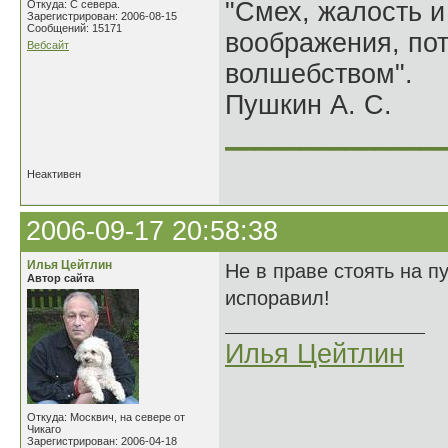
"Смех, жалость и
Откуда: С севера.
Зарегистрирован: 2006-08-15
Сообщений: 15171
воображения, по
Вебсайт
волшебством".
Пушкин А. С.
______________
Неактивен
2006-09-17 20:58:38
Илья Цейтлин
Не в праве стоять на п
Автор сайта
испоравил!
Илья Цейтлин
Откуда: Москвич, на севере от
Чикаго
Зарегистрирован: 2006-04-18