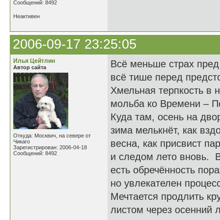
Сообщений: 8492
Неактивен
2006-09-17 23:25:05
Илья Цейтлин
Всё меньше страх пред
Автор сайта
всё тише перед предст
Хмельная терпкость в 
мольба ко Времени – П
Куда там, осень на дво
зима мелькнёт, как взд
Откуда: Москвич, на севере от
весна, как присвист па
Чикаго
Зарегистрирован: 2006-04-18
Сообщений: 8492
и следом лето вновь. В
есть обречённость пор
но увлекателен процесс
Мечтается продлить кр
листом через осенний л