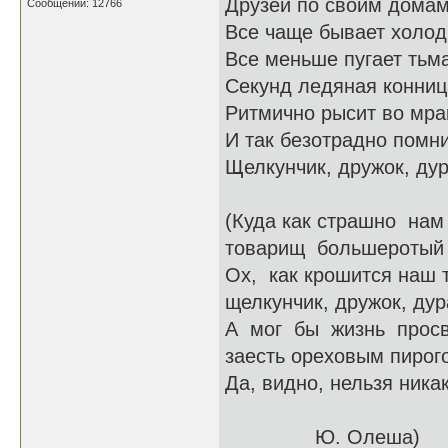
Друзей по своим домам
Сообщений: 12766
Все чаще бывает холод
Все меньше пугает тьма
Секунд ледяная конниц
Ритмично рысит во мра
И так безотрадно помн
Щелкунчик, дружок, дур
(Куда как страшно нам
товарищ большеротый
Ох, как крошится наш 
щелкунчик, дружок, дур
А мог бы жизнь просв
заесть ореховым пирого
Да, видно, нельзя никак
Ю. Олеша)