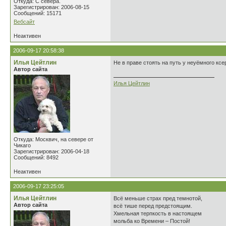
Откуда: С севера.
Зарегистрирован: 2006-08-15
Сообщений: 15171
Вебсайт
Неактивен
2006-09-17 20:58:38
Илья Цейтлин
Не в праве стоять на путь у неуёмного ксе
Автор сайта
Илья Цейтлин
Откуда: Москвич, на севере от
Чикаго
Зарегистрирован: 2006-04-18
Сообщений: 8492
Неактивен
2006-09-17 23:25:05
Илья Цейтлин
Всё меньше страх пред темнотой,
Автор сайта
всё тише перед предстоящим.
Хмельная терпкость в настоящем
мольба ко Времени – Постой!