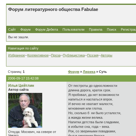
Форум литературного общества Fabulae
Сайт
Форум
Форум Дебюта
Пользователи
Правила
Поиск
Регистра
Вы не зашли.
Навигация по сайту
Избранное
--
Коллективное
--
Проза
--
Публицистика
--
Поэзия
--
Авторы
Страниц:
1
Форум
»
Лирика
» Суть
2006-09-17 15:42:08
Илья Цейтлин
От пестроты до односложности
Автор сайта
длинна дорога, краток срок.
Я пробовал, да нет возможности
напиться и наспаться впрок.
И вечно не хватает малости,
мгновения или глотка.
Но, сколько б ни было усталости,
а жажда жизни велика.
Напитки детства были сладкими,
в избытке сна, года – века.
Рок, со звериными повадками,
Откуда: Москвич, на севере от
Чикаго
был в ожидании броска.