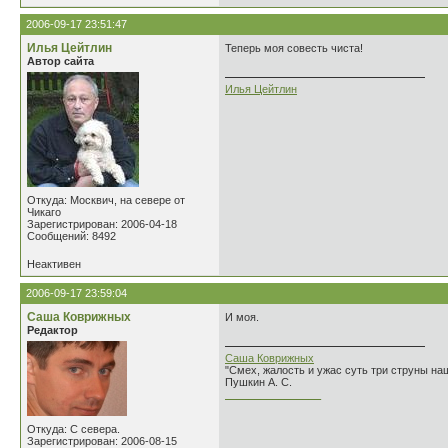
2006-09-17 23:51:47
Илья Цейтлин
Теперь моя совесть чиста!
Автор сайта
Илья Цейтлин
Откуда: Москвич, на севере от
Чикаго
Зарегистрирован: 2006-04-18
Сообщений: 8492
Неактивен
2006-09-17 23:59:04
Саша Коврижных
И моя.
Редактор
Саша Коврижных
"Смех, жалость и ужас суть три струны н
Пушкин А. С.
________________
Откуда: С севера.
Зарегистрирован: 2006-08-15