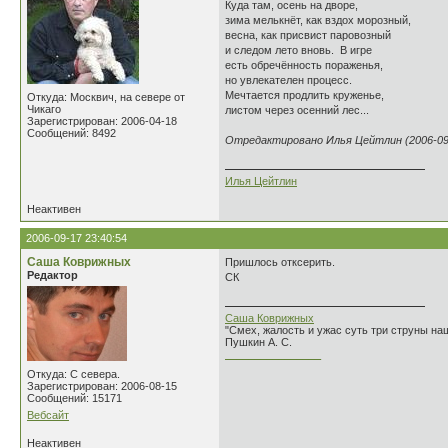
Куда там, осень на дворе,
зима мелькнёт, как вздох морозный,
весна, как присвист паровозный
и следом лето вновь. В игре
есть обречённость пораженья,
но увлекателен процесс.
Мечтается продлить круженье,
Откуда: Москвич, на севере от
Чикаго
листом через осенний лес...
Зарегистрирован: 2006-04-18
Сообщений: 8492
Отредактировано Илья Цейтлин (2006-09-
Илья Цейтлин
Неактивен
2006-09-17 23:40:54
Саша Коврижных
Пришлось отксерить.
Редактор
СК
Саша Коврижных
"Смех, жалость и ужас суть три струны н
Пушкин А. С.
________________
Откуда: С севера.
Зарегистрирован: 2006-08-15
Сообщений: 15171
Вебсайт
Неактивен