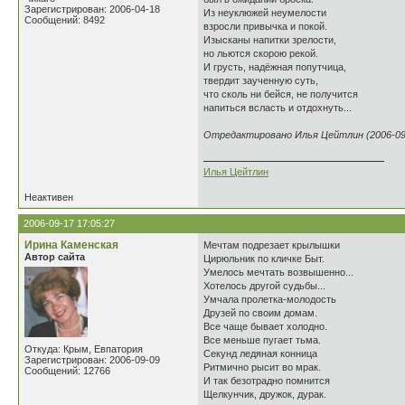
Зарегистрирован: 2006-04-18
Из неуклюжей неумелости
Сообщений: 8492
взросли привычка и покой.
Изысканы напитки зрелости,
но льются скорою рекой.
И грусть, надёжная попутчица,
твердит заученную суть,
что сколь ни бейся, не получится
напиться всласть и отдохнуть...
Отредактировано Илья Цейтлин (2006-09-
Илья Цейтлин
Неактивен
2006-09-17 17:05:27
Ирина Каменская
Мечтам подрезает крылышки
Автор сайта
Цирюльник по кличке Быт.
Умелось мечтать возвышенно...
Хотелось другой судьбы...
Умчала пролетка-молодость
Друзей по своим домам.
Все чаще бывает холодно.
Все меньше пугает тьма.
Откуда: Крым, Евпатория
Секунд ледяная конница
Зарегистрирован: 2006-09-09
Ритмично рысит во мрак.
Сообщений: 12766
И так безотрадно помнится
Щелкунчик, дружок, дурак.