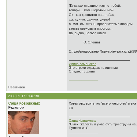
(Куда как страшно нам с тобой,
товарищ большеротый мой.
Ох, как крошится наш табак,
щелкунчик, дружок, дурак!
А мог бы жизнь просвистать скворцом,
заесть ореховым пирогом...
Да, видно, нельзя никак.
Ю. Олеша)
Отредактировано Ирина Каменская (2006-0
Ирина Каменская
Это строки одеждами лишними
Опадают с души
________________
Неактивен
2006-09-17 19:40:30
Саша Коврижных
Хотел отксерить, но "всего какого-то" меня
Редактор
СК
Саша Коврижных
"Смех, жалость и ужас суть три струны н
Пушкин А. С.
________________