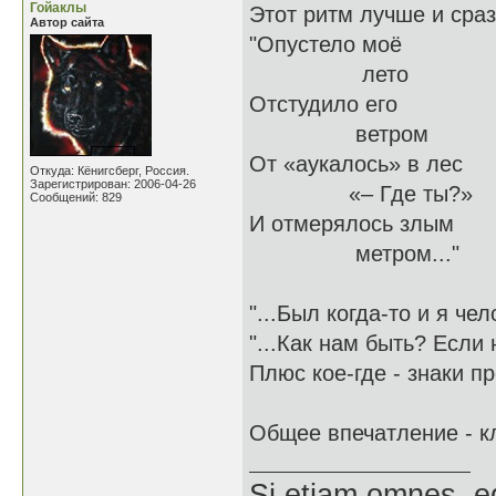
Гойаклы
Этот ритм лучше и сра
Автор сайта
"Опустело моё
лето
Отстудило его
ветром
От «аукалось» в лес
Откуда: Кёнигсберг, Россия.
Зарегистрирован: 2006-04-26
«– Где ты?»
Сообщений: 829
И отмерялось злым
метром..."
"...Был когда-то и я че
"...Как нам быть? Если н
Плюс кое-где - знаки п
Общее впечатление - к
Si etiam omnes, e