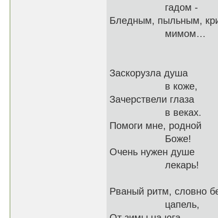
гадом -
Бледным, пыльным, кр
мимом…
Заскорузла душа
в коже,
Зачерствели глаза
в веках.
Помоги мне, родной
Боже!
Очень нужен душе
лекарь!
Рваный ритм, словно б
цапель,
От зимы на юга -