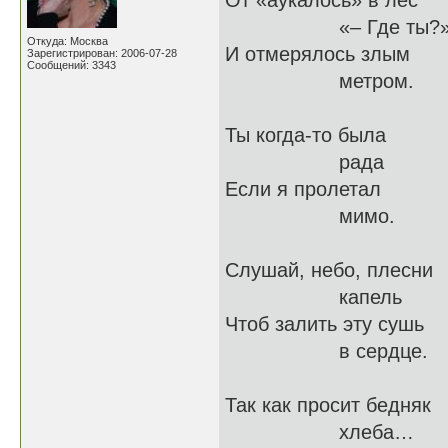
От «аукалось» в 
«– Где ты?».
Откуда: Москва
И отмерялось злым
Зарегистрирован: 2006-07-28
Сообщений: 3343
метром.
Ты когда-то была
рада рад
Если я пролетал
мимо.
Слушай, небо, плесни
капель ка
Чтоб залить эту сушь
в сердце.
Так как просит 
хлеба…