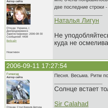
Автор сайта
две последние строки -
Наталья Лигун
Откуда: Украина, г.
Днепродзержинск
Не уподобляйтесь
Зарегистрирован: 2006-08-30
Сообщений: 4408
Вебсайт
куда не осмелива
Неактивен
2006-09-11 17:27:54
Гэлахэд
Песня. Весьма. Ритм под
Автор сайта
Солнце встает то
Sir Calahad
Откуда: Стол Короля Артура