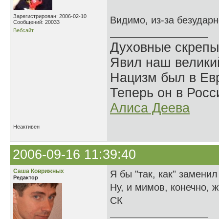
Зарегистрирован: 2006-02-10
Видимо, из-за безударн
Сообщений: 20033
Вебсайт
Духовные скрепы
Явил наш велики
Нацизм был в Евр
Теперь он в Росс
Алиса Деева
Неактивен
2006-09-16 11:39:40
Саша Коврижных
Я бы "так, как" заменил
Редактор
Ну, и мимов, конечно, ж
СК