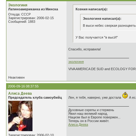
Экологиня
Латиноамериканка из Минска
Ксения написал(а):
Откуда: СССР
Зарегистрирован: 2006-02-15
Экологиня написал(а):
Сообщений: 1883
В выси небес сверкая разноцвет
У Вас получается "в высИ"
Спасибо, исправила!
экологиня
VIVA AMERICA DE SUD and ECOLOGY FO
Неактивен
2006-09-16 08:37:55
Алиса Деева
Председатель клуба самоубийц
Лен, я тебя, наверно, уже достала
А ес
Духовные скрепы и стержень
Явил наш великий народ,
Нацизм был в Европе повержен...
Теперь он в России живёт.
Алиса Деева
Зарегистрирован: 2006-02-10