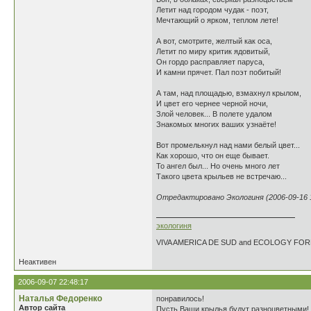
Летит над городом чудак - поэт,
Мечтающий о ярком, теплом лете!
А вот, смотрите, желтый как оса,
Летит по миру критик ядовитый,
Он гордо расправляет паруса,
И камни прячет. Пал поэт побитый!
А там, над площадью, взмахнул крылом,
И цвет его чернее черной ночи,
Злой человек... В полете удалом
Знакомых многих ваших узнаёте!
Вот промелькнул над нами белый цвет...
Как хорошо, что он еще бывает.
То ангел был... Но очень много лет
Такого цвета крыльев не встречаю...
Отредактировано Экологиня (2006-09-16 1
экологиня
VIVA AMERICA DE SUD and ECOLOGY FO
Неактивен
2006-09-07 22:48:17
Наталья Федоренко
понравилось!
Автор сайта
Пусть Ваши крылья будут разноцветными! В