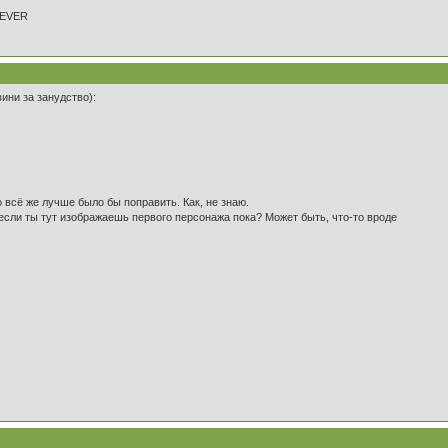
REVER
ини за занудство):
о всё же лучше было бы поправить. Как, не знаю.
" если ты тут изображаешь первого персонажа пока? Может быть, что-то вроде