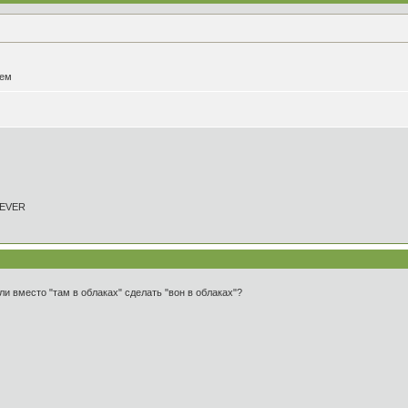
ьем
REVER
ли вместо "там в облаках" сделать "вон в облаках"?