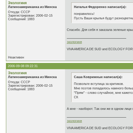
Экологиня
Латиноамериканка из Минска
Наталья Федоренко написал(а):
Откуда: СССР
понравилось!
Зарегистрирован: 2006-02-15
Пусть Ваши крылья будут разноцветны
Сообщений: 1883
Спасибо. Для себя я заказала зеленые крыл
экологиня
VIVA AMERICA DE SUD and ECOLOGY FO
Неактивен
2006-09-08 09:22:31
Экологиня
Латиноамериканка из Минска
Саша Коврижных написал(а):
Откуда: СССР
Позвольте вступица за критиков.
Зарегистрирован: 2006-02-15
Мне поэтов попадалось намного больш
Сообщений: 1883
"Прям" - слово случайное, мне кажетс
СК
А мне - наоборот. Так они же в одном лице мо
экологиня
VIVA AMERICA DE SUD and ECOLOGY FO