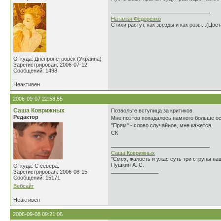
Наталья Федоренко
Стихи растут, как звезды и как розы...(Цве
Откуда: Днепропетровск (Украина)
Зарегистрирован: 2006-07-12
Сообщений: 1498
Неактивен
2006-09-07 22:58:55
Саша Коврижных
Позвольте вступица за критиков.
Редактор
Мне поэтов попадалось намного больше ос
"Прям" - слово случайное, мне кажется.
СК
Саша Коврижных
"Смех, жалость и ужас суть три струны н
Пушкин А. С.
Откуда: С севера.
________________
Зарегистрирован: 2006-08-15
Сообщений: 15171
Вебсайт
Неактивен
2006-09-08 09:21:06