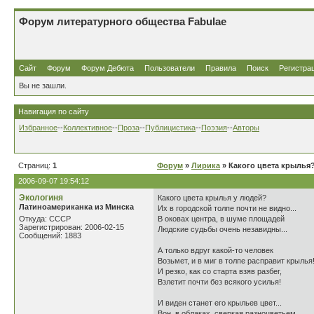
Форум литературного общества Fabulae
Сайт
Форум
Форум Дебюта
Пользователи
Правила
Поиск
Регистра
Вы не зашли.
Навигация по сайту
Избранное
--
Коллективное
--
Проза
--
Публицистика
--
Поэзия
--
Авторы
Страниц:
1
Форум
»
Лирика
» Какого цвета крылья
2006-09-07 19:54:12
Экологиня
Какого цвета крылья у людей?
Латиноамериканка из Минска
Их в городской толпе почти не видно...
Откуда: СССР
В оковах центра, в шуме площадей
Зарегистрирован: 2006-02-15
Людские судьбы очень незавидны...
Сообщений: 1883
А только вдруг какой-то человек
Возьмет, и в миг в толпе расправит крылья
И резко, как со старта взяв разбег,
Взлетит почти без всякого усилья!
И виден станет его крыльев цвет...
Вон, в облаках, сверкая разноцветьем