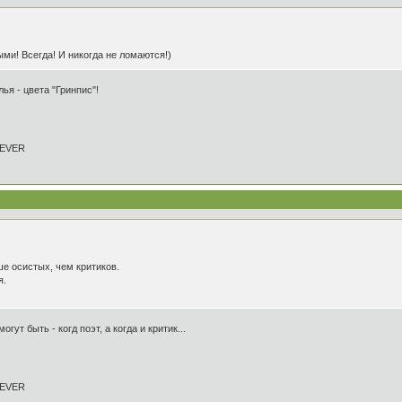
ми! Всегда! И никогда не ломаются!)
ья - цвета "Гринпис"!
REVER
е осистых, чем критиков.
я.
гут быть - когд поэт, а когда и критик...
REVER