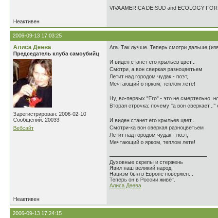
VIVA AMERICA DE SUD and ECOLOGY FO
Неактивен
2006-09-13 17:03:25
Алиса Деева
Ага. Так лучше. Теперь смотри дальше (изв
Председатель клуба самоубийц
И виден станет его крыльев цвет...
Смотри, а вон сверкая разноцветьем
Летит над городом чудак - поэт,
Мечтающий о ярком, теплом лете!
Ну, во-первых "Его" - это не смертельно, н
Вторая строчка: почему "а вон сверкает...
Зарегистрирован: 2006-02-10
Сообщений: 20033
И виден станет его крыльев цвет...
Смотри-ка вон сверкая разноцветьем
Вебсайт
Летит над городом чудак - поэт,
Мечтающий о ярком, теплом лете!
Духовные скрепы и стержень
Явил наш великий народ,
Нацизм был в Европе повержен...
Теперь он в России живёт.
Алиса Деева
Неактивен
2006-09-13 17:24:15