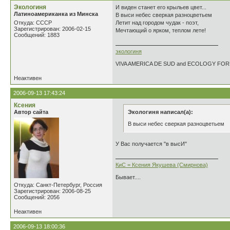
Экологиня
И виден станет его крыльев цвет...
Латиноамериканка из Минска
В выси небес сверкая разноцветьем
Откуда: СССР
Летит над городом чудак - поэт,
Зарегистрирован: 2006-02-15
Мечтающий о ярком, теплом лете!
Сообщений: 1883
экологиня
VIVA AMERICA DE SUD and ECOLOGY FO
Неактивен
2006-09-13 17:43:24
Ксения
Автор сайта
Экологиня написал(а):
В выси небес сверкая разноцветьем
У Вас получается "в высИ"
КиС = Ксения Якушева (Смирнова)
Бывает....
Откуда: Санкт-Петербург, Россия
Зарегистрирован: 2006-08-25
Сообщений: 2056
Неактивен
2006-09-13 18:00:36