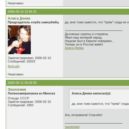
Неактивен
2006-09-10 15:56:31
Алиса Деева
Председатель клуба самоубийц
да, мне тоже кажется, что "прям" сюда не 
Духовные скрепы и стержень
Явил наш великий народ,
Нацизм был в Европе повержен...
Теперь он в России живёт.
Алиса Деева
Зарегистрирован: 2006-02-10
Сообщений: 20033
Вебсайт
Неактивен
2006-09-11 09:28:30
Экологиня
Латиноамериканка из Минска
Алиса Деева написал(а):
Откуда: СССР
Зарегистрирован: 2006-02-15
да, мне тоже кажется, что "прям" сюда
Сообщений: 1883
Ага, исправила! Спасибо!
экологиня