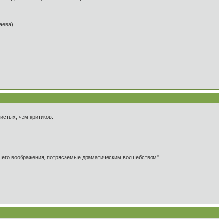
таева)
истых, чем критиков.
ашего воображения, потрясаемые драматическим волшебством".