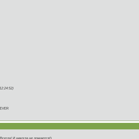
2:24:52)
REVER
сегда! И никогда не ломаются!)