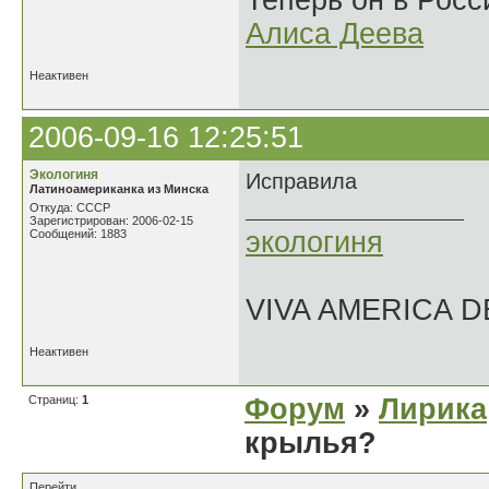
Теперь он в Росс
Алиса Деева
Неактивен
2006-09-16 12:25:51
Экологиня
Исправила
Латиноамериканка из Минска
Откуда: СССР
Зарегистрирован: 2006-02-15
экологиня
Сообщений: 1883
VIVA AMERICA 
Неактивен
Страниц:
1
Форум
»
Лирика
крылья?
Перейти