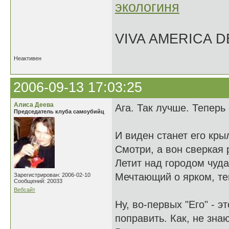
экологиня
VIVA AMERICA 
Неактивен
2006-09-13 17:03:25
Алиса Деева
Ага. Так лучше. Теперь
Председатель клуба самоубийц
И виден станет его крыл
Смотри, а вон сверкая
Летит над городом чудак
Мечтающий о ярком, те
Зарегистрирован: 2006-02-10
Сообщений: 20033
Вебсайт
Ну, во-первых "Его" - 
поправить. Как, не знаю