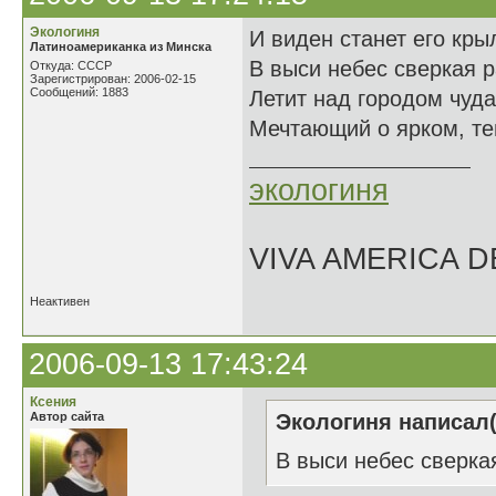
Экологиня
И виден станет его крыл
Латиноамериканка из Минска
В выси небес сверкая 
Откуда: СССР
Зарегистрирован: 2006-02-15
Сообщений: 1883
Летит над городом чудак
Мечтающий о ярком, те
экологиня
VIVA AMERICA 
Неактивен
2006-09-13 17:43:24
Ксения
Автор сайта
Экологиня написал(
В выси небес сверка