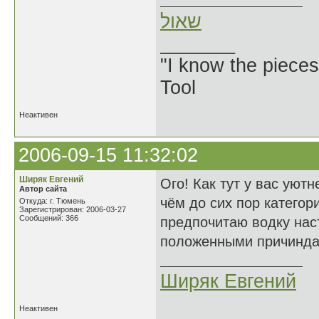
שאול
_______
"I know the pieces
Tool
Неактивен
2006-09-15 11:32:02
Ширяк Евгений
Ого! Как тут у вас уют
Автор сайта
чём до сих пор категор
Откуда: г. Тюмень
Зарегистрирован: 2006-03-27
Сообщений: 366
предпочитаю водку наст
положенными причинда
Ширяк Евгений
Неактивен