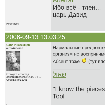
Aberrat
Ибо всё - тлен...
царь Давид
Неактивен
2006-09-13 13:03:25
Савл Иноземцев
Нармальные предпочт
антиАпостол
организм не воспринима
Абсент тоже
(тут вп
שאול
Откуда: Петроград
Зарегистрирован: 2006-04-07
Сообщений: 2261
_______
"I know the pieces
Tool