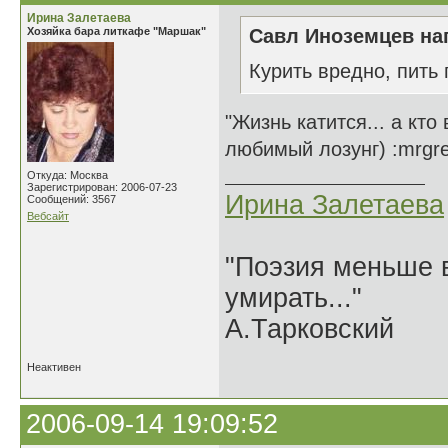
Ирина Залетаева
Хозяйка бара литкафе "Маршак"
Савл Иноземцев нап
Курить вредно, пить
"Жизнь катится... а кто
любимый лозунг) :mrgr
Откуда: Москва
Зарегистрирован: 2006-07-23
Ирина Залетаева
Сообщений: 3567
Вебсайт
"Поэзия меньше в
умирать..."
А.Тарковский
Неактивен
2006-09-14 19:09:52