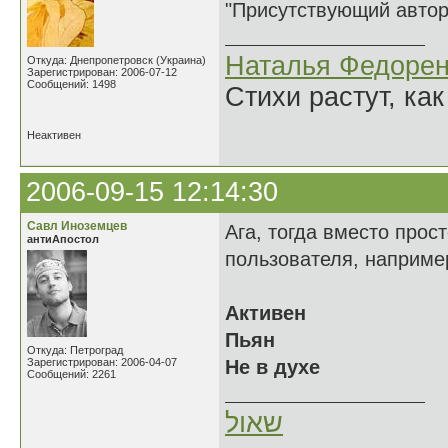
"Присутствующий автор 
Наталья Федорен
Откуда: Днепропетровск (Украина)
Зарегистрирован: 2006-07-12
Сообщений: 1498
Стихи растут, как
Неактивен
2006-09-15 12:14:30
Савл Иноземцев
Ага, тогда вместо прос
антиАпостол
пользователя, наприме
Активен
Пьян
Откуда: Петроград
Зарегистрирован: 2006-04-07
Не в духе
Сообщений: 2261
שאול