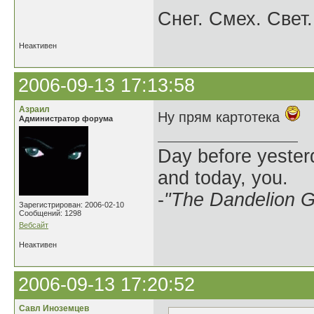
Снег. Смех. Свет.
Неактивен
2006-09-13 17:13:58
Азраил
Ну прям картотека
Администратор форума
Day before yesterd
and today, you.
-
"The Dandelion Gi
Зарегистрирован: 2006-02-10
Сообщений: 1298
Вебсайт
Неактивен
2006-09-13 17:20:52
Савл Иноземцев