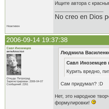
Ищите автора с красны
No creo en Dios p
Неактивен
2006-09-14 19:37:38
Савл Иноземцев
антиАпостол
Людмила Василенко
Савл Иноземцев 
Курить вредно, пи
Откуда: Петроград
Зарегистрирован: 2006-04-07
Сам придумал? :D
Сообщений: 2261
Нет, это народное твор
формулировки!