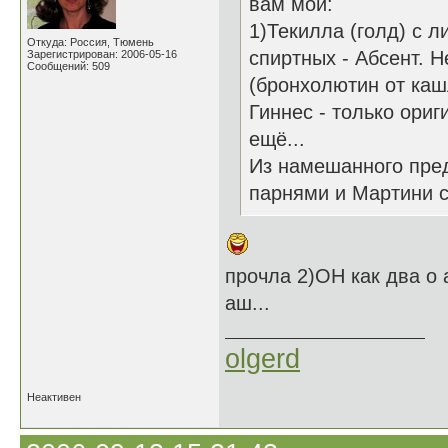
вам мои:
1)Текилла (голд) с л
Откуда: Россия, Тюмень
спиртных - Абсент. Н
Зарегистрирован: 2006-05-16
Сообщений: 509
(бронхолютин от каш
Гиннес - только ориг
ещё...
Из намешанного пред
парнями и Мартини с
прочла 2)ОН как два о 
аш...
olgerd
Неактивен