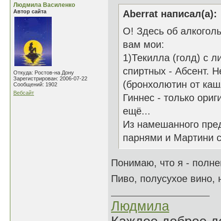
Людмила Василенко
Автор сайта
Aberrat написал(а):
О! Здесь об алкогол
вам мои:
1)Текилла (голд) с л
спиртных - Абсент. Н
Откуда: Ростов-на Дону
Зарегистрирован: 2006-07-22
(бронхолютин от каш
Сообщений: 1902
Вебсайт
Гиннес - только ориг
ещё...
Из намешанного пред
парнями и Мартини с
Понимаю, что я - полне
Пиво, полусухое вино, 
Людмила