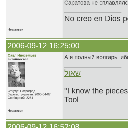
Саратова не сплавлялся
No creo en Dios p
Неактивен
2006-09-12 16:25:00
Савл Иноземцев
А я полный волгарь, и
антиАпостол
שאול
_______
"I know the pieces
Откуда: Петроград
Зарегистрирован: 2006-04-07
Tool
Сообщений: 2261
Неактивен
2006-09-12 16:52:08