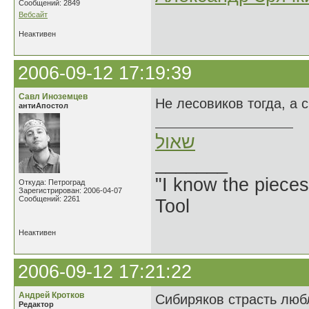
Сообщений: 2849
Вебсайт
Неактивен
2006-09-12 17:19:39
Савл Иноземцев
Не лесовиков тогда, а 
антиАпостол
שאול
_______
"I know the pieces
Откуда: Петроград
Зарегистрирован: 2006-04-07
Сообщений: 2261
Tool
Неактивен
2006-09-12 17:21:22
Андрей Кротков
Сибиряков страсть люб
Редактор