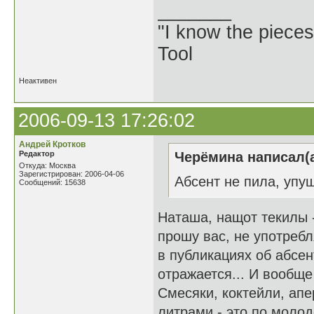
_______
"I know the pieces
Tool
Неактивен
2006-09-13 17:26:02
Андрей Кротков
Редактор
Черёмина написал(а
Откуда: Москва
Зарегистрирован: 2006-04-06
Абсент не пила, упу
Сообщений: 15638
Наташа, нащот текилы - 
прошу вас, не употребл
в публикациях об абсе
отражается... И вообщ
Смесяки, коктейли, апе
литрами - это по молод