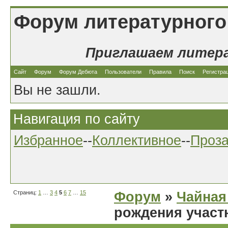
Форум литературного
Приглашаем литер
Сайт
Форум
Форум Дебюта
Пользователи
Правила
Поиск
Регистра
Вы не зашли.
Навигация по сайту
Избранное
--
Коллективное
--
Проз
Страниц:
1
…
3
4
5
6
7
…
15
Форум
»
Чайная
рождения участ