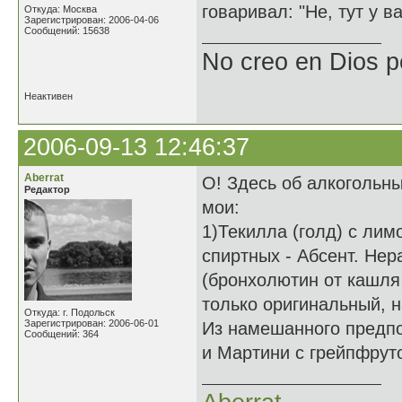
говаривал: "Не, тут у в
Откуда: Москва
Зарегистрирован: 2006-04-06
Сообщений: 15638
No creo en Dios p
Неактивен
2006-09-13 12:46:37
Aberrat
О! Здесь об алкогольны
Редактор
мои:
1)Текилла (голд) с лим
спиртных - Абсент. Нер
(бронхолютин от кашля 
только оригинальный, н
Откуда: г. Подольск
Зарегистрирован: 2006-06-01
Из намешанного предпо
Сообщений: 364
и Мартини с грейпфрут