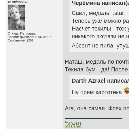
антиАпостол
Черёмина написал(а
Савл, медаль! :star:
Теперь уже можно ра
Насчет текилы - тож 
Откуда: Петроград
никакого экстази не н
Зарегистрирован: 2006-04-07
Сообщений: 2261
Абсент не пила, уп
Наташ, медаль по почт
Текила-бум - да! Посл
Darth Azrael написал
Ну прям картотека
Ага, она самая. Фсех 
שאול