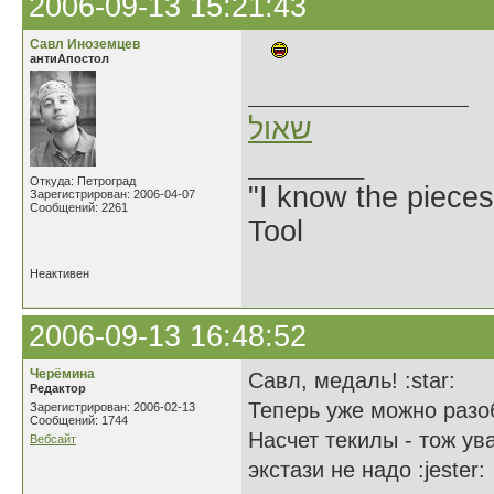
2006-09-13 15:21:43
Савл Иноземцев
антиАпостол
שאול
_______
Откуда: Петроград
"I know the pieces
Зарегистрирован: 2006-04-07
Сообщений: 2261
Tool
Неактивен
2006-09-13 16:48:52
Черёмина
Савл, медаль! :star:
Редактор
Теперь уже можно разоб
Зарегистрирован: 2006-02-13
Сообщений: 1744
Насчет текилы - тож ув
Вебсайт
экстази не надо :jester: