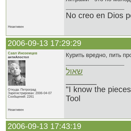
No creo en Dios p
Неактивен
2006-09-13 17:29:29
Савл Иноземцев
Курить вредно, пить пр
антиАпостол
שאול
_______
"I know the pieces
Откуда: Петроград
Зарегистрирован: 2006-04-07
Tool
Сообщений: 2261
Неактивен
2006-09-13 17:43:19