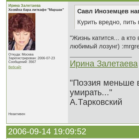
Ирина Залетаева
Хозяйка бара литкафе "Маршак"
Савл Иноземцев нап
Курить вредно, пить
"Жизнь катится... а кто
любимый лозунг) :mrgr
Откуда: Москва
Зарегистрирован: 2006-07-23
Ирина Залетаева
Сообщений: 3567
Вебсайт
"Поэзия меньше в
умирать..."
А.Тарковский
Неактивен
2006-09-14 19:09:52