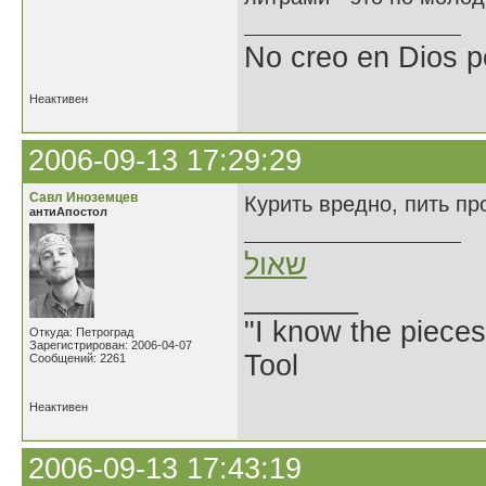
No creo en Dios p
Неактивен
2006-09-13 17:29:29
Савл Иноземцев
Курить вредно, пить пр
антиАпостол
שאול
_______
"I know the pieces
Откуда: Петроград
Зарегистрирован: 2006-04-07
Tool
Сообщений: 2261
Неактивен
2006-09-13 17:43:19