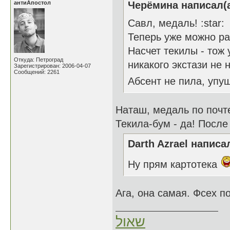
антиАпостол
Черёмина написал(а
Савл, медаль! :star:
Теперь уже можно ра
Насчет текилы - тож 
Откуда: Петроград
никакого экстази не н
Зарегистрирован: 2006-04-07
Сообщений: 2261
Абсент не пила, уп
Наташ, медаль по почт
Текила-бум - да! Посл
Darth Azrael написал
Ну прям картотека
Ага, она самая. Фсех 
שאול