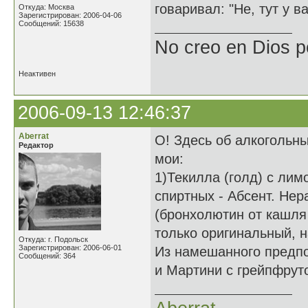
говаривал: "Не, тут у в
Откуда: Москва
Зарегистрирован: 2006-04-06
Сообщений: 15638
No creo en Dios p
Неактивен
2006-09-13 12:46:37
Aberrat
О! Здесь об алкогольны
Редактор
мои:
1)Текилла (голд) с лим
спиртных - Абсент. Нер
(бронхолютин от кашля 
только оригинальный, н
Откуда: г. Подольск
Зарегистрирован: 2006-06-01
Из намешанного предпо
Сообщений: 364
и Мартини с грейпфрут