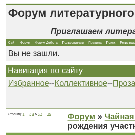
Форум литературного
Приглашаем литер
Сайт
Форум
Форум Дебюта
Пользователи
Правила
Поиск
Регистра
Вы не зашли.
Навигация по сайту
Избранное
--
Коллективное
--
Проз
Страниц:
1
…
3
4
5
6
7
…
15
Форум
»
Чайная
рождения участ