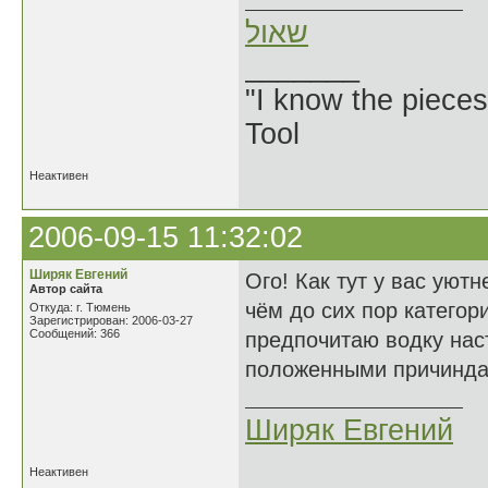
שאול
_______
"I know the pieces
Tool
Неактивен
2006-09-15 11:32:02
Ширяк Евгений
Ого! Как тут у вас уют
Автор сайта
чём до сих пор категор
Откуда: г. Тюмень
Зарегистрирован: 2006-03-27
Сообщений: 366
предпочитаю водку наст
положенными причинда
Ширяк Евгений
Неактивен