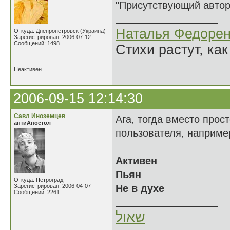
"Присутствующий автор 
Наталья Федорен
Откуда: Днепропетровск (Украина)
Зарегистрирован: 2006-07-12
Сообщений: 1498
Стихи растут, как
Неактивен
2006-09-15 12:14:30
Савл Иноземцев
Ага, тогда вместо прос
антиАпостол
пользователя, наприме
Активен
Пьян
Откуда: Петроград
Зарегистрирован: 2006-04-07
Не в духе
Сообщений: 2261
שאול