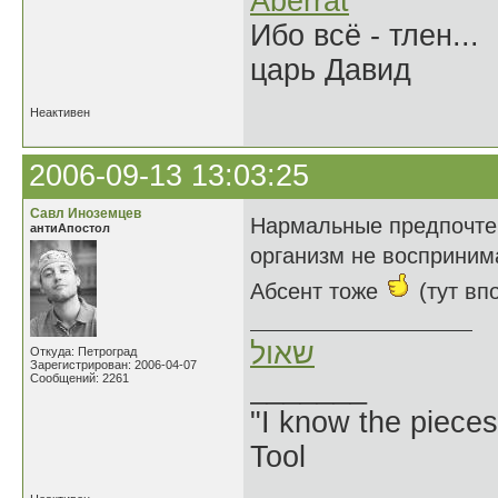
Aberrat
Ибо всё - тлен...
царь Давид
Неактивен
2006-09-13 13:03:25
Савл Иноземцев
Нармальные предпочт
антиАпостол
организм не воспринима
Абсент тоже
(тут вп
שאול
Откуда: Петроград
Зарегистрирован: 2006-04-07
Сообщений: 2261
_______
"I know the pieces
Tool