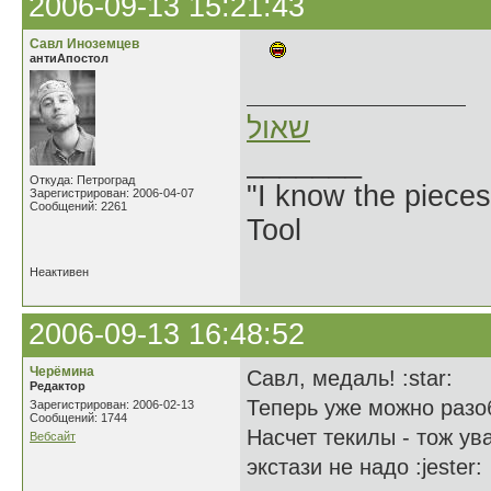
2006-09-13 15:21:43
Савл Иноземцев
антиАпостол
שאול
_______
Откуда: Петроград
"I know the pieces
Зарегистрирован: 2006-04-07
Сообщений: 2261
Tool
Неактивен
2006-09-13 16:48:52
Черёмина
Савл, медаль! :star:
Редактор
Теперь уже можно разоб
Зарегистрирован: 2006-02-13
Сообщений: 1744
Насчет текилы - тож ув
Вебсайт
экстази не надо :jester: