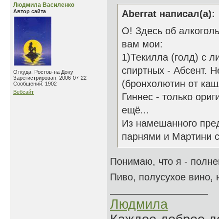
Людмила Василенко
Автор сайта
Aberrat написал(а):
О! Здесь об алкогол
вам мои:
1)Текилла (голд) с л
спиртных - Абсент. Н
Откуда: Ростов-на Дону
Зарегистрирован: 2006-07-22
(бронхолютин от каш
Сообщений: 1902
Вебсайт
Гиннес - только ориг
ещё...
Из намешанного пред
парнями и Мартини с
Понимаю, что я - полне
Пиво, полусухое вино, 
Людмила