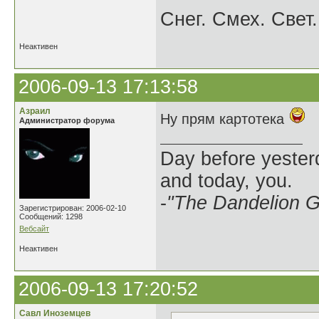
Снег. Смех. Свет.
Неактивен
2006-09-13 17:13:58
Азраил
Ну прям картотека
Администратор форума
Day before yesterd
and today, you.
-
"The Dandelion Gi
Зарегистрирован: 2006-02-10
Сообщений: 1298
Вебсайт
Неактивен
2006-09-13 17:20:52
Савл Иноземцев