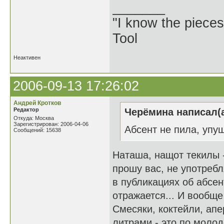
_______
"I know the pieces
Tool
Неактивен
2006-09-13 17:26:02
Андрей Кротков
Редактор
Черёмина написал(а
Откуда: Москва
Зарегистрирован: 2006-04-06
Абсент не пила, упу
Сообщений: 15638
Наташа, нащот текилы - 
прошу вас, не употребл
в публикациях об абсе
отражается... И вообщ
Смесяки, коктейли, апе
литрами - это по молод