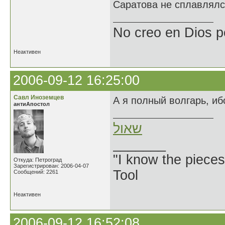
Саратова не сплавлялся
No creo en Dios p
Неактивен
2006-09-12 16:25:00
Савл Иноземцев
А я полный волгарь, и
антиАпостол
שאול
_______
"I know the pieces
Откуда: Петроград
Зарегистрирован: 2006-04-07
Tool
Сообщений: 2261
Неактивен
2006-09-12 16:52:08