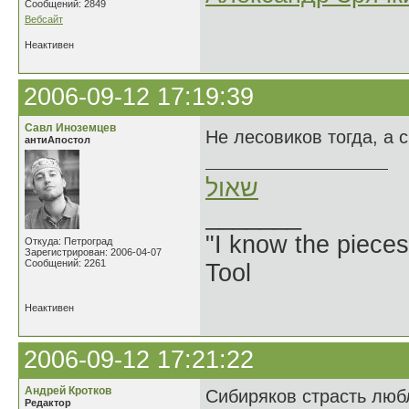
Сообщений: 2849
Вебсайт
Неактивен
2006-09-12 17:19:39
Савл Иноземцев
Не лесовиков тогда, а 
антиАпостол
שאול
_______
"I know the pieces
Откуда: Петроград
Зарегистрирован: 2006-04-07
Сообщений: 2261
Tool
Неактивен
2006-09-12 17:21:22
Андрей Кротков
Сибиряков страсть люб
Редактор