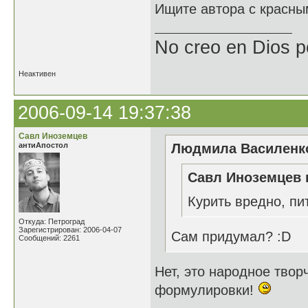
Ищите автора с красны
No creo en Dios p
Неактивен
2006-09-14 19:37:38
Савл Иноземцев
антиАпостол
Людмила Василенко
Савл Иноземцев 
Курить вредно, пи
Откуда: Петроград
Зарегистрирован: 2006-04-07
Сам придумал? :D
Сообщений: 2261
Нет, это народное твор
формулировки!