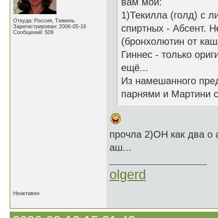
вам мои:
1)Текилла (голд) с л
Откуда: Россия, Тюмень
спиртных - Абсент. Н
Зарегистрирован: 2006-05-16
Сообщений: 509
(бронхолютин от каш
Гиннес - только ориг
ещё...
Из намешанного пред
парнями и Мартини с
прочла 2)ОН как два о 
аш...
olgerd
Неактивен