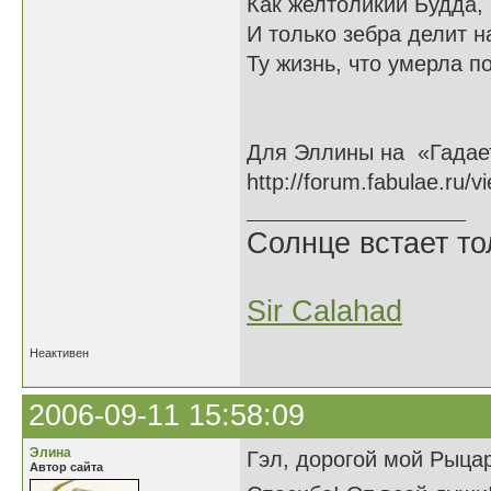
Как желтоликий Будда,
И только зебра делит н
Ту жизнь, что умерла 
Для Эллины на «Гадае
http://forum.fabulae.ru/
Солнце встает то
Sir Calahad
Неактивен
2006-09-11 15:58:09
Элина
Гэл, дорогой мой Рыцар
Автор сайта