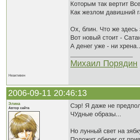
Которым так вертит В
Как жезлом давишний 
Ох, блин. Что же здесь
Вот новый стоит - Сата
А денег уже - ни хрена..
Михаил Порядин
Неактивен
2006-09-11 20:46:13
Элина
Сэр! Я даже не предпо
Автор сайта
ЧУдные образы...
Но лунный свет на зяб
Положит оберег от при