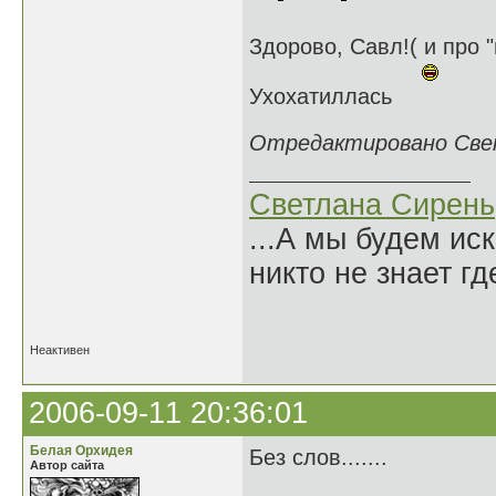
Здорово, Савл!( и про 
Ухохатиллась
Отредактировано Светл
Светлана Сирень
...А мы будем ис
никто не знает гд
Нико
Неактивен
2006-09-11 20:36:01
Белая Орхидея
Без слов.......
Автор сайта