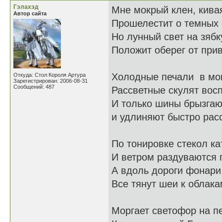
Гэлахэд
Мне мокрый клен, кива
Автор сайта
Прошелестит о темных о
Но лунный свет на зяб
Положит оберег от при
Холодные печали в мок
Откуда: Стол Короля Артура
Зарегистрирован: 2006-08-31
Сообщений: 487
Рассветные скулят вос
И только шины брызгаю
и удлиняют быстро рас
По тонировке стекол ка
И ветром раздуваются 
А вдоль дороги фонари,
Все тянут шеи к облака
Моргает светофор на п