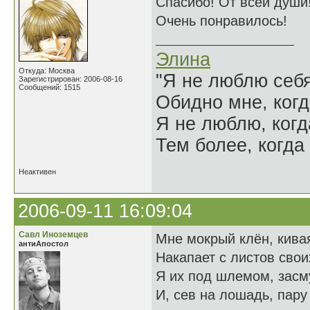
Спасибо! От всей души
Очень понравилось!
Элина
Откуда: Москва
"Я не люблю себя
Зарегистрирован: 2006-08-16
Сообщений: 1515
Обидно мне, когд
Я не люблю, когд
Тем более, когда 
Неактивен
2006-09-11 16:09:04
Савл Иноземцев
Мне мокрый клён, кивая
антиАпостол
Накапает с листов свои
Я их под шлемом, зас
И, сев на лошадь, пару