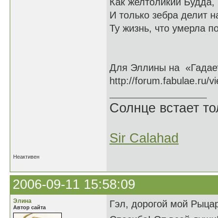
Как желтоликий Будда,
И только зебра делит н
Ту жизнь, что умерла 
Для Эллины на «Гадае
http://forum.fabulae.ru/
Солнце встает то
Sir Calahad
Неактивен
2006-09-11 15:58:09
Элина
Гэл, дорогой мой Рыцар
Автор сайта