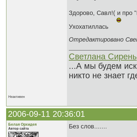
Здорово, Савл!( и про 
Ухохатиллась
Отредактировано Светл
Светлана Сирень
...А мы будем ис
никто не знает гд
Нико
Неактивен
2006-09-11 20:36:01
Белая Орхидея
Без слов.......
Автор сайта