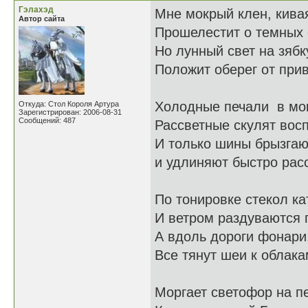
Гэлахэд
Мне мокрый клен, кива
Автор сайта
Прошелестит о темных о
Но лунный свет на зяб
Положит оберег от при
Холодные печали в мок
Откуда: Стол Короля Артура
Зарегистрирован: 2006-08-31
Сообщений: 487
Рассветные скулят вос
И только шины брызгаю
и удлиняют быстро рас
По тонировке стекол ка
И ветром раздуваются 
А вдоль дороги фонари,
Все тянут шеи к облака
Моргает светофор на п