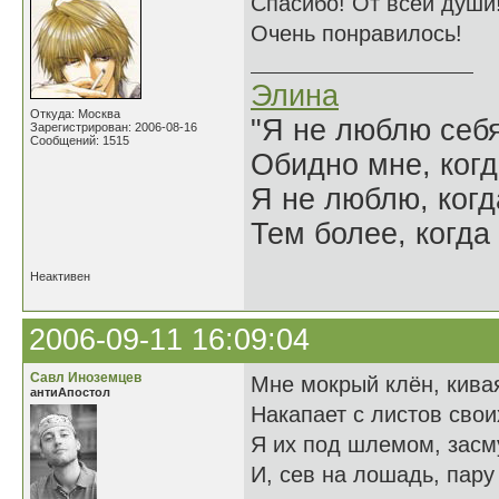
Спасибо! От всей души
Очень понравилось!
Элина
Откуда: Москва
"Я не люблю себя
Зарегистрирован: 2006-08-16
Сообщений: 1515
Обидно мне, когд
Я не люблю, когд
Тем более, когда 
Неактивен
2006-09-11 16:09:04
Савл Иноземцев
Мне мокрый клён, кивая
антиАпостол
Накапает с листов свои
Я их под шлемом, зас
И, сев на лошадь, пару