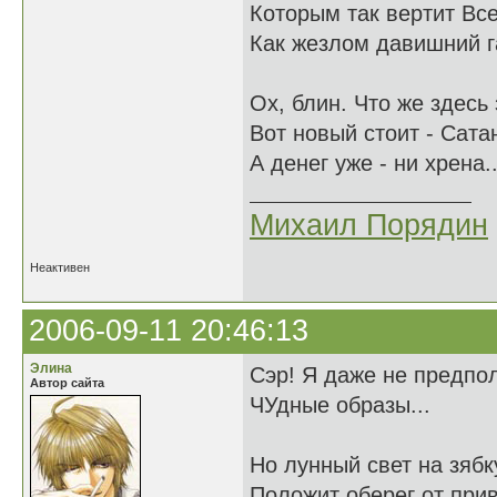
Которым так вертит В
Как жезлом давишний 
Ох, блин. Что же здесь
Вот новый стоит - Сата
А денег уже - ни хрена..
Михаил Порядин
Неактивен
2006-09-11 20:46:13
Элина
Сэр! Я даже не предпо
Автор сайта
ЧУдные образы...
Но лунный свет на зяб
Положит оберег от при