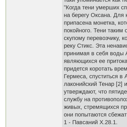
"Когда тени умерших с
на берегу Оксана. Для
припасена монетка, кот
покойного. Тени таким 
скупому перевозчику, к
реку Стикс. Эта ненави
принимая в себя воды А
являющихся ее притокам
придется коротать врем
Гермеса, спуститься в 
лаконийский Тенар [2] 
утверждают, что пятид
службу на противополо
живых, стремящихся пр
они попытаются сбежать
1 - Павсаний Х.28.1.