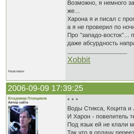
Возможно, я немного за
же...
Харона я и писал с про
а я не проверил по ноч
Про "западо-восток"...
даже абсурдность напр
Xobbit
Неактивен
2006-09-09 17:39:25
Владимир Плющиков
* * *
Автор сайта
Воды Cтикса, Коцита и 
И Харон - повелитель те
Под язык ей не клали м
Так что я оплачу перее