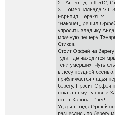
2 - Аполлодор II.512; Ст
3 - Гомер. Илиада VIII.
Еврипид. Геракл 24."
"Наконец, решил Орфей
упросить владыку Аида
мрачную пещеру Тэнара
Стикса.
Стоит Орфей на берегу 
туда, где находится м
тени умерших. Чуть сл
в лесу поздней осенью
приближается ладья пе
берегу. Просит Орфей п
отказал ему суровый Х
ответ Харона - "нет!"
Ударил тогда Орфей по
разнеслись по берегу м