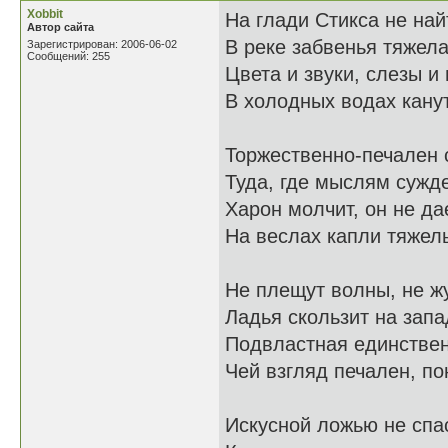
Xobbit
На глади Стикса не най
Автор сайта
В реке забвенья тяжела
Зарегистрирован: 2006-06-02
Сообщений: 255
Цвета и звуки, слезы и
В холодных водах канут
Торжественно-печален 
Туда, где мыслям сужде
Харон молчит, он не да
На веслах капли тяжелы
Не плещут волны, не жу
Ладья скользит на запа
Подвластная единствен
Чей взгляд печален, по
Искусной ложью не спа