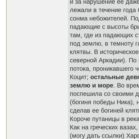
и за нарушение ее даже
лежали в течение года 
сонма небожителей. П
падающие с высоты бры
там, где из падающих 
под землю, в темноту г
клятвы. В историческое
северной Аркадии). По 
потока, проникавшего ч
Коцит;
остальные девя
землю и море
. Во вре
поспешила со своими д
(богиня победы Ника), 
сделав ее богиней клят
Короче путаницы в река
Как на греческих вазах
(могу дать ссылки) Хар