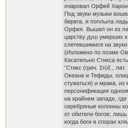
очаровал Орфей Харона
Под звуки музыки воше
берега, и поплыла лад
Орфея. Вышел он из ла
царству душ умерших к
слетевшимися на звуки
(Изложено по поэме Ов
Касательно Стикса есть
"Стикс (греч. Στύξ , ла
Океана и Тефиды, олице
стужаться) и мрака, из
персонификация одноим
на крайнем западе, где
серебряные колонны ко
от обители богов; лиш
когда боги в спорах кл