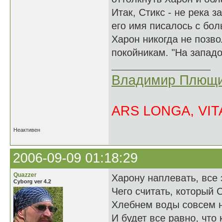
Итак, Стикс - не река 
его имя писалось с бол
Харон никогда не позво
покойникам. "На западо
Владимир Плющи
ARS LONGA, VITA
Неактивен
2006-09-09 01:18:29
Quazzer
Харону наплевать, все э
Cyborg ver 4.2
Чего считать, который С
Хлебнем воды совсем н
И будет все равно, что 