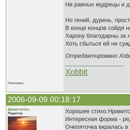
На равных мудрецы и д
Но гений, дурень, прос
В конце концов сойдя на
Харону благодарны за 
Хоть сбыться ей не суж
Отредактировано Xobbi
Xobbit
Неактивен
2006-09-09 00:18:17
Дикая плоть
Хорошее стихо.Нравитс
Редактор
Интересная форма - ре
Очепяточка вкралась в 