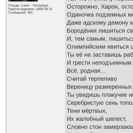
Осторожно, Харон, осто
Откуда: Санкт - Петербург
Зарегистрирован: 2006-08-31
Сообщений: 304
Одиночка подземных мо
Даже адскому демону 
Бородёнки лишиться св
И, тем самым, лишитьс
Олимпийским явиться ш
Ты её не заставишь раб
И грести неподъемным 
Всё, родная...
Считай терпеливо
Вереницу размеренных 
Ты увидишь плакучие и
Серебристую сень топо
Тени мёртвых,
Их жалобный шелест,
Словно стон замерзающ