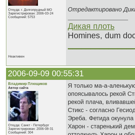
Отредактировано Дикая
Откуда: г. Долгопрудный МО
Зарегистрирован: 2006-03-24
Сообщений: 5753
Дикая плоть
Homines, dum doce
______________
Неактивен
2006-09-09 00:55:31
Владимир Плющиков
Я только ма-а-аленькую
Автор сайта
опоясывалось рекой Ст
рекой плача, вливавшей
Стикс - согласно Гесио
Эреба. Фетида окунула 
Харон - старенький демо
Откуда: Санкт - Петербург
Зарегистрирован: 2006-08-31
Сообщений: 304
оттолкнуть Харон и обл