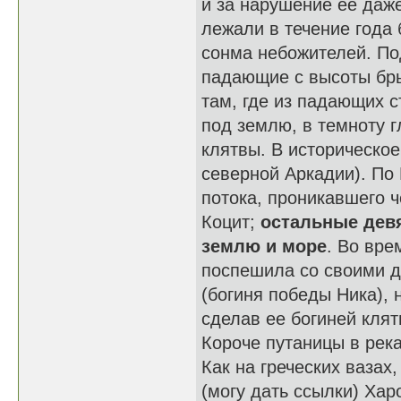
и за нарушение ее даже
лежали в течение года 
сонма небожителей. П
падающие с высоты бры
там, где из падающих 
под землю, в темноту г
клятвы. В историческое
северной Аркадии). По 
потока, проникавшего ч
Коцит;
остальные девя
землю и море
. Во вре
поспешила со своими д
(богиня победы Ника), 
сделав ее богиней клят
Короче путаницы в река
Как на греческих вазах
(могу дать ссылки) Хар