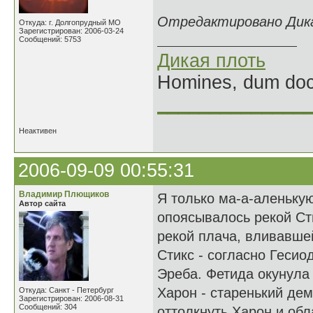
Отредактировано Дикая
Откуда: г. Долгопрудный МО
Зарегистрирован: 2006-03-24
Сообщений: 5753
Дикая плоть
Homines, dum doce
______________
Неактивен
2006-09-09 00:55:31
Владимир Плющиков
Я только ма-а-аленькую
Автор сайта
опоясывалось рекой Ст
рекой плача, вливавшей
Стикс - согласно Гесио
Эреба. Фетида окунула 
Харон - старенький демо
Откуда: Санкт - Петербург
Зарегистрирован: 2006-08-31
Сообщений: 304
оттолкнуть Харон и обл