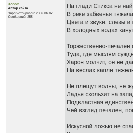
Xobbit
На глади Стикса не най
Автор сайта
В реке забвенья тяжела
Зарегистрирован: 2006-06-02
Сообщений: 255
Цвета и звуки, слезы и
В холодных водах канут
Торжественно-печален 
Туда, где мыслям сужде
Харон молчит, он не да
На веслах капли тяжелы
Не плещут волны, не жу
Ладья скользит на запа
Подвластная единствен
Чей взгляд печален, по
Искусной ложью не спа