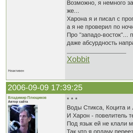
Возможно, я немного за
же...
Харона я и писал с про
а я не проверил по ноч
Про "западо-восток"...
даже абсурдность напр
Xobbit
Неактивен
2006-09-09 17:39:25
Владимир Плющиков
* * *
Автор сайта
Воды Cтикса, Коцита и 
И Харон - повелитель те
Под язык ей не клали м
Так что я оплачу перее