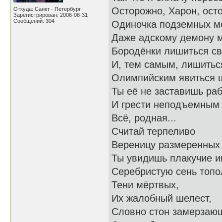
Осторожно, Харон, осто
Откуда: Санкт - Петербург
Зарегистрирован: 2006-08-31
Сообщений: 304
Одиночка подземных мо
Даже адскому демону 
Бородёнки лишиться св
И, тем самым, лишитьс
Олимпийским явиться ш
Ты её не заставишь раб
И грести неподъемным 
Всё, родная...
Считай терпеливо
Вереницу размеренных 
Ты увидишь плакучие и
Серебристую сень топо
Тени мёртвых,
Их жалобный шелест,
Словно стон замерзающ