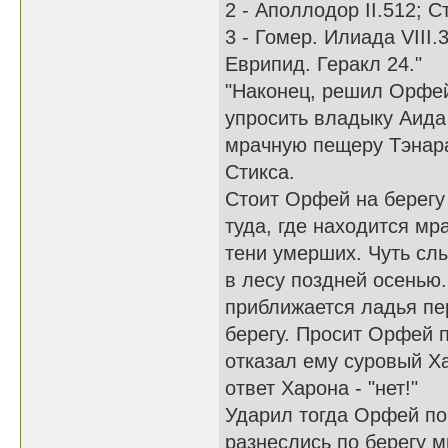
2 - Аполлодор II.512; Ст
3 - Гомер. Илиада VIII.
Еврипид. Геракл 24."
"Наконец, решил Орфей
упросить владыку Аида
мрачную пещеру Тэнара
Стикса.
Стоит Орфей на берегу 
туда, где находится м
тени умерших. Чуть сл
в лесу поздней осенью
приближается ладья пе
берегу. Просит Орфей п
отказал ему суровый Х
ответ Харона - "нет!"
Ударил тогда Орфей по
разнеслись по берегу м