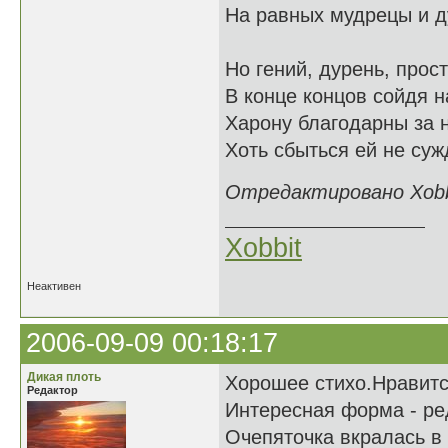
На равных мудрецы и д
Но гений, дурень, прос
В конце концов сойдя на
Харону благодарны за 
Хоть сбыться ей не суж
Отредактировано Xobbi
Xobbit
Неактивен
2006-09-09 00:18:17
Дикая плоть
Хорошее стихо.Нравитс
Редактор
Интересная форма - ре
Очепяточка вкралась в 