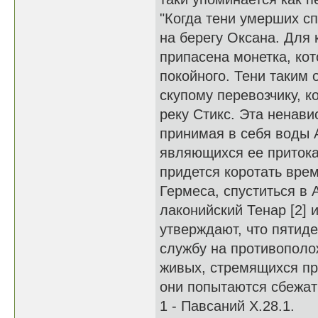
"Когда тени умерших с
на берегу Оксана. Для
припасена монетка, кот
покойного. Тени таким 
скупому перевозчику, к
реку Стикс. Эта ненави
принимая в себя воды А
являющихся ее притокам
придется коротать врем
Гермеса, спуститься в 
лаконийский Тенар [2] 
утверждают, что пятид
службу на противополо
живых, стремящихся пр
они попытаются сбежать
1 - Павсаний Х.28.1.