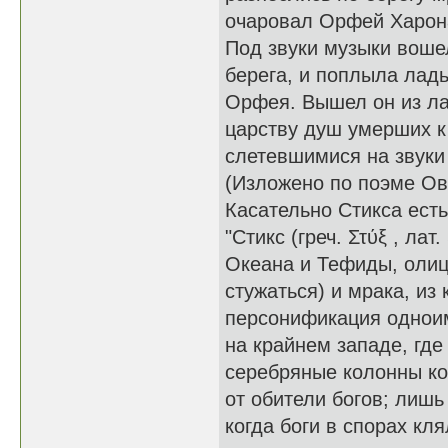
очаровал Орфей Харона
Под звуки музыки воше
берега, и поплыла лад
Орфея. Вышел он из ла
царству душ умерших к
слетевшимися на звуки
(Изложено по поэме Ов
Касательно Стикса есть
"Стикс (греч. Στύξ , ла
Океана и Тефиды, олице
стужаться) и мрака, из
персонификация одноим
на крайнем западе, где
серебряные колонны ко
от обители богов; лиш
когда боги в спорах кл