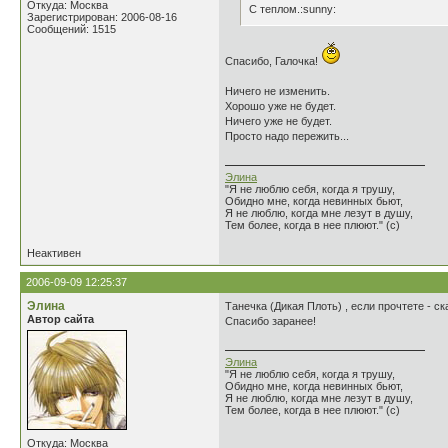
Откуда: Москва
С теплом.:sunny:
Зарегистрирован: 2006-08-16
Сообщений: 1515
Спасибо, Галочка!
Ничего не изменить.
Хорошо уже не будет.
Ничего уже не будет.
Просто надо пережить...
Элина
"Я не люблю себя, когда я трушу,
Обидно мне, когда невинных бьют,
Я не люблю, когда мне лезут в душу,
Тем более, когда в нее плюют." (с)
Неактивен
2006-09-09 12:25:37
Элина
Танечка (Дикая Плоть) , если прочтете - ск
Автор сайта
Спасибо заранее!
Элина
"Я не люблю себя, когда я трушу,
Обидно мне, когда невинных бьют,
Я не люблю, когда мне лезут в душу,
Тем более, когда в нее плюют." (с)
Откуда: Москва