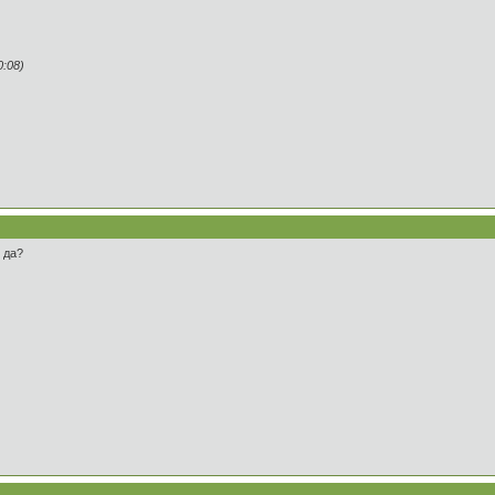
:08)
, да?