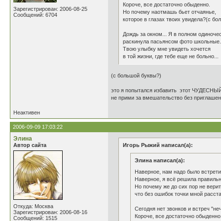
Короче, все достаточно обыденно.
Зарегистрирован: 2006-08-25
Но почему наотмашь бьет отчаянье,
Сообщений: 6704
которое в глазах твоих увидела?(с бо
Дождь за окном... Я в полном одиноче
раскинула пасьянсом фото школьные.
Твою улыбку мне увидеть хочется
в той жизни, где тебе еще не больно...
(с большой буквы?)
это я попытался избавить этот ЧУДЕСНЫЙ 
не прими за вмешательство без приглаше
Неактивен
2006-09-09 17:03:22
Элина
Автор сайта
Игорь Рыжий написал(а):
Элина написал(а):
Наверное, нам надо было встрети
Наверное, я всё решила пра
Но почему же до сих пор не
что без ошибок точки мной расст
Откуда: Москва
Сегодня нет звонков и встреч "не
Зарегистрирован: 2006-08-16
Короче, все достаточно обыденно
Сообщений: 1515