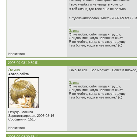
Твою улыбку мне увидеть хочется
В той жизни, где тебе еще не больно...
Отредактировано Элина (2006-09-09 17:30
Элина
"Я не люблю себя, когда я трушу,
Обидно мне, когда невинных бьют,
Я не люблю, когда мне лезут в душу,
Тем более, когда в нее плюют." (с)
Неактивен
2006-09-08 19:59:51
Элина
Тихо-то как... Все молчат... Совсем плохое
Автор сайта
Элина
"Я не люблю себя, когда я трушу,
Обидно мне, когда невинных бьют,
Я не люблю, когда мне лезут в душу,
Тем более, когда в нее плюют." (с)
Откуда: Москва
Зарегистрирован: 2006-08-16
Сообщений: 1515
Неактивен
2006-09-08 20:17:11