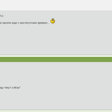
!:o
 засело еще с институтских времен....
ицу текут слёзы"