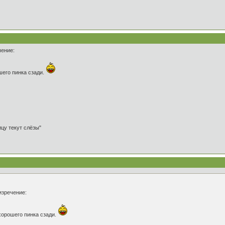
чение:
шего пинка сзади.
ицу текут слёзы"
изречение:
хорошего пинка сзади.