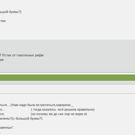
льшой буквы?)
стве
!!!стих от глагольных рифм
ния
ться... (Нам надо было встретиться,наверное._
вильно... ( тогда казалось -всё решила правильно)
 верится, (но почему же до сих пор не верю я)
авлены?(с большой буквы?)
чаянных".
.