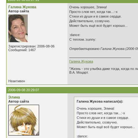
Галина Жукова
Очень хорошее, Элина!
Автор сайта
Просто слов нет, когда так...:-x
Стихи из души и в самое сердце.
Действительно, созвучно.
Может быть ещё всё будет хорошо...
:dance:
С теплом.:sunny:
Зарегистрирован: 2006-08-06
Отредактировано Галина Жукова (2006-09-
Сообщений: 1467
Галина Жукова
"Жизнь - это улыбка даже тогда, когда по л
В.А. Моцарт.
Неактивен
2006-09-08 20:29:07
Элина
Автор сайта
Галина Жукова написал(а):
Очень хорошее, Элина!
Просто слов нет, когда так...:-x
Стихи из души и в самое сердце.
Действительно, созвучно.
Может быть ещё всё будет хорошо...
:dance: