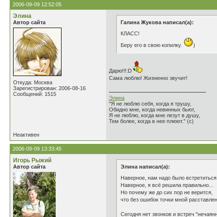
2006-09-09 12:52:05
Элина
Автор сайта
Галина Жукова написал(а):
КЛАСС!
Беру его в свою копилку.
)
Дарю!!!:D
Сама люблю! Жизненно звучит!
Откуда: Москва
Зарегистрирован: 2006-08-16
Сообщений: 1515
Элина
"Я не люблю себя, когда я трушу,
Обидно мне, когда невинных бьют,
Я не люблю, когда мне лезут в душу,
Тем более, когда в нее плюют." (с)
Неактивен
2006-09-09 13:33:45
Игорь Рыжий
Автор сайта
Элина написал(а):
Наверное, нам надо было встретиться.
Наверное, я всё решила правиль
Но почему же до сих пор не вер
что без ошибок точки мной расставле
Сегодня нет звонков и встреч "нечаян