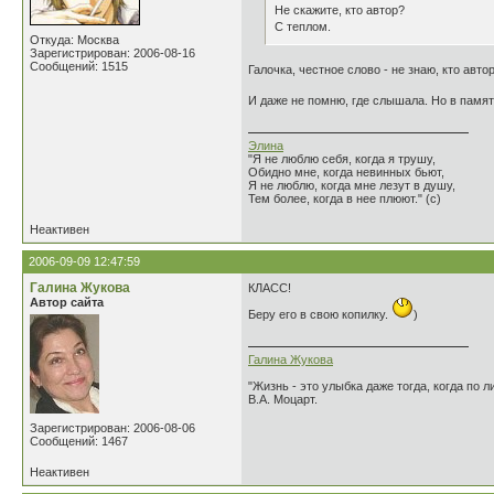
Не скажите, кто автор?
С теплом.
Откуда: Москва
Зарегистрирован: 2006-08-16
Сообщений: 1515
Галочка, честное слово - не знаю, кто автор
И даже не помню, где слышала. Но в памяти
Элина
"Я не люблю себя, когда я трушу,
Обидно мне, когда невинных бьют,
Я не люблю, когда мне лезут в душу,
Тем более, когда в нее плюют." (с)
Неактивен
2006-09-09 12:47:59
Галина Жукова
КЛАСС!
Автор сайта
Беру его в свою копилку.
)
Галина Жукова
"Жизнь - это улыбка даже тогда, когда по л
В.А. Моцарт.
Зарегистрирован: 2006-08-06
Сообщений: 1467
Неактивен