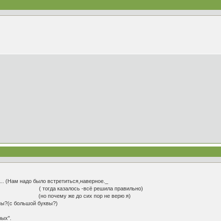
.. (Нам надо было встретиться,наверное._
но... ( тогда казалось -всё решила правильно)
ится, (но почему же до сих пор не верю я)
ны?(с большой буквы?)
ных".