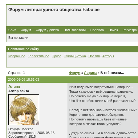
Форум литературного общества Fabulae
Сайт
Форум
Форум Дебюта
Пользователи
Правила
Поиск
Регистра
Вы не зашли.
Навигация по сайту
Избранное
--
Коллективное
--
Проза
--
Публицистика
--
Поэзия
--
Авторы
Страниц:
1
Форум
»
Лирика
» В той жизни...
2006-09-08 18:51:03
Элина
Нам надо было встретиться, наверное...
Автор сайта
Тогда казалось - всё решила правильно.
Но почему же до сих пор не верю я,
Что без ошибок точки мной расставлены?
Сегодня нет звонков и встреч "нечаянных".
Короче, все достаточно обыденно.
Но почему наотмашь бьет отчаянье,
Которое в глазах твоих увидела?
Откуда: Москва
Зарегистрирован: 2006-08-16
Дождь за окном... Я в полном одиночестве
Сообщений: 1515
Раскинула пасьянсом фото школьные.