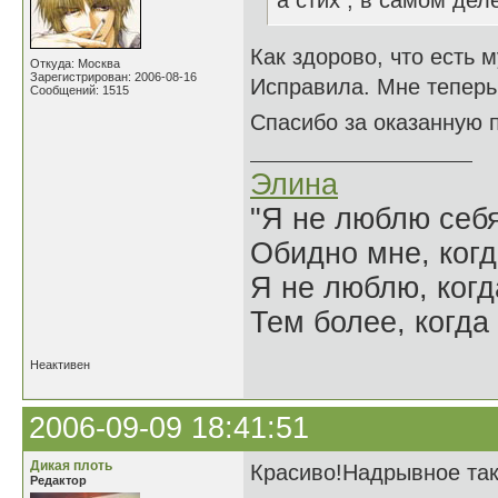
а стих , в самом дел
Как здорово, что есть 
Откуда: Москва
Зарегистрирован: 2006-08-16
Исправила. Мне теперь
Сообщений: 1515
Спасибо за оказанную п
Элина
"Я не люблю себя
Обидно мне, когд
Я не люблю, когд
Тем более, когда 
Неактивен
2006-09-09 18:41:51
Дикая плоть
Красиво!Надрывное так
Редактор