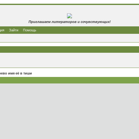
Приглашаем литераторов и сочувствующих!
ция
Зайти
Помощь
рево имя её в тиши