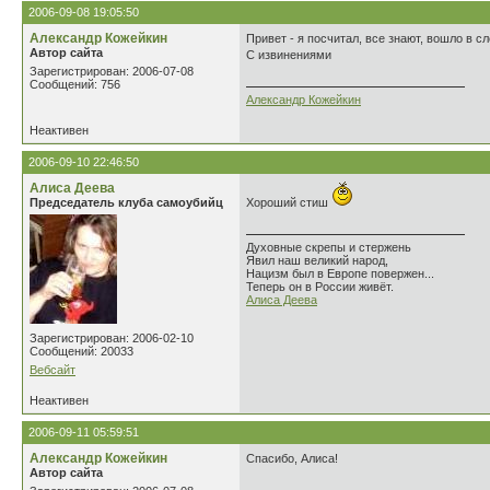
2006-09-08 19:05:50
Александр Кожейкин
Привет - я посчитал, все знают, вошло в сл
Автор сайта
С извинениями
Зарегистрирован: 2006-07-08
Сообщений: 756
Александр Кожейкин
Неактивен
2006-09-10 22:46:50
Алиса Деева
Председатель клуба самоубийц
Хороший стиш
Духовные скрепы и стержень
Явил наш великий народ,
Нацизм был в Европе повержен...
Теперь он в России живёт.
Алиса Деева
Зарегистрирован: 2006-02-10
Сообщений: 20033
Вебсайт
Неактивен
2006-09-11 05:59:51
Александр Кожейкин
Cпасибо, Алиса!
Автор сайта