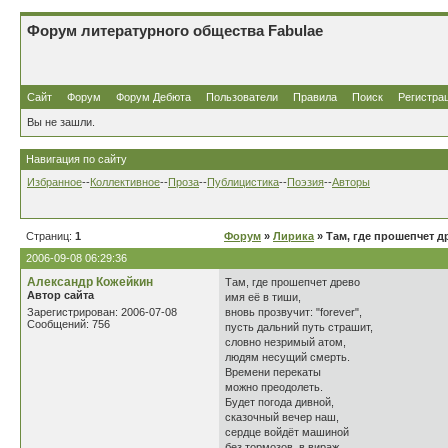
Форум литературного общества Fabulae
Сайт
Форум
Форум Дебюта
Пользователи
Правила
Поиск
Регистра
Вы не зашли.
Навигация по сайту
Избранное
--
Коллективное
--
Проза
--
Публицистика
--
Поэзия
--
Авторы
Страниц:
1
Форум
»
Лирика
» Там, где прошепчет д
2006-09-08 06:29:36
Александр Кожейкин
Там, где прошепчет древо
Автор сайта
имя её в тиши,
Зарегистрирован: 2006-07-08
вновь прозвучит: "forever",
Сообщений: 756
пусть дальний путь страшит,
словно незримый атом,
людям несущий смерть.
Времени перекаты
можно преодолеть.
Будет погода дивной,
сказочный вечер наш,
сердце войдёт машиной
без тормозов в вираж.