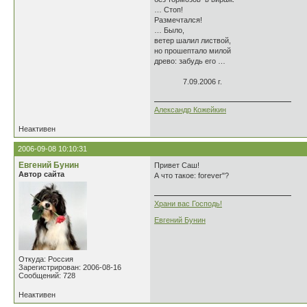
… Стоп!
Размечтался!
… Было,
ветер шалил листвой,
но прошептало милой
древо: забудь его …
7.09.2006 г.
Александр Кожейкин
Неактивен
2006-09-08 10:10:31
Евгений Бунин
Привет Саш!
Автор сайта
А что такое: forever"?
Храни вас Господь!
Евгений Бунин
Откуда: Россия
Зарегистрирован: 2006-08-16
Сообщений: 728
Неактивен