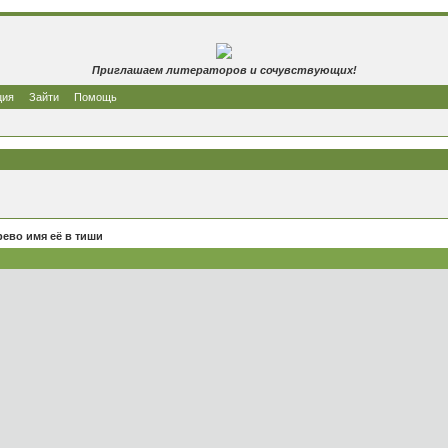
Приглашаем литераторов и сочувствующих!
ция
Зайти
Помощь
рево имя её в тиши