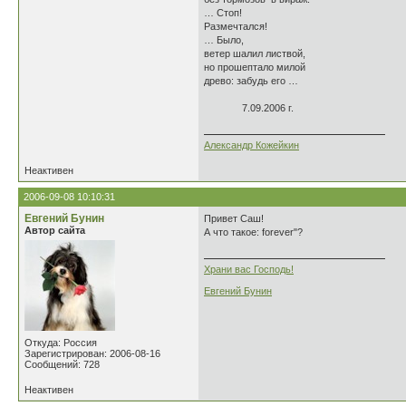
… Стоп!
Размечтался!
… Было,
ветер шалил листвой,
но прошептало милой
древо: забудь его …
7.09.2006 г.
Александр Кожейкин
Неактивен
2006-09-08 10:10:31
Евгений Бунин
Привет Саш!
Автор сайта
А что такое: forever"?
Храни вас Господь!
Евгений Бунин
Откуда: Россия
Зарегистрирован: 2006-08-16
Сообщений: 728
Неактивен