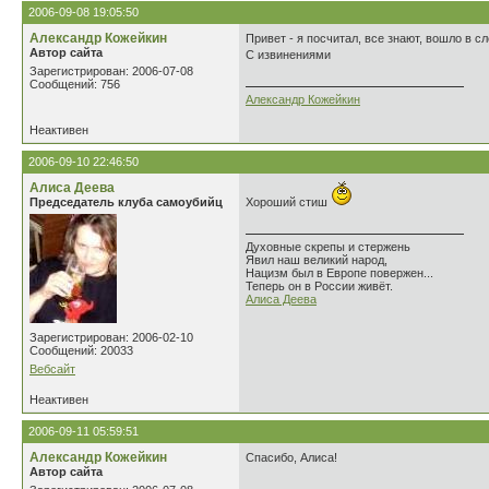
2006-09-08 19:05:50
Александр Кожейкин
Привет - я посчитал, все знают, вошло в сл
Автор сайта
С извинениями
Зарегистрирован: 2006-07-08
Сообщений: 756
Александр Кожейкин
Неактивен
2006-09-10 22:46:50
Алиса Деева
Председатель клуба самоубийц
Хороший стиш
Духовные скрепы и стержень
Явил наш великий народ,
Нацизм был в Европе повержен...
Теперь он в России живёт.
Алиса Деева
Зарегистрирован: 2006-02-10
Сообщений: 20033
Вебсайт
Неактивен
2006-09-11 05:59:51
Александр Кожейкин
Cпасибо, Алиса!
Автор сайта