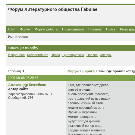
Форум литературного общества Fabulae
Сайт
Форум
Форум Дебюта
Пользователи
Правила
Поиск
Регистра
Вы не зашли.
Навигация по сайту
Избранное
--
Коллективное
--
Проза
--
Публицистика
--
Поэзия
--
Авторы
Страниц:
1
Форум
»
Лирика
» Там, где прошепчет д
2006-09-08 06:29:36
Александр Кожейкин
Там, где прошепчет древо
Автор сайта
имя её в тиши,
Зарегистрирован: 2006-07-08
вновь прозвучит: "forever",
Сообщений: 756
пусть дальний путь страшит,
словно незримый атом,
людям несущий смерть.
Времени перекаты
можно преодолеть.
Будет погода дивной,
сказочный вечер наш,
сердце войдёт машиной
без тормозов в вираж.