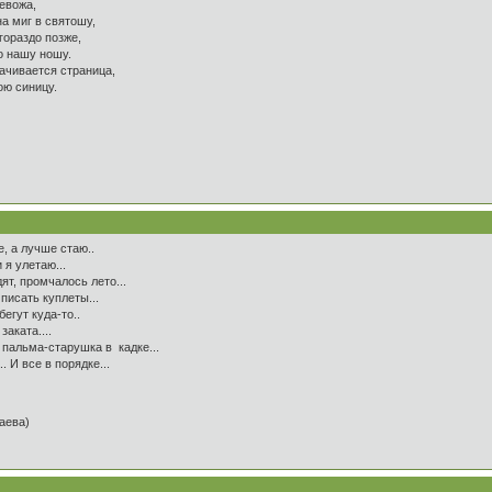
евожа,
а миг в святошу,
гораздо позже,
ро нашу ношу.
рачивается страница,
ою синицу.
, а лучше стаю..
 я улетаю...
ят, промчалось лето...
писать куплеты...
бегут куда-то..
аката....
 пальма-старушка в кадке...
. И все в порядке...
таева)