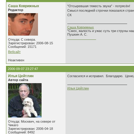
Саша Коврижных
"Отсыревшая тяжесть звука" - потрясён!
Редактор
Смысл последней строчки показался стран
СК
Саша Коврижных
"Смех, жалость и ужас суть три струны н
Пушкин А. С.
________________
Откуда: С севера.
Зарегистрирован: 2006-08-15
Сообщений: 15171
Вебсайт
Неактивен
2006-09-07 23:27:47
Илья Цейтлин
Согласился и исправил. Благодарю. Ценю, 
Автор сайта
Илья Цейтлин
Откуда: Москвич, на севере от
Чикаго
Зарегистрирован: 2006-04-18
Сообщений: 8492