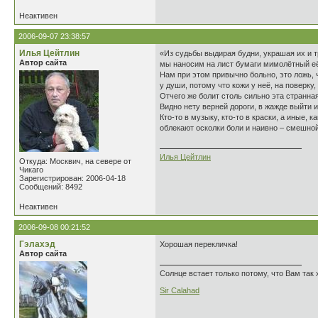
Неактивен
2006-09-07 23:38:57
Илья Цейтлин
«Из судьбы выдирая будни, украшая их и 
Автор сайта
мы наносим на лист бумаги мимолётный её
Нам при этом привычно больно, это ложь, 
у души, потому что кожи у неё, на поверку, 
Отчего же болит столь сильно эта странна
Видно нету верней дороги, в жажде выйти 
Кто-то в музыку, кто-то в краски, а иные, к
облекают осколки боли и наивно – смешной
Илья Цейтлин
Откуда: Москвич, на севере от
Чикаго
Зарегистрирован: 2006-04-18
Сообщений: 8492
Неактивен
2006-09-08 00:21:52
Гэлахэд
Хорошая перекличка!
Автор сайта
Солнце встает только потому, что Вам так 
Sir Calahad