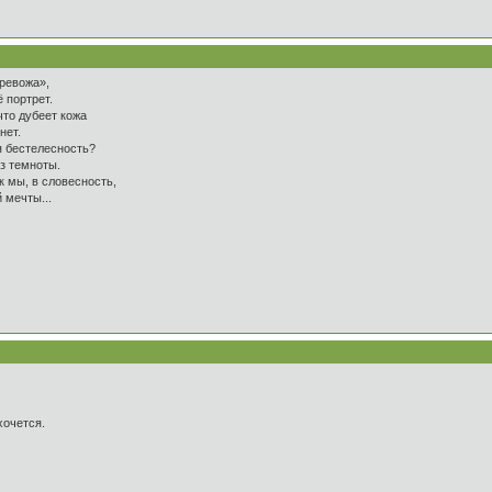
тревожа»,
 портрет.
что дубеет кожа
нет.
я бестелесность?
из темноты.
ак мы, в словесность,
 мечты...
хочется.