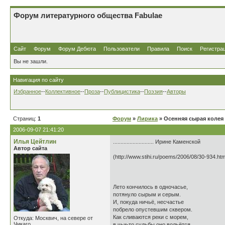
Форум литературного общества Fabulae
Сайт
Форум
Форум Дебюта
Пользователи
Правила
Поиск
Регистра
Вы не зашли.
Навигация по сайту
Избранное
--
Коллективное
--
Проза
--
Публицистика
--
Поэзия
--
Авторы
Страниц:
1
Форум
»
Лирика
» Осенняя сырая колея
2006-09-07 21:41:20
Илья Цейтлин
........................... Ирине Каменской
Автор сайта
(http://www.stihi.ru/poems/2006/08/30-934.htm
Лето кончилось в одночасье,
потянуло сырым и серым.
И, покуда ничьё, несчастье
побрело опустевшим сквером.
Как сливаются реки с морем,
Откуда: Москвич, на севере от
Чикаго
в чьи-то судьбы оно вольётся,