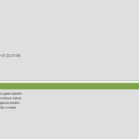
07 23:27:04)
 и даже время
 хлопья тлена
 диски может
ьбы и кожи