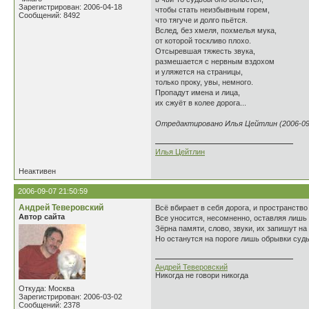
Зарегистрирован: 2006-04-18
чтобы стать неизбывным горем,
Сообщений: 8492
что тягуче и долго пьётся.
Вслед, без хмеля, похмелья мука,
от которой тоскливо плохо.
Отсыревшая тяжесть звука,
размешается с нервным вздохом
и уляжется на страницы,
только проку, увы, немного.
Пропадут имена и лица,
их сжуёт в колее дорога...
Отредактировано Илья Цейтлин (2006-09-
Илья Цейтлин
Неактивен
2006-09-07 21:50:59
Андрей Теверовский
Всё вбирает в себя дорога, и пространство
Автор сайта
Все уносится, несомненно, оставляя лишь
Зёрна памяти, слово, звуки, их запишут на
Но останутся на пороге лишь обрывки суд
Андрей Теверовский
Никогда не говори никогда
Откуда: Москва
Зарегистрирован: 2006-03-02
Сообщений: 2378