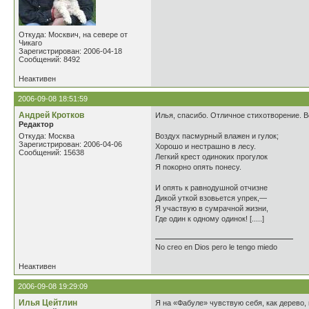
Откуда: Москвич, на севере от
Чикаго
Зарегистрирован: 2006-04-18
Сообщений: 8492
Неактивен
2006-09-08 18:51:59
Андрей Кротков
Илья, спасибо. Отличное стихотворение. В
Редактор
Откуда: Москва
Воздух пасмурный влажен и гулок;
Зарегистрирован: 2006-04-06
Хорошо и нестрашно в лесу.
Сообщений: 15638
Легкий крест одиноких прогулок
Я покорно опять понесу.
И опять к равнодушной отчизне
Дикой уткой взовьется упрек,—
Я участвую в сумрачной жизни,
Где один к одному одинок! [.....]
No creo en Dios pero le tengo miedo
Неактивен
2006-09-08 19:29:09
Илья Цейтлин
Я на «Фабуле» чувствую себя, как дерево,