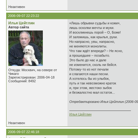
Неактивен
2006-09-07 22:23:22
Илья Цейтлин
«Лишь обрывки судьбы и кожи»,
Автор сайта
лишь осколки мечты и муки.
И воскликнешь порой – О, Боже!
И заломишь, как крылья, руки.
Но напрасно, увы, напрасно,
не меняются монолиты.
Что там ждёт впереди? – Не ясно,
а прошедшее – позабыто.
Это было до нас и дале
не изменится, сколь ни бейся.
Потому-то из нот печали
Откуда: Москвич, на севере от
Чикаго
и слагаются наши песни.
Зарегистрирован: 2006-04-18
А хотелось бы из улыбок,
Сообщений: 8492
путь и так невозможно краток
и, при этом, жестоко зыбок
и безжалостно мал остаток...
Отредактировано Илья Цейтлин (2006-09-
Илья Цейтлин
Неактивен
2006-09-07 22:46:18