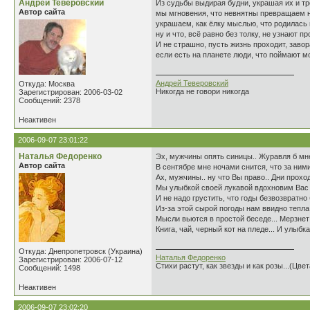
Андрей Теверовский
Из судьбы выдирая будни, украшая их и тр
Автор сайта
мы мгновения, что невнятны превращаем н
украшаем, как ёлку мыслью, что родилась 
ну и что, всё равно без толку, не узнают п
И не страшно, пусть жизнь проходит, заво
если есть на планете люди, что поймают м
Андрей Теверовский
Откуда: Москва
Никогда не говори никогда
Зарегистрирован: 2006-03-02
Сообщений: 2378
Неактивен
2006-09-07 23:01:22
Наталья Федоренко
Эх, мужчины опять синицы.. Журавля б мне
Автор сайта
В сентябре мне ночами снится, что за ними
Ах, мужчины.. ну что Вы право.. Дни проход
Мы улыбкой своей лукавой вдохновим Вас 
И не надо грустить, что годы безвозвратно 
Из-за этой сырой погоды нам ввидно тепла з
Мысли вьются в простой беседе... Мерзнет
Книга, чай, черный кот на пледе... И улыбка.
Откуда: Днепропетровск (Украина)
Наталья Федоренко
Зарегистрирован: 2006-07-12
Стихи растут, как звезды и как розы...(Цве
Сообщений: 1498
Неактивен
2006-09-07 23:02:20