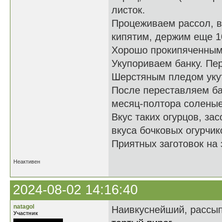
листок.
Процеживаем рассол, в
кипятим, держим еще 10
Хорошо прокипяченным 
Укупориваем банку. Пе
Шерстяным пледом укут
После переставляем ба
месяц-полтора соленые 
Вкус таких огурцов, за
вкуса бочковых огурчик
Приятных заготовок на 
Неактивен
2024-08-02 14:16:40
natagol
Наивкуснейший, рассып
Участник