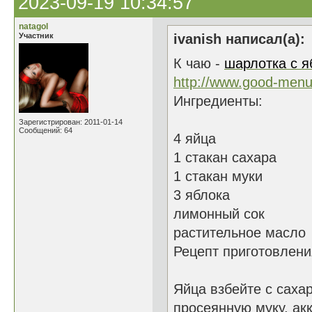
2023-09-19 10:34:57
natagol
Участник
ivanish написал(а):
К чаю -
шарлотка с я
http://www.good-menu.
Ингредиенты:
Зарегистрирован: 2011-01-14
Сообщений: 64
4 яйца
1 стакан сахара
1 стакан муки
3 яблока
лимонный сок
растительное масло
Рецепт приготовлени
Яйца взбейте с саха
просеянную муку, ак