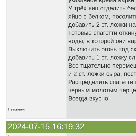
указанное время варки,
У трёх яиц отделить бе
яйцо с белком, посолит
добавить 2 ст. ложки н
Готовые спагетти откин
воды, в которой они ва
Выключить огонь под ск
добавить 1 ст. ложку с
Все тщательно перемеша
и 2 ст. ложки сыра, по
Распределить спагетти 
черным молотым перцем
Всегда вкусно!
Неактивен
2024-07-15 16:19:32