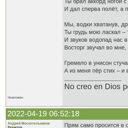
Ты брал аккорд ногой с
И дал сперва полёт, а 
Мы, водки хватанув, др
Ты грудь мою ласкал – 
И звуков водопад нас в
Восторг звучал во мне,
Гремело в унисон стуча
А из меня пёр стих – и
No creo en Dios p
Неактивен
2022-04-19 06:52:18
Андрей Москотельников
Прям само просится в 
Редактор