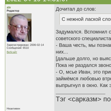
alv
Дочитал до слов:
Редактор
С нежной лаской сло
Задумался. Вспомнил с
советского специалиста
- Ваша честь, мы позна
Зарегистрирован: 2006-02-14
Сообщений: 6510
них...
Вебсайт
[дальше долго, но выяс
Пока не раздался звоно
- О, мсье Иван, это пр
займёмся любовью втроё
выпрыгнул в окно. Как э
Тэг <сарказм> по
Неактивен