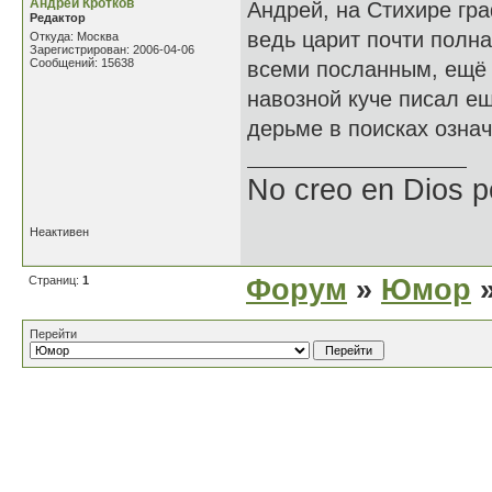
Андрей Кротков
Андрей, на Стихире гра
Редактор
ведь царит почти полн
Откуда: Москва
Зарегистрирован: 2006-04-06
Сообщений: 15638
всеми посланным, ещё 
навозной куче писал е
дерьме в поисках означ
No creo en Dios p
Неактивен
Страниц:
1
Форум
»
Юмор
»
Перейти