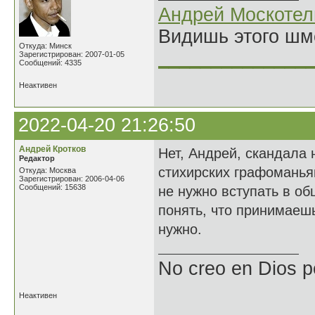
Андрей Москотел
Видишь этого шм
Откуда: Минск
______________
Зарегистрирован: 2007-01-05
Сообщений: 4335
Неактивен
2022-04-20 21:26:50
Андрей Кротков
Нет, Андрей, скандала 
Редактор
стихирских графоманья
Откуда: Москва
Зарегистрирован: 2006-04-06
Сообщений: 15638
не нужно вступать в о
понять, что принимаешь
нужно.
No creo en Dios p
Неактивен