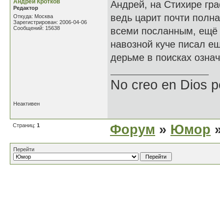
Андрей Кротков
Андрей, на Стихире гра
Редактор
ведь царит почти полн
Откуда: Москва
Зарегистрирован: 2006-04-06
Сообщений: 15638
всеми посланным, ещё 
навозной куче писал е
дерьме в поисках означ
No creo en Dios p
Неактивен
Страниц:
1
Форум
»
Юмор
»
Перейти