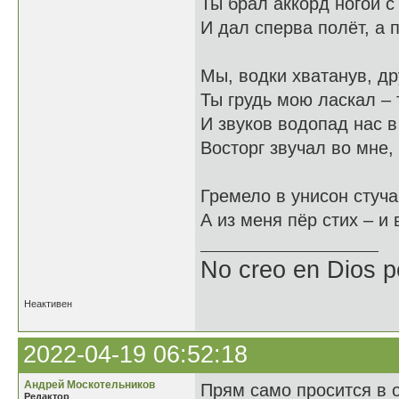
Ты брал аккорд ногой с
И дал сперва полёт, а 
Мы, водки хватанув, др
Ты грудь мою ласкал – 
И звуков водопад нас в
Восторг звучал во мне,
Гремело в унисон стуча
А из меня пёр стих – и
No creo en Dios p
Неактивен
2022-04-19 06:52:18
Андрей Москотельников
Прям само просится в 
Редактор