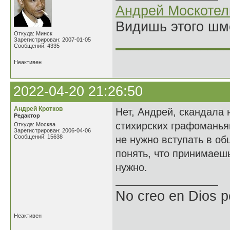
Андрей Москотел
Видишь этого шм
Откуда: Минск
______________
Зарегистрирован: 2007-01-05
Сообщений: 4335
Неактивен
2022-04-20 21:26:50
Андрей Кротков
Нет, Андрей, скандала 
Редактор
стихирских графоманья
Откуда: Москва
Зарегистрирован: 2006-04-06
Сообщений: 15638
не нужно вступать в о
понять, что принимаешь
нужно.
No creo en Dios p
Неактивен