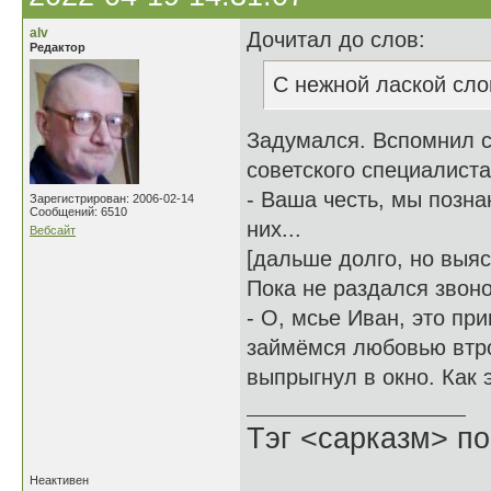
alv
Дочитал до слов:
Редактор
С нежной лаской сло
Задумался. Вспомнил с
советского специалиста
- Ваша честь, мы позна
Зарегистрирован: 2006-02-14
Сообщений: 6510
них...
Вебсайт
[дальше долго, но выяс
Пока не раздался звоно
- О, мсье Иван, это пр
займёмся любовью втроё
выпрыгнул в окно. Как э
Тэг <сарказм> по
Неактивен