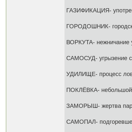
ГАЗИФИКАЦИЯ- употреб
ГОРОДОШНИК- городск
ВОРКУТА- нежничание 
САМОСУД- угрызение с
УДИЛИЩЕ- процесс ло
ПОКЛЁВКА- небольшой 
ЗАМОРЫШ- жертва пар
САМОПАЛ- подгоревше