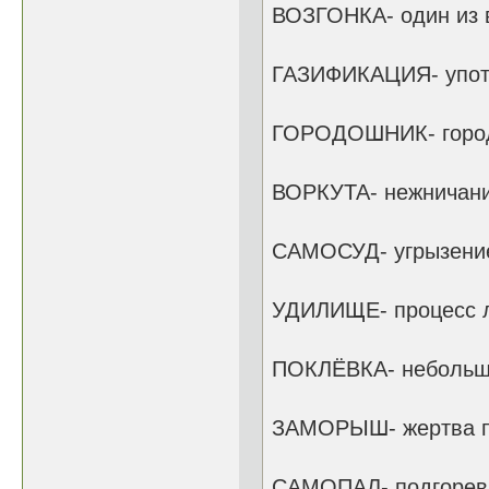
ВОЗГОНКА- один из в
ГАЗИФИКАЦИЯ- употр
ГОРОДОШНИК- город
ВОРКУТА- нежничани
САМОСУД- угрызение
УДИЛИЩЕ- процесс 
ПОКЛЁВКА- небольшо
ЗАМОРЫШ- жертва п
САМОПАЛ- подгорев