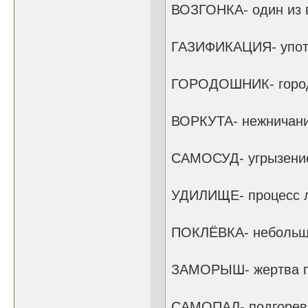
ВОЗГОНКА- один из в
ГАЗИФИКАЦИЯ- употр
ГОРОДОШНИК- город
ВОРКУТА- нежничани
САМОСУД- угрызение
УДИЛИЩЕ- процесс 
ПОКЛЁВКА- небольшо
ЗАМОРЫШ- жертва п
САМОПАЛ- подгорев