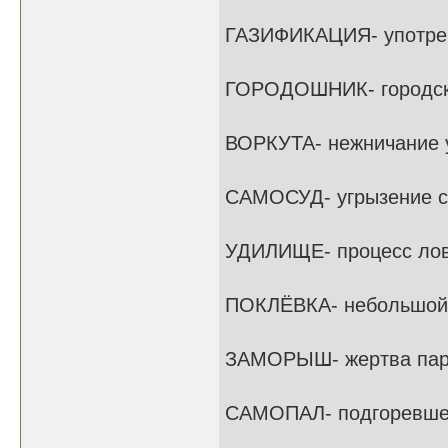
ГАЗИФИКАЦИЯ- употреб
ГОРОДОШНИК- городск
ВОРКУТА- нежничание 
САМОСУД- угрызение с
УДИЛИЩЕ- процесс ло
ПОКЛЁВКА- небольшой 
ЗАМОРЫШ- жертва пар
САМОПАЛ- подгоревше