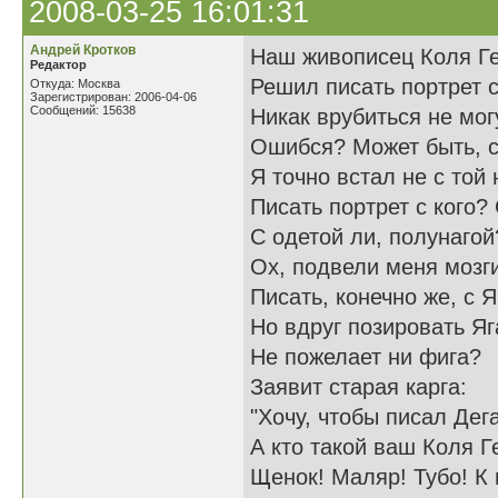
2008-03-25 16:01:31
Андрей Кротков
Наш живописец Коля Г
Редактор
Решил писать портрет с 
Откуда: Москва
Зарегистрирован: 2006-04-06
Сообщений: 15638
Никак врубиться не мог
Ошибся? Может быть, с
Я точно встал не с той 
Писать портрет с кого?
С одетой ли, полунагой
Ох, подвели меня мозги
Писать, конечно же, с Я
Но вдруг позировать Яг
Не пожелает ни фига?
Заявит старая карга:
"Хочу, чтобы писал Дега
А кто такой ваш Коля Г
Щенок! Маляр! Тубо! К 