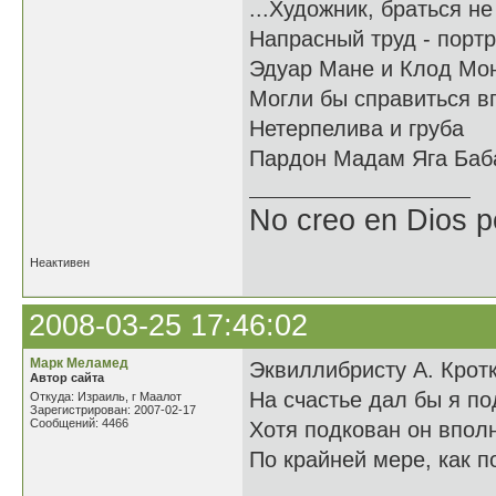
...Художник, браться не
Напрасный труд - портр
Эдуар Мане и Клод Мо
Могли бы справиться в
Нетерпелива и груба
Пардон Мадам Яга Баб
No creo en Dios p
Неактивен
2008-03-25 17:46:02
Марк Меламед
Эквиллибристу А. Крот
Автор сайта
На счастье дал бы я по
Откуда: Израиль, г Маалот
Зарегистрирован: 2007-02-17
Сообщений: 4466
Хотя подкован он впол
По крайней мере, как п