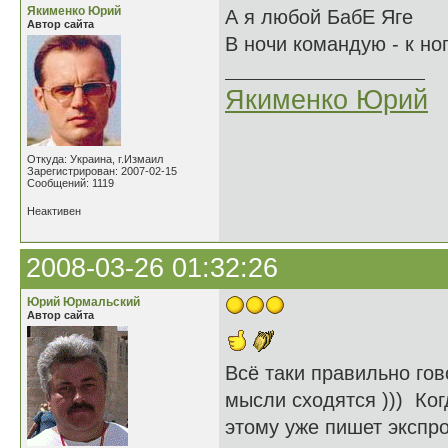
Якименко Юрий
А я любой БабЕ Яге
Автор сайта
В ночи командую - к ног
Якименко Юрий
Откуда: Украина, г.Измаил
Зарегистрирован: 2007-02-15
Сообщений: 1119
Неактивен
2008-03-26 01:32:26
Юрий Юрмальский
Автор сайта
Всё таки правильно гов
мысли сходятся ))) Ког
этому уже пишет экспро