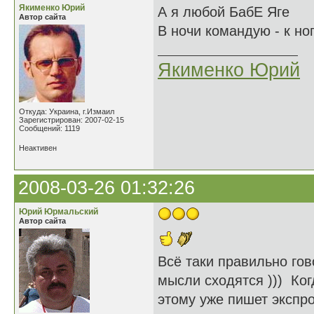
Якименко Юрий
А я любой БабЕ Яге
Автор сайта
В ночи командую - к ног
Якименко Юрий
Откуда: Украина, г.Измаил
Зарегистрирован: 2007-02-15
Сообщений: 1119
Неактивен
2008-03-26 01:32:26
Юрий Юрмальский
Автор сайта
Всё таки правильно гов
мысли сходятся ))) Ког
этому уже пишет экспро