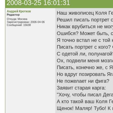
2008-03-25 16:01:31
Андрей Кротков
Наш живописец Коля Г
Редактор
Решил писать портрет с 
Откуда: Москва
Зарегистрирован: 2006-04-06
Сообщений: 15638
Никак врубиться не мог
Ошибся? Может быть, с
Я точно встал не с той 
Писать портрет с кого?
С одетой ли, полунагой
Ох, подвели меня мозги
Писать, конечно же, с Я
Но вдруг позировать Яг
Не пожелает ни фига?
Заявит старая карга:
"Хочу, чтобы писал Дега
А кто такой ваш Коля Г
Щенок! Маляр! Тубо! К 