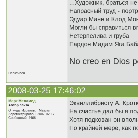
...Художник, браться не
Напрасный труд - портр
Эдуар Мане и Клод Мо
Могли бы справиться в
Нетерпелива и груба
Пардон Мадам Яга Баб
No creo en Dios p
Неактивен
2008-03-25 17:46:02
Марк Меламед
Эквиллибристу А. Крот
Автор сайта
На счастье дал бы я по
Откуда: Израиль, г Маалот
Зарегистрирован: 2007-02-17
Сообщений: 4466
Хотя подкован он впол
По крайней мере, как п