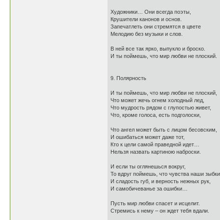
Художники… Они всегда поэты,
Крушители канонов и основ.
Запечатлеть они стремятся в цвете
Мелодию без музыки и слов.
В ней все так ярко, выпукло и броско.
И ты поймешь, что мир любви не плоский.
9. Полярность
И ты поймешь, что мир любви не плоский,
Что может жечь огнем холодный лед,
Что мудрость рядом с глупостью живет,
Что, кроме голоса, есть подголоски,
Что ангел может быть с лицом бесовским,
И ошибаться может даже тот,
Кто к цели самой праведной идет…
Нельзя назвать картиною наброски.
И если ты оглянешься вокруг,
То вдруг поймешь, что чувства наши зыбки
И сладость губ, и верность нежных рук,
И самобичеванье за ошибки…
Пусть мир любви спасет и исцелит.
Стремись к нему – он ждет тебя вдали.