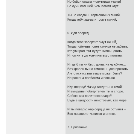
Но бойся славы – спутницы удачи!
Ее лучи больней, чем пламя жгут.
Ты не создашь гармонии из линий,
Когда тебя завертит омут синий.
6. Иди вперед
Когда тебя завертит омут синий,
Тогда поймешь: свет солнца не забыть.
Кто умирал, тот будет жизнь ценить
И помнить до кончины вкус полыни.
И где б ты ни был: дома, на чужбине…
Без красок ты не сможешь дня прожить.
А что искусства выше может быть?
Не решена проблема и поныне.
Иди вперед! Назад глядеть не смей!
И выйдешь победителем ты в споре.
Собою, как палитрою владей!
Будь в щедрости неистовым, как море.
И ты поверь: жар сердца не остынет –
Все лишнее отлепится и сгинет.
7. Призвание