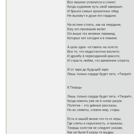
Все лишнее отлепится и сгинет,
Когда художник путь свой завершит.
И брызги самых крошечных обид
Не вызовут в душе его гордыни.
На истине стоять, как на твердыне,
Ему его призвание велит.
Он выше тех великих пирамид,
Которых нет сегодня и в помине.
А цель одна –оставить на холсте
Все то, что недостаточно воспето:
И дружбу в первозданной красоте,
И страсть любви, что временем согрета.
И от зари до будущей зари
Лишь только сердце будет петь: «Твори!»
8.Творцы
Лишь только сердце будет петь: «Твори!»,
Когда помочь уже не в силах разум.
Полотна – это дивные рассказы,
Но их сюжеты, словно мир, стары.
Есть в нашей жизни что-то от игры,
Где слиты и серьезность, и проказы.
Творцы холстов не следуют указам,
Как ни были б указы те мудры.