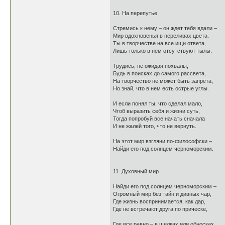
10. На перепутье
Стремись к нему – он ждет тебя вдали –
Мир вдохновенья в переливах цвета.
Ты в творчестве на все ищи ответа,
Лишь только в нем отсутствуют тылы.
Трудись, не ожидая похвалы,
Будь в поисках до самого рассвета,
На творчество не может быть запрета,
Но знай, что в нем есть острые углы.
И если понял ты, что сделал мало,
Чтоб выразить себя и жизни суть,
Тогда попробуй все начать сначала
И не жалей того, что не вернуть.
На этот мир взгляни по-философски –
Найди его под солнцем черноморским.
11. Духовный мир
Найди его под солнцем черноморским –
Огромный мир без тайн и дивных чар,
Где жизнь воспринимается, как дар,
Где не встречают друга по прическе,
Где все равно – в шелках или обносках