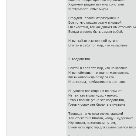
Художник раздвигает мир холстами
И открывает новые миры.
Его удел - спасти от разрушенья
Все то, что создал разум мировой.
Он счастлив, так как движет им стремлень
Всегда и всюду быть самим собой.
И ты, забыв о жизненной рутине,
Впитай в себя тот мир, что на картине.
2. Колдовство
Впитай в себя тот мир, что на картине,
И ты поймешь, что значит мастерство.
Кисть живописца создала его
И вознесла, приблизивши к святыне.
И чувство восхищенья не покинет
Из тех, кто видел чудо, - никого.
Чтобы проникнуть в это колдовство,
Готов я сорок лет бродить в пустыне.
Творишь ты чудеса одним мазком!
Так кто же ты? Шаман, колдун, кудесник?
Иди своим, нехоженым путем,
В нем есть простор для самой смелой песн