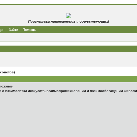
Приглашаем литераторов и сочувствующих!
ция
Зайти
Помощь
сонетов)
сложные
 о взаимосвязи исскусств, взаимопроникновении и взаимообогащении живопис