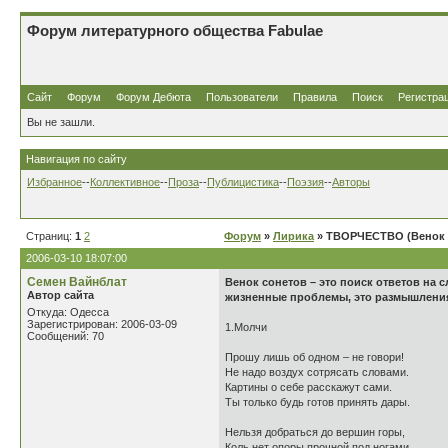
Форум литературного общества Fabulae
Сайт
Форум
Форум Дебюта
Пользователи
Правила
Поиск
Регистра
Вы не зашли.
Навигация по сайту
Избранное
--
Коллективное
--
Проза
--
Публицистика
--
Поэзия
--
Авторы
Страниц:
1
2
Форум
»
Лирика
» ТВОРЧЕСТВО (Венок 
2006-03-10 18:07:00
Семен Вайнблат
Венок сонетов – это поиск ответов на 
Автор сайта
жизненные проблемы, это размышления
Откуда: Одесса
Зарегистрирован: 2006-03-09
1.Молчи
Сообщений: 70
Прошу лишь об одном – не говори!
Не надо воздух сотрясать словами.
Картины о себе расскажут сами.
Ты только будь готов принять дары.
Нельзя добраться до вершин горы,
Коль нет опоры прочной под ногами.