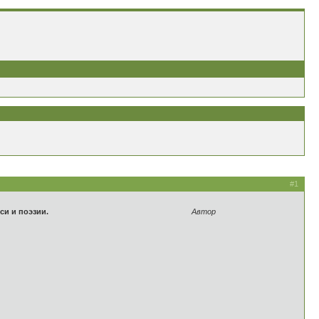
#1
и и поэзии.
Автор