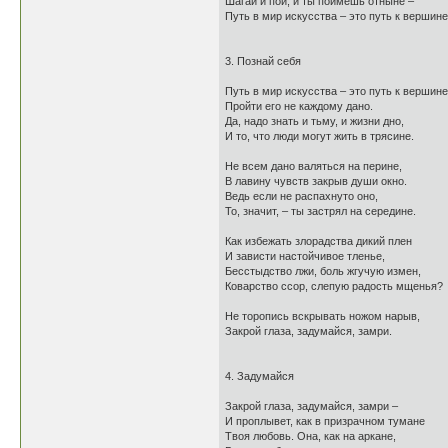
Шагай и пой, и ты поймешь отныне –
Путь в мир искусства – это путь к вершине
3. Познай себя
Путь в мир искусства – это путь к вершине
Пройти его не каждому дано.
Да, надо знать и тьму, и жизни дно,
И то, что люди могут жить в трясине.
Не всем дано валяться на перине,
В лавину чувств закрыв души окно.
Ведь если не распахнуто оно,
То, значит, – ты застрял на середине.
Как избежать злорадства дикий плен
И зависти настойчивое тленье,
Бесстыдство лжи, боль жгучую измен,
Коварство ссор, слепую радость мщенья?
Не торопись вскрывать ножом нарыв,
Закрой глаза, задумайся, замри.
4. Задумайся
Закрой глаза, задумайся, замри –
И проплывет, как в призрачном тумане
Твоя любовь. Она, как на аркане,