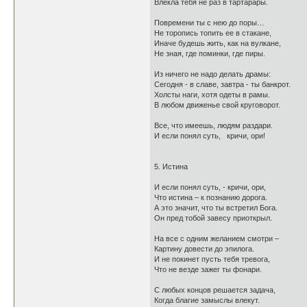
Влекла тебя не раз в тартарары.
Повремени ты с нею до поры…
Не торопись топить ее в стакане,
Иначе будешь жить, как на вулкане,
Не зная, где поминки, где пиры.
Из ничего не надо делать драмы:
Сегодня - в славе, завтра - ты банкрот.
Холсты наги, хотя одеты в рамы.
В любом движенье свой круговорот.
Все, что имеешь, людям раздари.
И если понял суть, кричи, ори!
5. Истина
И если понял суть, - кричи, ори,
Что истина – к познанию дорога.
А это значит, что ты встретил Бога.
Он пред тобой завесу приоткрыл.
На все с одним желанием смотри –
Картину довести до эпилога.
И не покинет пусть тебя тревога,
Что не везде зажег ты фонари.
С любых концов решается задача,
Когда благие замыслы влекут.